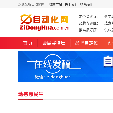
欢迎光临自动化网！
收藏本站
关于我们
联系我们
定位关键词：
数字
品牌专题区：
达索
推实展好厅：
供应
首页
会展赛培坛
品牌自定位
创
动感惠民生