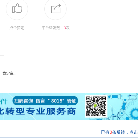
点个赞吧
平台转发数：
3
次
碳
定车...