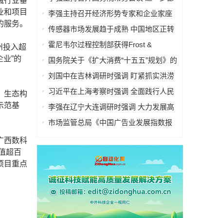
械行业垂
署防汛抗洪救灾工作等
业和项目
李强主持召开经济形势专家和企业家座
的服务。
谈会
传感器市场发展趋于成熟 中国地区正转
型
霍尼韦尔过程控制部获得Frost &
州投入超
Sullivan 颁发的“年度卓越环保贡献奖”
业”的
国务院关于《扩大消费“十五五”规划》的
批复
刘国中在吉林调研时强调 盯紧抓实洪涝
灾害防御工作 切实做好农业防灾减灾
习近平在上海考察时强调 全面践行人民
、生态构
城市理念 高质量推进城市更新
示范基
李强在辽宁大连调研时强调 大力发展高
端装备制造业 加快建设现代化产业体系
市场监管总局《中国广告业发展指数报
告 （2026）》专题新闻发布会实录
广西数科
值超百
项目重点