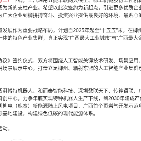
慧工厂
下线，上汽通用五菱车联网大模型、柳工机械股份工程机
成为新的支柱产业。希望以此次签约为新起点，引进更多优质企
为广大企业到柳拼搏奋斗、投资兴业提供最良好的环境、最贴心
展作为重要战略布局，计划自2025年起至“十五五”末，在柳
体的特色产业集群，真正实现“广西最大工业城市”与“广西最大企
议》签约仪式，双方将围绕人工智能关键技术研发、场景应用
用场景展示中心，打造立足柳州、辐射东盟的人工智能产业集群
湃博特机器人、和而泰智能科技、深圳数联天下、传神语联、
创中心，力争年底实现特种机器人生产下线，到2030年建成产
团柳电（鹿寨）新能源陆上风电项目、广西首个页岩气开发示范
源基地建设，构建绿色低碳的现代能源体系。
活动。