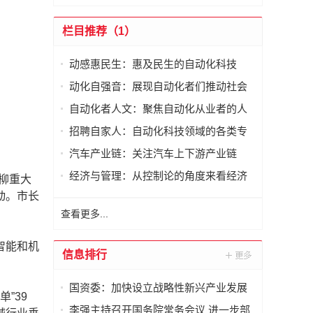
栏目推荐（1）
动感惠民生：惠及民生的自动化科技
动化自强音：展现自动化者们推动社会
进步发出的响亮声音
自动化者人文：聚焦自动化从业者的人
文思考
招聘自家人：自动化科技领域的各类专
家及人才需求资讯
汽车产业链：关注汽车上下游产业链
经济与管理：从控制论的角度来看经济
柳重大
与管理
动。市长
查看更多...
智能和机
信息排行
国资委：加快设立战略性新兴产业发展
”39
专项基金
李强主持召开国务院常务会议 进一步部