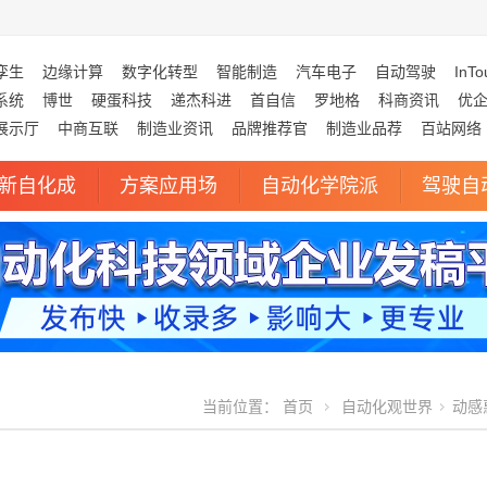
孪生
边缘计算
数字化转型
智能制造
汽车电子
自动驾驶
InTo
系统
博世
硬蛋科技
递杰科进
首自信
罗地格
科商资讯
优
展示厅
中商互联
制造业资讯
品牌推荐官
制造业品荐
百站网络
新自化成
方案应用场
自动化学院派
驾驶自
当前位置：
首页
自动化观世界
动感