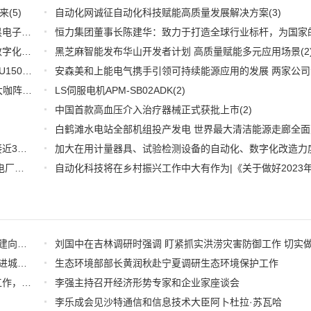
来
(5)
自动化网诚征自动化科技赋能高质量发展解决方案
(3)
深耕应用，兆易创新携全系产品和行业解决方案亮相慕尼黑电子展
(3)
推好品牌观察：西门子在沪设立其中国首个智能基础设施数字化赋能中心
黑芝麻智能发布华山开发者计划 高质量赋能多元应用场景
(2)
(2
WOODHEAD通讯卡备品备件：Applicom International PCU1500S7 PCU 1500 S7 V4.5.0
(2)
【6.15-16日】2023第八届中国数字供应链创新峰会,演讲大咖阵容官宣
(2)
LS伺服电机APM-SB02ADK
(2)
中国首款高血压介入治疗器械正式获批上市
(2)
推好细分产业观察--物联网：2026年中国物联网市场规模接近3000亿美元 智慧工厂、智慧城市、智慧电网等将占60%以上
(1)
全国首套自动化虚拟电厂系统在深圳试运行 功能匹敌大型电厂，已入选国际典型案例
(1)
何立峰在内蒙古调研时指出 高质量建设自贸试验区 加快构建向北开放重要桥头堡
习近平在上海考察时强调 全面践行人民城市理念 高质量推进城市更新
生态环境部部长黄润秋赴宁夏调研生态环境保护工作
尹力、殷勇在门头沟区、石景山区调研西部活力片区建设工作，要求绘就“山水京西、活力永定”新图景
李强主持召开经济形势专家和企业家座谈会
李乐成会见沙特通信和信息技术大臣阿卜杜拉·苏瓦哈