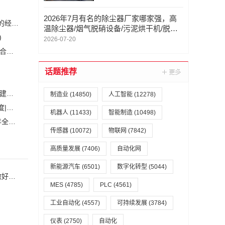
评测与案例解读
2026年7月有名的除尘器厂家哪家强，高
恒力集团董事长陈建华：致力于打造全球行业标杆，为国家的经济高质量发展贡献更大力量|上海电气集团党委书记、董事长吴磊来访
温除尘器/烟气脱硝设备/污泥烘干机/脱硝
)
设备/湿电除尘器，除尘器销售厂家选哪家
2026-07-20
安森美和上能电气携手引领可持续能源应用的发展 两家公司合作开发高性能储能和太阳能组串式逆变器方案 以实现可持续的未来
(2)
话题推荐
白鹤滩水电站全部机组投产发电 世界最大清洁能源走廊全面建成|将为建设新型能源体系、保障国家能源安全、实现“双碳”目标提供有力支撑
制造业
(14850)
人工智能
(12278)
加大在用计量器具、试验检测设备的自动化、数字化改造力度|市场监管总局 工业和信息化部 关于促进企业计量能力提升的指导意见
(
机器人
(11433)
智能制造
(10498)
自动化科技将在乡村振兴工作中大有作为|《关于做好2023年全面推进乡村振兴重点工作的意见》发布
(1)
传感器
(10072)
物联网
(7842)
高质量发展
(7406)
自动化网
新能源汽车
(6501)
数字化转型
(5044)
刘国中在吉林调研时强调 盯紧抓实洪涝灾害防御工作 切实做好农业防灾减灾
MES
(4785)
PLC
(4561)
工业自动化
(4557)
可持续发展
(3784)
仪表
(2750)
自动化