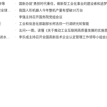
作等
李乐成出席联合国首届人工智能治理全球对话：愿共同构建全球治理体系
我国人形机器人今年整机产量有望破10万台
李强主持召开国务院党组会议
迁
工业和信息化部副部长柯吉欣一行调研光轮智能
五问+一图，读懂《关于推动工业互联网高质量发展的实施
“十五五”末预计我国自动化码头将超过90座 | 国新办介绍推进水运高质量发展有关情况
李乐成主持召开全国高新技术企业认定管理工作领导小组会