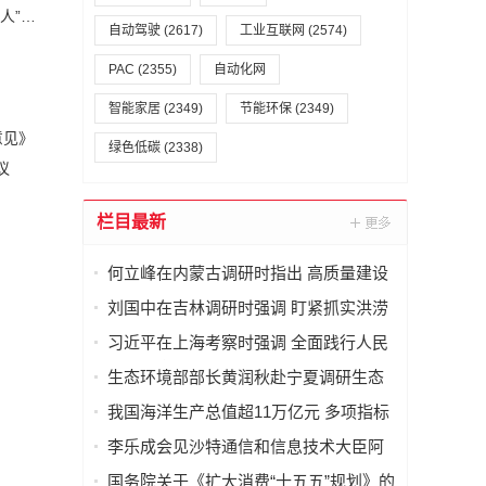
国新办就“勇担时代重任，做新型工业化事业的建设者和追梦人”举行中外记者见面会
自动驾驶
(2617)
工业互联网
(2574)
PAC
(2355)
自动化网
智能家居
(2349)
节能环保
(2349)
意见》
绿色低碳
(2338)
议
栏目最新
何立峰在内蒙古调研时指出 高质量建设
自贸试验区 加快构建向北开放重要桥头
刘国中在吉林调研时强调 盯紧抓实洪涝
堡
灾害防御工作 切实做好农业防灾减灾
习近平在上海考察时强调 全面践行人民
城市理念 高质量推进城市更新
生态环境部部长黄润秋赴宁夏调研生态
环境保护工作
我国海洋生产总值超11万亿元 多项指标
全球领先
李乐成会见沙特通信和信息技术大臣阿
卜杜拉·苏瓦哈
国务院关于《扩大消费“十五五”规划》的