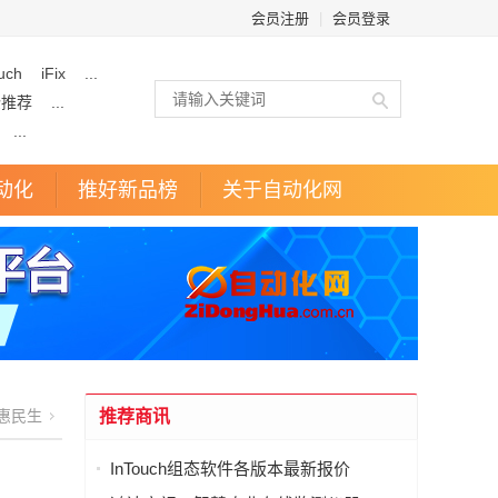
会员注册
|
会员登录
uch
iFix
...
企推荐
...
...
动化
推好新品榜
关于自动化网
惠民生
推荐商讯
InTouch组态软件各版本最新报价