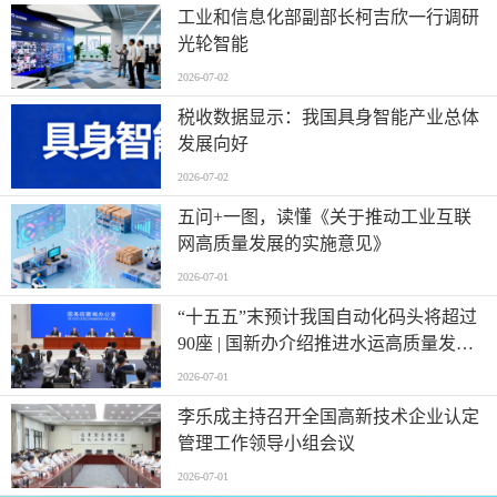
工业和信息化部副部长柯吉欣一行调研
光轮智能
2026-07-02
税收数据显示：我国具身智能产业总体
发展向好
2026-07-02
五问+一图，读懂《关于推动工业互联
网高质量发展的实施意见》
2026-07-01
“十五五”末预计我国自动化码头将超过
90座 | 国新办介绍推进水运高质量发展
有关情况
2026-07-01
李乐成主持召开全国高新技术企业认定
管理工作领导小组会议
2026-07-01