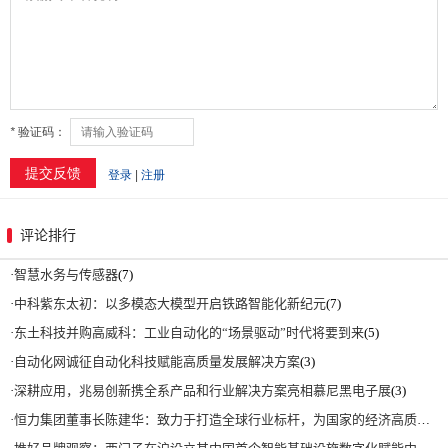
评论排行
·
智慧水务与传感器
(7)
·
中科紫东太初：以多模态大模型开启铁路智能化新纪元
(7)
·
东土科技并购高威科：工业自动化的“场景驱动”时代将要到来
(5)
·
自动化网诚征自动化科技赋能高质量发展解决方案
(3)
·
深耕应用，兆易创新携全系产品和行业解决方案亮相慕尼黑电子展
(3)
·
恒力集团董事长陈建华：致力于打造全球行业标杆，为国家的经济高质量发展贡献更大力量|上海电气集团党委书记、董事长吴磊来访