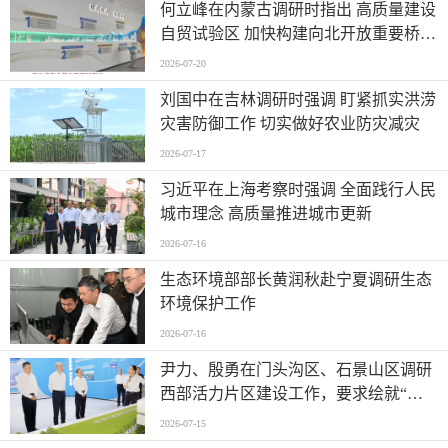
何立峰在内蒙古调研时指出 高质量建设
自贸试验区 加快构建向北开放重要桥头
堡
2026-07-20
刘国中在吉林调研时强调 盯紧抓实洪涝
灾害防御工作 切实做好农业防灾减灾
2026-07-17
习近平在上海考察时强调 全面践行人民
城市理念 高质量推进城市更新
2026-07-16
生态环境部部长黄润秋赴宁夏调研生态
环境保护工作
2026-07-16
尹力、殷勇在门头沟区、石景山区调研
西部活力片区建设工作，要求绘就“山
水京西、活力永定”新图景
2026-07-15