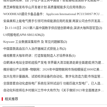
·
推好品牌观察：西门子在沪设立其中国首个智能基础设施数字化赋能中心
(2)
·
黑芝麻智能发布华山开发者计划 高质量赋能多元应用场景
(2)
·
WOODHEAD通讯卡备品备件：Applicom International PCU1500S7 PCU 1500 S7 V4.5.0
·
安森美和上能电气携手引领可持续能源应用的发展 两家公司合作开发高性能储能和太阳能组串式逆变器方案 以实现可持续的未来
·
【6.15-16日】2023第八届中国数字供应链创新峰会,演讲大咖阵容官宣
(2)
·
LS伺服电机APM-SB02ADK
(2)
·
Kepware 工业数据采集软件 及 常见问题解答
(2)
·
中国首款高血压介入治疗器械正式获批上市
(2)
·
维视教育大咖年终讲：打造智能制造人才培养体系
(1)
·
白鹤滩水电站全部机组投产发电 世界最大清洁能源走廊全面建成|将为建设新型能源体系、保障国家能源安全、实现“双碳”目标提供有力支撑
·
推好细分产业观察--物联网：2026年中国物联网市场规模接近3000亿美元 智慧工厂、智慧城市、智慧电网等将占60%以上
·
加大在用计量器具、试验检测设备的自动化、数字化改造力度|市场监管总局 工业和信息化部 关于促进企业计量能力提升的指导意见
·
全国首套自动化虚拟电厂系统在深圳试运行 功能匹敌大型电厂，已入选国际典型案例
·
自动化科技将在乡村振兴工作中大有作为|《关于做好2023年全面推进乡村振兴重点工作的意见》发布
相关推荐