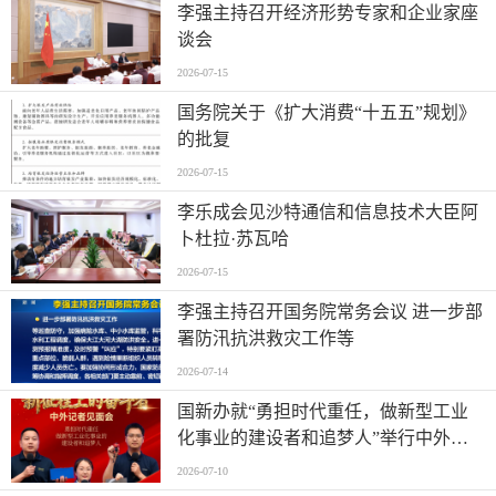
李强主持召开经济形势专家和企业家座
谈会
2026-07-15
国务院关于《扩大消费“十五五”规划》
的批复
2026-07-15
李乐成会见沙特通信和信息技术大臣阿
卜杜拉·苏瓦哈
2026-07-15
李强主持召开国务院常务会议 进一步部
署防汛抗洪救灾工作等
2026-07-14
国新办就“勇担时代重任，做新型工业
化事业的建设者和追梦人”举行中外记
者见面会
2026-07-10