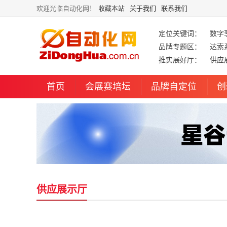
欢迎光临自动化网！
收藏本站
关于我们
联系我们
定位关键词：
数字
品牌专题区：
达索
推实展好厅：
供应
首页
会展赛培坛
品牌自定位
创
供应展示厅