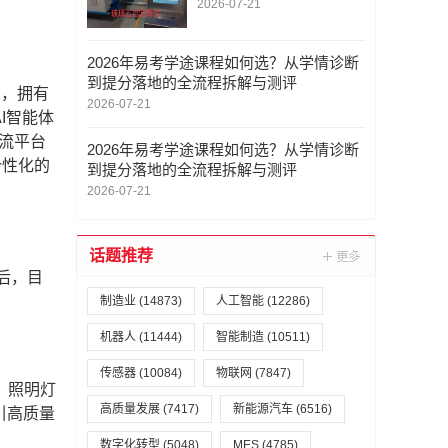
厚仪/轮胎胎面轮廓测量
2026-07-21
仪/专业厂商实力与案例
深度解析
2026年易考学途课程如何选？从学情诊断
到提分落地的全流程拆解与测评
面，拥有
2026-07-21
I智能体
主流平台
2026年易考学途课程如何选？从学情诊断
个性化的
到提分落地的全流程拆解与测评
2026-07-21
话题推荐
售后，目
制造业
(14873)
人工智能
(12286)
机器人
(11444)
智能制造
(10511)
传感器
(10084)
物联网
(7847)
、照明灯
高质量发展
(7417)
新能源汽车
(6516)
引高质量
数字化转型
(5048)
MES
(4785)