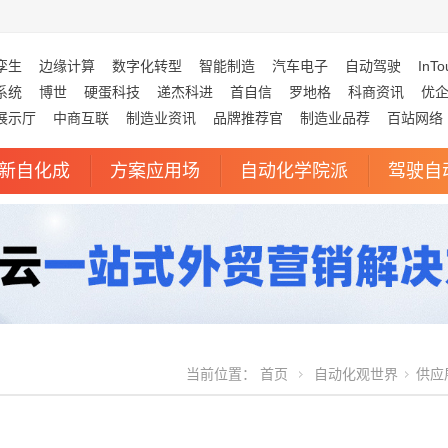
孪生
边缘计算
数字化转型
智能制造
汽车电子
自动驾驶
InTo
系统
博世
硬蛋科技
递杰科进
首自信
罗地格
科商资讯
优
展示厅
中商互联
制造业资讯
品牌推荐官
制造业品荐
百站网络
新自化成
方案应用场
自动化学院派
驾驶自
当前位置：
首页
自动化观世界
供应