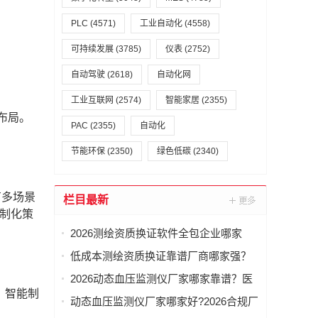
PLC
(4571)
工业自动化
(4558)
可持续发展
(3785)
仪表
(2752)
自动驾驶
(2618)
自动化网
工业互联网
(2574)
智能家居
(2355)
布局。
PAC
(2355)
自动化
节能环保
(2350)
绿色低碳
(2340)
有多场景
栏目最新
定制化策
2026测绘资质换证软件全包企业哪家
好？乙级配套一站式推荐
低成本测绘资质换证靠谱厂商哪家强？
2026乙级软件配套攻略
2026动态血压监测仪厂家哪家靠谱？医
、智能制
用资质厂商推荐
动态血压监测仪厂家哪家好?2026合规厂