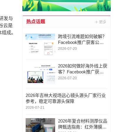
研发与
热点话题
谷云是
体组成。
跨境引流难题如何破解？
Facebook推广获客公司+
Google推广代运营+海外
2026-07-20
社媒矩阵推广赋能（附带
联系方式）
2026如何做好海外线上获
客？Facebook推广获客+
Google代运营+ins营销服
2026-07-20
务商助力跨境引流 （附
带联系方式）
2026年吉林大视场远心镜头源头厂家行业
参考，稳定可靠源头保障
2026-07-21
2026年复合材料测厚仪品
牌甄选指南：红外薄膜测