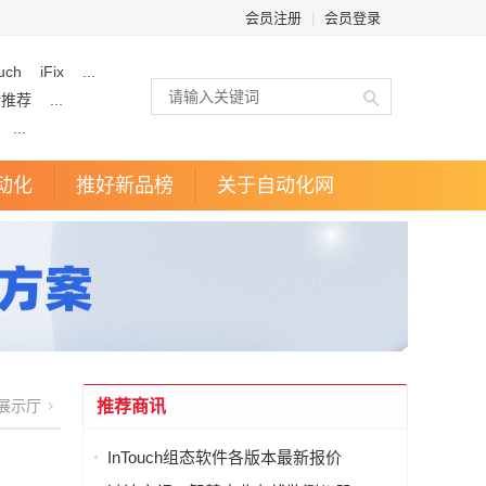
会员注册
|
会员登录
uch
iFix
...
企推荐
...
...
动化
推好新品榜
关于自动化网
展示厅
推荐商讯
InTouch组态软件各版本最新报价