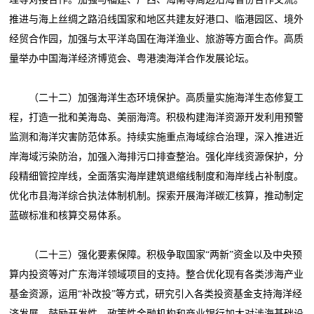
推进与海上丝绸之路沿线国家和地区共建友好港口、临港园区、境外
经贸合作园，加强与太平洋岛国在海洋渔业、旅游等方面合作。高质
量举办中国海洋经济博览会、粤港澳海洋合作发展论坛。
（二十二）加强海洋生态环境保护。高质量实施海洋生态修复工
程，打造一批和美海岛、美丽海湾。积极构建海洋资源开发利用预警
监测和海洋灾害防范体系。持续实施重点海域综合治理，深入推进近
岸海域污染防治，加强入海排污口排查整治。强化岸线资源保护，分
段精细管控岸线，全面落实海岸建筑退缩线制度和海岸线占补制度。
优化市县海洋综合执法体制机制。探索开展海洋碳汇核算，推动制定
蓝碳标准和核算交易体系。
（二十三）强化要素保障。积极争取国家“两新”资金以及中央预
算内投资等对广东海洋领域项目的支持。整合优化现有各类涉海产业
基金资源，运用“补改投”等方式，研究引入各类投资基金支持海洋经
济发展。鼓励开发性、政策性金融机构和商业银行加大对涉海基础设