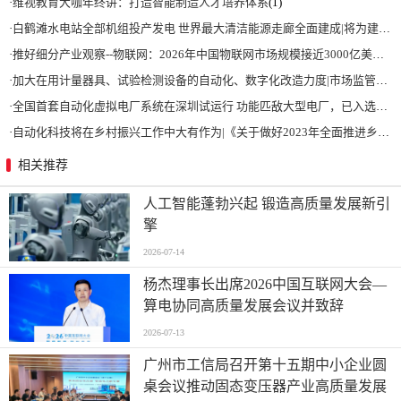
·
维视教育大咖年终讲：打造智能制造人才培养体系
(1)
·
白鹤滩水电站全部机组投产发电 世界最大清洁能源走廊全面建成|将为建设新型能源体系、保障国家能源安全、实现“双碳”目标提供有力支撑
·
推好细分产业观察--物联网：2026年中国物联网市场规模接近3000亿美元 智慧工厂、智慧城市、智慧电网等将占60%以上
·
加大在用计量器具、试验检测设备的自动化、数字化改造力度|市场监管总局 工业和信息化部 关于促进企业计量能力提升的指导意见
·
全国首套自动化虚拟电厂系统在深圳试运行 功能匹敌大型电厂，已入选国际典型案例
·
自动化科技将在乡村振兴工作中大有作为|《关于做好2023年全面推进乡村振兴重点工作的意见》发布
相关推荐
人工智能蓬勃兴起 锻造高质量发展新引
擎
2026-07-14
杨杰理事长出席2026中国互联网大会—
算电协同高质量发展会议并致辞
2026-07-13
广州市工信局召开第十五期中小企业圆
桌会议推动固态变压器产业高质量发展