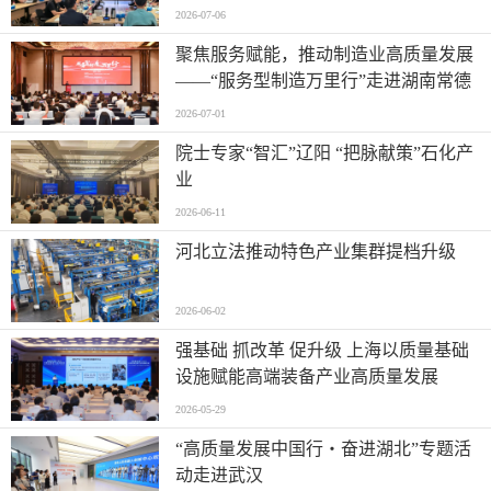
2026-07-06
聚焦服务赋能，推动制造业高质量发展
——“服务型制造万里行”走进湖南常德
2026-07-01
院士专家“智汇”辽阳 “把脉献策”石化产
业
2026-06-11
河北立法推动特色产业集群提档升级
2026-06-02
强基础 抓改革 促升级 上海以质量基础
设施赋能高端装备产业高质量发展
2026-05-29
“高质量发展中国行・奋进湖北”专题活
动走进武汉