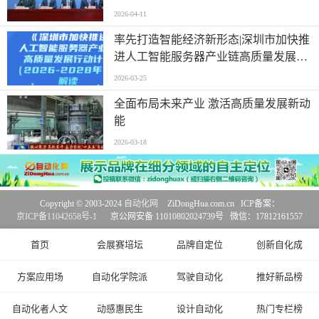
2026-04-11
率先打造智能经济新形态|深圳市加快推
进人工智能服务器产业链高质量发展行
动计划
2026-03-25
全面布局未来产业 激活高质量发展新动
能
2026-03-18
Copyright © 2003-2024
自动化网
ZiDongHua.com.cn ICP备案：
京ICP备11042658号-1
京公网安备 11010802024739号 微信：17812161557
首页
会展赛培坛
品牌自定位
创新自化成
方案应用场
自动化学院派
驾驶自动化
推好新品榜
自动化者人文
动感惠民生
设计自动化
热门专栏榜