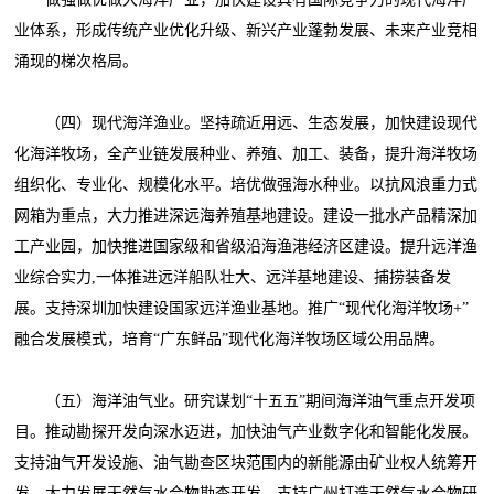
业体系，形成传统产业优化升级、新兴产业蓬勃发展、未来产业竞相
涌现的梯次格局。
（四）现代海洋渔业。坚持疏近用远、生态发展，加快建设现代
化海洋牧场，全产业链发展种业、养殖、加工、装备，提升海洋牧场
组织化、专业化、规模化水平。培优做强海水种业。以抗风浪重力式
网箱为重点，大力推进深远海养殖基地建设。建设一批水产品精深加
工产业园，加快推进国家级和省级沿海渔港经济区建设。提升远洋渔
业综合实力,一体推进远洋船队壮大、远洋基地建设、捕捞装备发
展。支持深圳加快建设国家远洋渔业基地。推广“现代化海洋牧场+”
融合发展模式，培育“广东鲜品”现代化海洋牧场区域公用品牌。
（五）海洋油气业。研究谋划“十五五”期间海洋油气重点开发项
目。推动勘探开发向深水迈进，加快油气产业数字化和智能化发展。
支持油气开发设施、油气勘查区块范围内的新能源由矿业权人统筹开
发。大力发展天然气水合物勘查开发，支持广州打造天然气水合物研