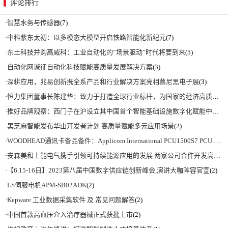
评论排行
·
智慧水务与传感器
(7)
·
中科紫东太初：以多模态大模型开启铁路智能化新纪元
(7)
·
东土科技并购高威科：工业自动化的“场景驱动”时代将要到来
(5)
·
自动化网诚征自动化科技赋能高质量发展解决方案
(3)
·
深耕应用，兆易创新携全系产品和行业解决方案亮相慕尼黑电子展
(3)
·
恒力集团董事长陈建华：致力于打造全球行业标杆，为国家的经济高质量发展贡献更大力量|上海电气集团党委书记、董事长吴磊来访
·
推好品牌观察：西门子在沪设立其中国首个智能基础设施数字化赋能中心
(2)
·
黑芝麻智能发布华山开发者计划 高质量赋能多元应用场景
(2)
·
WOODHEAD通讯卡备品备件：Applicom International PCU1500S7 PCU 1500 S7 V4.5.0
·
安森美和上能电气携手引领可持续能源应用的发展 两家公司合作开发高性能储能和太阳能组串式逆变器方案 以实现可持续的未来
·
【6.15-16日】2023第八届中国数字供应链创新峰会,演讲大咖阵容官宣
(2)
·
LS伺服电机APM-SB02ADK
(2)
·
Kepware 工业数据采集软件 及 常见问题解答
(2)
·
中国首款高血压介入治疗器械正式获批上市
(2)