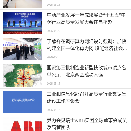
2026-05-28
中药产业发展十年成果展暨“十五五”中
药行业高质量发展大会在昌举办
2026-05-22
丁薛祥在调研算力网建设时强调：加快
构建全国一体化算力网 赋能经济社会高
质量发展
2026-05-19
国家第三批制造业新型技改城市试点名
单公示！北京两区成功入选
2026-05-15
工业和信息化部召开高质量行业数据集
建设工作座谈会
2026-05-14
尹力会见瑞士ABB集团全球董事会成员
及高管团队