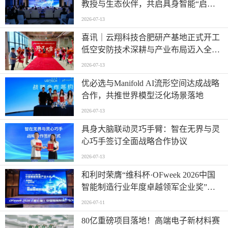
教授与生态伙伴，共启具身智能“启蒙
时代”
2026-07-13
喜讯｜云翔科技合肥研产基地正式开工
低空安防技术深耕与产业布局迈入全新
阶段
2026-07-13
优必选与Manifold AI流形空间达成战略
合作，共推世界模型泛化场景落地
2026-07-13
具身大脑联动灵巧手臂：智在无界与灵
心巧手签订全面战略合作协议
2026-07-13
和利时荣膺“维科杯·OFweek 2026中国
智能制造行业年度卓越领军企业奖”，
以自主创新实力引领智造新浪潮
2026-07-11
80亿重磅项目落地！高端电子新材料赛