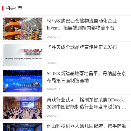
相关推荐
柯马收购巴西仓储物流自动化企业
Invent，拓展端到端内部物流平台
2026-07-17
华胜天成全球品牌宣传片正式发布
2026-07-16
SCIEX新建基地落地昌平，丹纳赫在京
布局第三座制造基地
2026-07-15
再获行业认可！格创东智荣膺OFweek
2026中国智能制造行业年度卓越领军企
业奖
2026-07-14
他山科技机器人幼儿园揭牌，携手萨顿