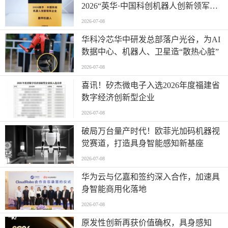
2026“英华·中国科创机器人创新领军企
业”全产业链智能出海标杆
2026-07-08
华科冷芯华中研发总部落户光谷，为AI
数据中心、机器人、卫星造“散热心脏”
2026-07-08
喜讯！矽杰微电子入选2026年度福建省
数字经济创新型企业
2026-07-08
破局万台量产时代！欧菲光加码机器视
觉赛道，打造具身智能感知新基座
2026-07-08
华为云与亿嘉和签约深入合作，加速具
身智能商用化落地
2026-07-08
原发性创新再获价值确权，具身感知