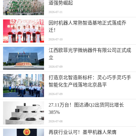
道强势崛起
2026-07-11
因时机器人常熟智造基地正式落成乔
迁！
2026-07-10
江西欧菲光学微纳器件有限公司正式成
立
2026-07-09
打造京北智造新标杆：灵心巧手灵巧手
智能化生产线落地北京昌平
2026-07-09
27.11万台！图达通Q2出货同比增长
385%
2026-07-08
再获行业认可！墨甲机器人荣膺