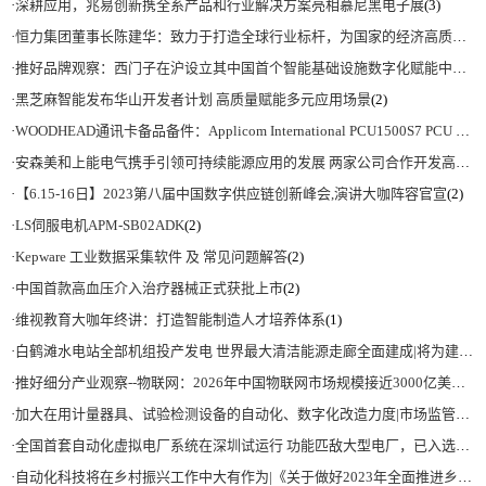
·
深耕应用，兆易创新携全系产品和行业解决方案亮相慕尼黑电子展
(3)
·
恒力集团董事长陈建华：致力于打造全球行业标杆，为国家的经济高质量发展贡献更大力量|上海电气集团党委书记、董事长吴磊来访
·
推好品牌观察：西门子在沪设立其中国首个智能基础设施数字化赋能中心
(2)
·
黑芝麻智能发布华山开发者计划 高质量赋能多元应用场景
(2)
·
WOODHEAD通讯卡备品备件：Applicom International PCU1500S7 PCU 1500 S7 V4.5.0
·
安森美和上能电气携手引领可持续能源应用的发展 两家公司合作开发高性能储能和太阳能组串式逆变器方案 以实现可持续的未来
·
【6.15-16日】2023第八届中国数字供应链创新峰会,演讲大咖阵容官宣
(2)
·
LS伺服电机APM-SB02ADK
(2)
·
Kepware 工业数据采集软件 及 常见问题解答
(2)
·
中国首款高血压介入治疗器械正式获批上市
(2)
·
维视教育大咖年终讲：打造智能制造人才培养体系
(1)
·
白鹤滩水电站全部机组投产发电 世界最大清洁能源走廊全面建成|将为建设新型能源体系、保障国家能源安全、实现“双碳”目标提供有力支撑
·
推好细分产业观察--物联网：2026年中国物联网市场规模接近3000亿美元 智慧工厂、智慧城市、智慧电网等将占60%以上
·
加大在用计量器具、试验检测设备的自动化、数字化改造力度|市场监管总局 工业和信息化部 关于促进企业计量能力提升的指导意见
·
全国首套自动化虚拟电厂系统在深圳试运行 功能匹敌大型电厂，已入选国际典型案例
·
自动化科技将在乡村振兴工作中大有作为|《关于做好2023年全面推进乡村振兴重点工作的意见》发布