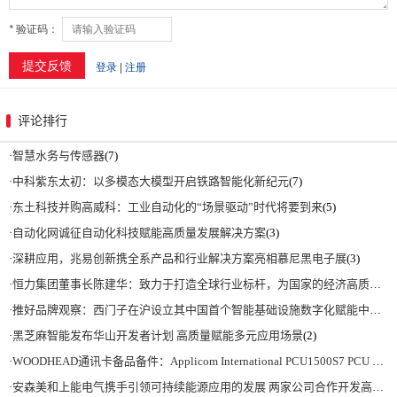
评论排行
·
智慧水务与传感器
(7)
·
中科紫东太初：以多模态大模型开启铁路智能化新纪元
(7)
·
东土科技并购高威科：工业自动化的“场景驱动”时代将要到来
(5)
·
自动化网诚征自动化科技赋能高质量发展解决方案
(3)
·
深耕应用，兆易创新携全系产品和行业解决方案亮相慕尼黑电子展
(3)
·
恒力集团董事长陈建华：致力于打造全球行业标杆，为国家的经济高质量发展贡献更大力量|上海电气集团党委书记、董事长吴磊来访
·
推好品牌观察：西门子在沪设立其中国首个智能基础设施数字化赋能中心
(2)
·
黑芝麻智能发布华山开发者计划 高质量赋能多元应用场景
(2)
·
WOODHEAD通讯卡备品备件：Applicom International PCU1500S7 PCU 1500 S7 V4.5.0
·
安森美和上能电气携手引领可持续能源应用的发展 两家公司合作开发高性能储能和太阳能组串式逆变器方案 以实现可持续的未来