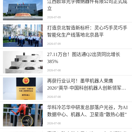
江西欧菲光学微纳器件有限公司正式成
立
2026-07-09
打造京北智造新标杆：灵心巧手灵巧手
智能化生产线落地北京昌平
2026-07-09
27.11万台！图达通Q2出货同比增长
385%
2026-07-08
再获行业认可！墨甲机器人荣膺
2026“英华·中国科创机器人创新领军企
业”全产业链智能出海标杆
2026-07-08
华科冷芯华中研发总部落户光谷，为AI
数据中心、机器人、卫星造“散热心脏”
2026-07-08