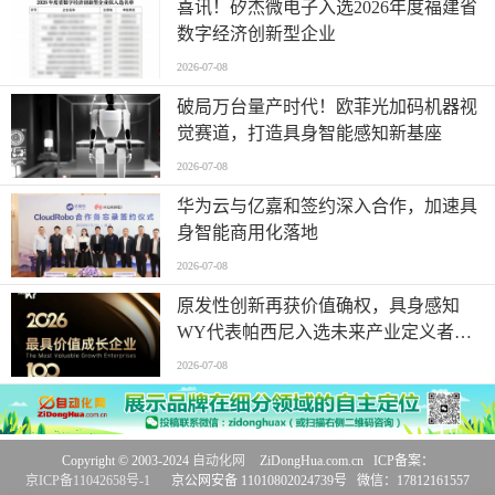
喜讯！矽杰微电子入选2026年度福建省
数字经济创新型企业
2026-07-08
破局万台量产时代！欧菲光加码机器视
觉赛道，打造具身智能感知新基座
2026-07-08
华为云与亿嘉和签约深入合作，加速具
身智能商用化落地
2026-07-08
原发性创新再获价值确权，具身感知
WY代表帕西尼入选未来产业定义者榜
单
2026-07-08
Copyright © 2003-2024
自动化网
ZiDongHua.com.cn ICP备案：
京ICP备11042658号-1
京公网安备 11010802024739号 微信：17812161557