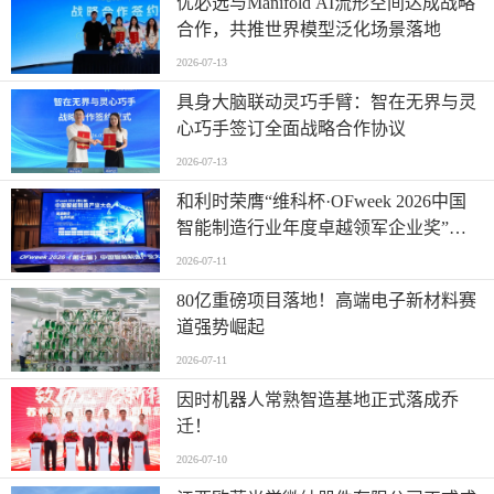
优必选与Manifold AI流形空间达成战略
合作，共推世界模型泛化场景落地
2026-07-13
具身大脑联动灵巧手臂：智在无界与灵
心巧手签订全面战略合作协议
2026-07-13
和利时荣膺“维科杯·OFweek 2026中国
智能制造行业年度卓越领军企业奖”，
以自主创新实力引领智造新浪潮
2026-07-11
80亿重磅项目落地！高端电子新材料赛
道强势崛起
2026-07-11
因时机器人常熟智造基地正式落成乔
迁！
2026-07-10