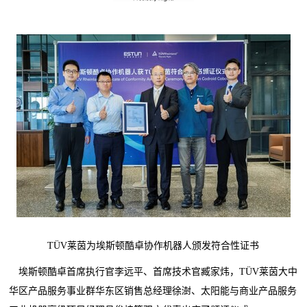
TÜV莱茵为埃斯顿酷卓协作机器人颁发符合性证书
埃斯顿酷卓首席执行官李远平、首席技术官臧家炜，TÜV莱茵大中
华区产品服务事业群华东区销售总经理徐澍、太阳能与商业产品服务