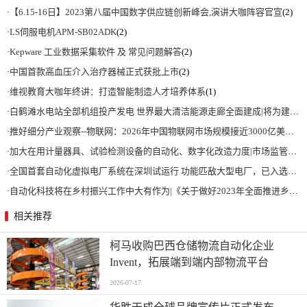
·
【6.15-16日】2023第八届中国数字供应链创新峰会,演讲大咖阵容官宣
(2)
·
LS伺服电机APM-SB02ADK
(2)
·
Kepware 工业数据采集软件 及 常见问题解答
(2)
·
中国首款高血压介入治疗器械正式获批上市
(2)
·
维视教育大咖年终讲：打造智能制造人才培养体系
(1)
·
白鹤滩水电站全部机组投产发电 世界最大清洁能源走廊全面建成|将为建设新型能源体系、保障国家能源安全、实现“双碳”目标提供有力支撑
·
推好细分产业观察--物联网：2026年中国物联网市场规模接近3000亿美元 智慧工厂、智慧城市、智慧电网等将占60%以上
·
加大在用计量器具、试验检测设备的自动化、数字化改造力度|市场监管总局 工业和信息化部 关于促进企业计量能力提升的指导意见
·
全国首套自动化虚拟电厂系统在深圳试运行 功能匹敌大型电厂，已入选国际典型案例
·
自动化科技将在乡村振兴工作中大有作为|《关于做好2023年全面推进乡村振兴重点工作的意见》发布
相关推荐
柯马收购巴西仓储物流自动化企业
Invent，拓展端到端内部物流平台
2026-07-17