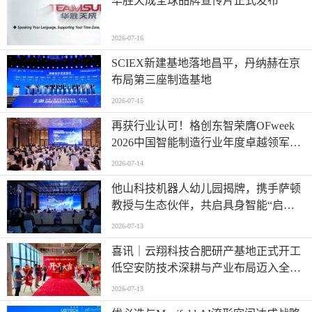
华胜天成全球品牌宣传片正式发布
2026-07-16
SCIEX新建基地落地昌平，丹纳赫在京
布局第三座制造基地
2026-07-15
再获行业认可！格创东智荣膺OFweek
2026中国智能制造行业年度卓越领军企
业奖
2026-07-14
他山科技机器人幼儿园揭牌，携手萨顿
教授与生态伙伴，共启具身智能“启蒙
时代”
2026-07-13
喜讯｜云翔科技合肥研产基地正式开工
低空安防技术深耕与产业布局迈入全新
阶段
2026-07-13