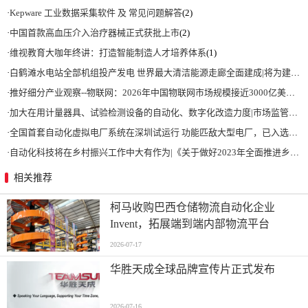
·
Kepware 工业数据采集软件 及 常见问题解答
(2)
·
中国首款高血压介入治疗器械正式获批上市
(2)
·
维视教育大咖年终讲：打造智能制造人才培养体系
(1)
·
白鹤滩水电站全部机组投产发电 世界最大清洁能源走廊全面建成|将为建设新型能源体系、保障国家能源安全、实现“双碳”目标提供有力支撑
·
推好细分产业观察--物联网：2026年中国物联网市场规模接近3000亿美元 智慧工厂、智慧城市、智慧电网等将占60%以上
·
加大在用计量器具、试验检测设备的自动化、数字化改造力度|市场监管总局 工业和信息化部 关于促进企业计量能力提升的指导意见
·
全国首套自动化虚拟电厂系统在深圳试运行 功能匹敌大型电厂，已入选国际典型案例
·
自动化科技将在乡村振兴工作中大有作为|《关于做好2023年全面推进乡村振兴重点工作的意见》发布
相关推荐
柯马收购巴西仓储物流自动化企业
Invent，拓展端到端内部物流平台
2026-07-17
华胜天成全球品牌宣传片正式发布
2026-07-16