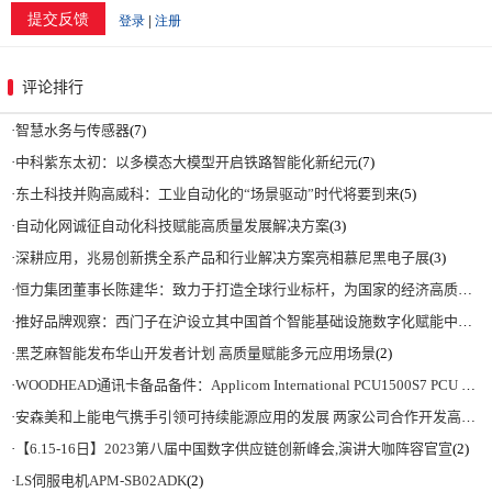
评论排行
·
智慧水务与传感器
(7)
·
中科紫东太初：以多模态大模型开启铁路智能化新纪元
(7)
·
东土科技并购高威科：工业自动化的“场景驱动”时代将要到来
(5)
·
自动化网诚征自动化科技赋能高质量发展解决方案
(3)
·
深耕应用，兆易创新携全系产品和行业解决方案亮相慕尼黑电子展
(3)
·
恒力集团董事长陈建华：致力于打造全球行业标杆，为国家的经济高质量发展贡献更大力量|上海电气集团党委书记、董事长吴磊来访
·
推好品牌观察：西门子在沪设立其中国首个智能基础设施数字化赋能中心
(2)
·
黑芝麻智能发布华山开发者计划 高质量赋能多元应用场景
(2)
·
WOODHEAD通讯卡备品备件：Applicom International PCU1500S7 PCU 1500 S7 V4.5.0
·
安森美和上能电气携手引领可持续能源应用的发展 两家公司合作开发高性能储能和太阳能组串式逆变器方案 以实现可持续的未来
·
【6.15-16日】2023第八届中国数字供应链创新峰会,演讲大咖阵容官宣
(2)
·
LS伺服电机APM-SB02ADK
(2)