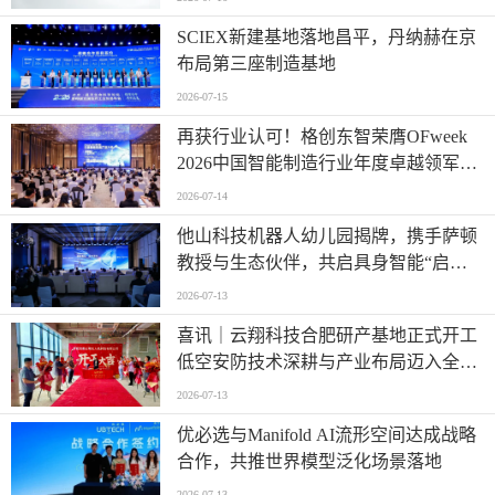
SCIEX新建基地落地昌平，丹纳赫在京
布局第三座制造基地
2026-07-15
再获行业认可！格创东智荣膺OFweek
2026中国智能制造行业年度卓越领军企
业奖
2026-07-14
他山科技机器人幼儿园揭牌，携手萨顿
教授与生态伙伴，共启具身智能“启蒙
时代”
2026-07-13
喜讯｜云翔科技合肥研产基地正式开工
低空安防技术深耕与产业布局迈入全新
阶段
2026-07-13
优必选与Manifold AI流形空间达成战略
合作，共推世界模型泛化场景落地
2026-07-13