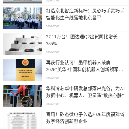
2026-07-09
打造京北智造新标杆：灵心巧手灵巧手
智能化生产线落地北京昌平
2026-07-09
27.11万台！图达通Q2出货同比增长
385%
2026-07-08
再获行业认可！墨甲机器人荣膺
2026“英华·中国科创机器人创新领军企
业”全产业链智能出海标杆
2026-07-08
华科冷芯华中研发总部落户光谷，为AI
数据中心、机器人、卫星造“散热心脏”
2026-07-08
喜讯！矽杰微电子入选2026年度福建省
数字经济创新型企业