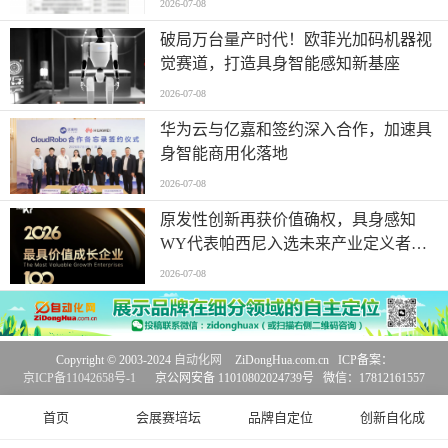
2026-07-08
破局万台量产时代！欧菲光加码机器视
觉赛道，打造具身智能感知新基座
2026-07-08
华为云与亿嘉和签约深入合作，加速具
身智能商用化落地
2026-07-08
原发性创新再获价值确权，具身感知
WY代表帕西尼入选未来产业定义者榜
单
2026-07-08
Copyright © 2003-2024
自动化网
ZiDongHua.com.cn ICP备案：
京ICP备11042658号-1
京公网安备 11010802024739号 微信：17812161557
首页
会展赛培坛
品牌自定位
创新自化成