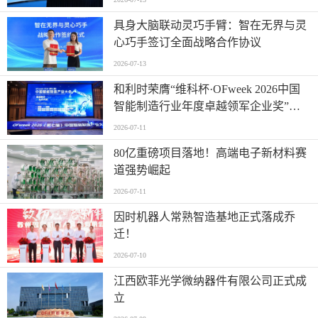
具身大脑联动灵巧手臂：智在无界与灵
心巧手签订全面战略合作协议
2026-07-13
和利时荣膺“维科杯·OFweek 2026中国
智能制造行业年度卓越领军企业奖”，
以自主创新实力引领智造新浪潮
2026-07-11
80亿重磅项目落地！高端电子新材料赛
道强势崛起
2026-07-11
因时机器人常熟智造基地正式落成乔
迁！
2026-07-10
江西欧菲光学微纳器件有限公司正式成
立