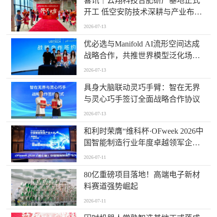
喜讯｜云翔科技合肥研产基地正式
开工 低空安防技术深耕与产业布局
迈入全新阶段
2026-07-13
优必选与Manifold AI流形空间达成
战略合作，共推世界模型泛化场景
落地
2026-07-13
具身大脑联动灵巧手臂：智在无界
与灵心巧手签订全面战略合作协议
2026-07-13
和利时荣膺“维科杯·OFweek 2026中
国智能制造行业年度卓越领军企业
奖”，以自主创新实力引领智造新浪
2026-07-11
潮
80亿重磅项目落地！高端电子新材
料赛道强势崛起
2026-07-11