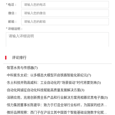
评论排行
·
智慧水务与传感器
(7)
·
中科紫东太初：以多模态大模型开启铁路智能化新纪元
(7)
·
东土科技并购高威科：工业自动化的“场景驱动”时代将要到来
(5)
·
自动化网诚征自动化科技赋能高质量发展解决方案
(3)
·
深耕应用，兆易创新携全系产品和行业解决方案亮相慕尼黑电子展
(3)
·
恒力集团董事长陈建华：致力于打造全球行业标杆，为国家的经济高质量发展贡献更大力量|上海电气集团党委书记、董事长吴磊来访
·
推好品牌观察：西门子在沪设立其中国首个智能基础设施数字化赋能中心