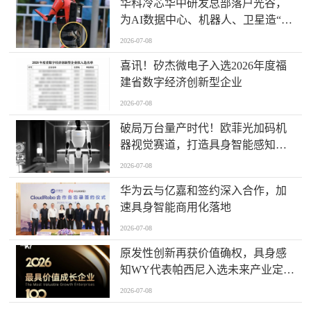
华科冷芯华中研发总部落户光谷，
为AI数据中心、机器人、卫星造“散
热心脏”
2026-07-08
喜讯！矽杰微电子入选2026年度福
建省数字经济创新型企业
2026-07-08
破局万台量产时代！欧菲光加码机
器视觉赛道，打造具身智能感知新
基座
2026-07-08
华为云与亿嘉和签约深入合作，加
速具身智能商用化落地
2026-07-08
原发性创新再获价值确权，具身感
知WY代表帕西尼入选未来产业定义
者榜单
2026-07-08