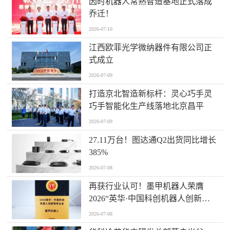
因时机器人常熟智造基地正式落成
乔迁！
2026-07-10
江西欧菲光学微纳器件有限公司正
式成立
2026-07-09
打造京北智造新标杆：灵心巧手灵
巧手智能化生产线落地北京昌平
2026-07-09
27.11万台！图达通Q2出货同比增长
385%
2026-07-08
再获行业认可！墨甲机器人荣膺
2026“英华·中国科创机器人创新领
军企业”全产业链智能出海标杆
2026-07-08