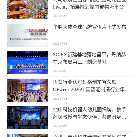
Invent，拓展端到端内部物流平台
2026-07-17
华胜天成全球品牌宣传片正式发布
2026-07-16
SCIEX新建基地落地昌平，丹纳赫
在京布局第三座制造基地
2026-07-15
再获行业认可！格创东智荣膺
OFweek 2026中国智能制造行业年度
卓越领军企业奖
2026-07-14
他山科技机器人幼儿园揭牌，携手
萨顿教授与生态伙伴，共启具身智
能“启蒙时代”
2026-07-13