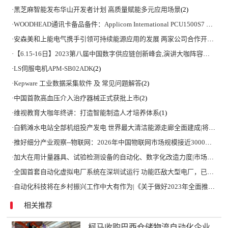
·
黑芝麻智能发布华山开发者计划 高质量赋能多元应用场景
(2)
·
WOODHEAD通讯卡备品备件：Applicom International PCU1500S7 PCU 1500 S7 V4.5.0
·
安森美和上能电气携手引领可持续能源应用的发展 两家公司合作开发高性能储能和太阳能组串式逆变器方案 以实现可持续的未来
·
【6.15-16日】2023第八届中国数字供应链创新峰会,演讲大咖阵容官宣
(2)
·
LS伺服电机APM-SB02ADK
(2)
·
Kepware 工业数据采集软件 及 常见问题解答
(2)
·
中国首款高血压介入治疗器械正式获批上市
(2)
·
维视教育大咖年终讲：打造智能制造人才培养体系
(1)
·
白鹤滩水电站全部机组投产发电 世界最大清洁能源走廊全面建成|将为建设新型能源体系、保障国家能源安全、实现“双碳”目标提供有力支撑
·
推好细分产业观察--物联网：2026年中国物联网市场规模接近3000亿美元 智慧工厂、智慧城市、智慧电网等将占60%以上
·
加大在用计量器具、试验检测设备的自动化、数字化改造力度|市场监管总局 工业和信息化部 关于促进企业计量能力提升的指导意见
·
全国首套自动化虚拟电厂系统在深圳试运行 功能匹敌大型电厂，已入选国际典型案例
·
自动化科技将在乡村振兴工作中大有作为|《关于做好2023年全面推进乡村振兴重点工作的意见》发布
相关推荐
柯马收购巴西仓储物流自动化企业