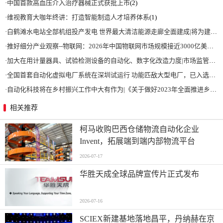
·
中国首款高血压介入治疗器械正式获批上市
(2)
·
维视教育大咖年终讲：打造智能制造人才培养体系
(1)
·
白鹤滩水电站全部机组投产发电 世界最大清洁能源走廊全面建成|将为建设新型能源体系、保障国家能源安全、实现“双碳”目标提供有力支撑
·
推好细分产业观察--物联网：2026年中国物联网市场规模接近3000亿美元 智慧工厂、智慧城市、智慧电网等将占60%以上
·
加大在用计量器具、试验检测设备的自动化、数字化改造力度|市场监管总局 工业和信息化部 关于促进企业计量能力提升的指导意见
·
全国首套自动化虚拟电厂系统在深圳试运行 功能匹敌大型电厂，已入选国际典型案例
·
自动化科技将在乡村振兴工作中大有作为|《关于做好2023年全面推进乡村振兴重点工作的意见》发布
相关推荐
柯马收购巴西仓储物流自动化企业
Invent，拓展端到端内部物流平台
2026-07-17
华胜天成全球品牌宣传片正式发布
2026-07-16
SCIEX新建基地落地昌平，丹纳赫在京