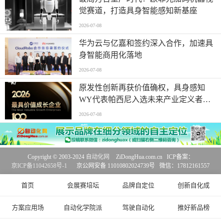
觉赛道，打造具身智能感知新基座
2026-07-08
华为云与亿嘉和签约深入合作，加速具
身智能商用化落地
2026-07-08
原发性创新再获价值确权，具身感知
WY代表帕西尼入选未来产业定义者榜
单
2026-07-08
Copyright © 2003-2024
自动化网
ZiDongHua.com.cn ICP备案：
京ICP备11042658号-1
京公网安备 11010802024739号 微信：17812161557
首页
会展赛培坛
品牌自定位
创新自化成
方案应用场
自动化学院派
驾驶自动化
推好新品榜