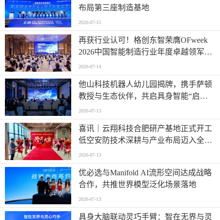
布局第三座制造基地
2026-07-15
再获行业认可！格创东智荣膺OFweek
2026中国智能制造行业年度卓越领军企
业奖
2026-07-14
他山科技机器人幼儿园揭牌，携手萨顿
教授与生态伙伴，共启具身智能“启蒙
时代”
2026-07-13
喜讯｜云翔科技合肥研产基地正式开工
低空安防技术深耕与产业布局迈入全新
阶段
2026-07-13
优必选与Manifold AI流形空间达成战略
合作，共推世界模型泛化场景落地
2026-07-13
具身大脑联动灵巧手臂：智在无界与灵