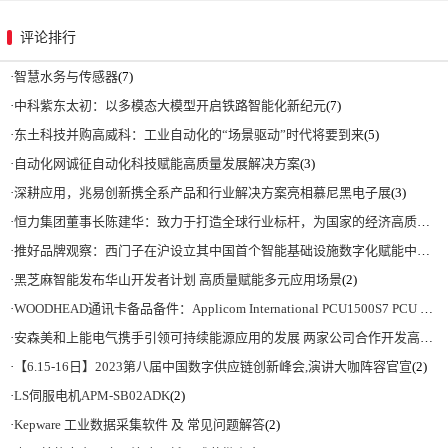
评论排行
·
智慧水务与传感器
(7)
·
中科紫东太初：以多模态大模型开启铁路智能化新纪元
(7)
·
东土科技并购高威科：工业自动化的“场景驱动”时代将要到来
(5)
·
自动化网诚征自动化科技赋能高质量发展解决方案
(3)
·
深耕应用，兆易创新携全系产品和行业解决方案亮相慕尼黑电子展
(3)
·
恒力集团董事长陈建华：致力于打造全球行业标杆，为国家的经济高质量发展贡献更大力量|上海电气集团党委书记、董事长吴磊来访
·
推好品牌观察：西门子在沪设立其中国首个智能基础设施数字化赋能中心
(2)
·
黑芝麻智能发布华山开发者计划 高质量赋能多元应用场景
(2)
·
WOODHEAD通讯卡备品备件：Applicom International PCU1500S7 PCU 1500 S7 V4.5.0
·
安森美和上能电气携手引领可持续能源应用的发展 两家公司合作开发高性能储能和太阳能组串式逆变器方案 以实现可持续的未来
·
【6.15-16日】2023第八届中国数字供应链创新峰会,演讲大咖阵容官宣
(2)
·
LS伺服电机APM-SB02ADK
(2)
·
Kepware 工业数据采集软件 及 常见问题解答
(2)