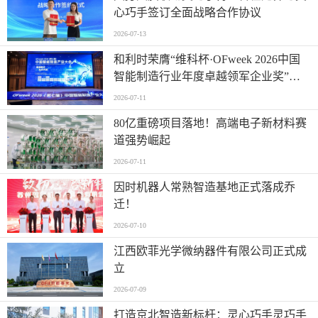
心巧手签订全面战略合作协议
2026-07-13
和利时荣膺“维科杯·OFweek 2026中国
智能制造行业年度卓越领军企业奖”，
以自主创新实力引领智造新浪潮
2026-07-11
80亿重磅项目落地！高端电子新材料赛
道强势崛起
2026-07-11
因时机器人常熟智造基地正式落成乔
迁！
2026-07-10
江西欧菲光学微纳器件有限公司正式成
立
2026-07-09
打造京北智造新标杆：灵心巧手灵巧手