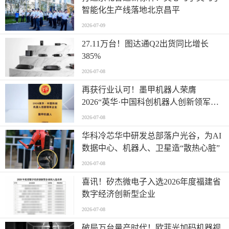
智能化生产线落地北京昌平
2026-07-09
27.11万台！图达通Q2出货同比增长
385%
2026-07-08
再获行业认可！墨甲机器人荣膺
2026“英华·中国科创机器人创新领军企
业”全产业链智能出海标杆
2026-07-08
华科冷芯华中研发总部落户光谷，为AI
数据中心、机器人、卫星造“散热心脏”
2026-07-08
喜讯！矽杰微电子入选2026年度福建省
数字经济创新型企业
2026-07-08
破局万台量产时代！欧菲光加码机器视