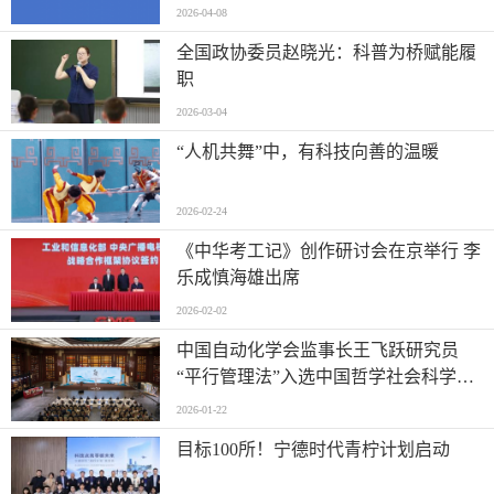
发
2026-04-08
全国政协委员赵晓光：科普为桥赋能履
职
2026-03-04
“人机共舞”中，有科技向善的温暖
2026-02-24
《中华考工记》创作研讨会在京举行 李
乐成慎海雄出席
2026-02-02
中国自动化学会监事长王飞跃研究员
“平行管理法”入选中国哲学社会科学原
创研究方法
2026-01-22
目标100所！宁德时代青柠计划启动