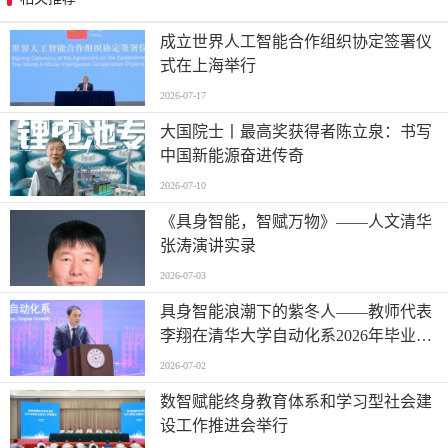
成立世界人工智能合作组织协定签署仪
式在上海举行
2026-07-17
大国院士丨最高奖获得者陈立泉：书写
中国新能源奋进传奇
2026-07-10
《具身智能，智赋万物》——人文清华
张涛演讲实录
2026-07-03
具身智能浪潮下的紫冬人——教师代表
李翔在清华大学自动化系2026年毕业典
礼上的讲话
2026-07-02
数智赋能终身教育体系和学习型社会建
设工作推进会举行