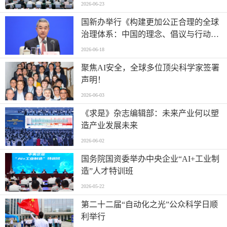
2026-06-23
国新办举行《构建更加公正合理的全球
治理体系：中国的理念、倡议与行动》
白皮书新闻发布会
2026-06-18
聚焦AI安全，全球多位顶尖科学家签署
声明！
2026-06-03
《求是》杂志编辑部：未来产业何以塑
造产业发展未来
2026-06-02
国务院国资委举办中央企业“AI+工业制
造”人才特训班
2026-05-22
第二十二届“自动化之光”公众科学日顺
利举行