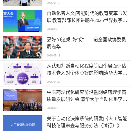
2026-05-18
自动化者人文|智能时代的教育变革与发
展|教育部部长怀进鹏在2026世界数字教
育大会上的主旨演讲
2026-05-15
烹好AI这桌“好饭”——记全国政协委员
周志华
2026-05-11
从认知判断自动化程度等四个层面评估
技术嵌入对个体心智的影响|清华大学等
单位联合发布《智能社会就绪度指数》
2026-04-29
中医药现代化研究前沿暨网络药理学高
质量发展研讨会|清华大学自动化系李梢
教授做主题报告
2026-04-13
关于自动化决策系统的研发|《人工智能
科技伦理审查与服务办法（试行）》印