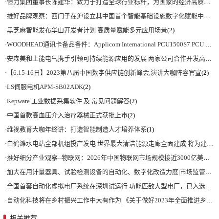
·
恒力集团董事长陈建华：致力于打造全球行业标杆，为国家的经济高质量发展贡献更大力量|上海电气集团党委书记、董事长吴磊来访
·
推好品牌观察：西门子在沪设立其中国首个智能基础设施数字化赋能中心
(2)
·
黑芝麻智能发布华山开发者计划 高质量赋能多元应用场景
(2)
·
WOODHEAD通讯卡备品备件：Applicom International PCU1500S7 PCU 1500 S7 V4.5.0
·
安森美和上能电气携手引领可持续能源应用的发展 两家公司合作开发高性能储能和太阳能组串式逆变器方案 以实现可持续的未来
·
【6.15-16日】2023第八届中国数字供应链创新峰会,演讲大咖阵容官宣
(2)
·
LS伺服电机APM-SB02ADK
(2)
·
Kepware 工业数据采集软件 及 常见问题解答
(2)
·
中国首款高血压介入治疗器械正式获批上市
(2)
·
维视教育大咖年终讲：打造智能制造人才培养体系
(1)
·
白鹤滩水电站全部机组投产发电 世界最大清洁能源走廊全面建成|将为建设新型能源体系、保障国家能源安全、实现“双碳”目标提供有力支撑
·
推好细分产业观察--物联网：2026年中国物联网市场规模接近3000亿美元 智慧工厂、智慧城市、智慧电网等将占60%以上
·
加大在用计量器具、试验检测设备的自动化、数字化改造力度|市场监管总局 工业和信息化部 关于促进企业计量能力提升的指导意见
·
全国首套自动化虚拟电厂系统在深圳试运行 功能匹敌大型电厂，已入选国际典型案例
·
自动化科技将在乡村振兴工作中大有作为|《关于做好2023年全面推进乡村振兴重点工作的意见》发布
相关推荐