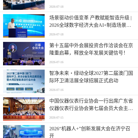
成功举办
2026-07-18
场景驱动价值变革 产教赋能智造升级 |
2026全球数字经济大会AI+制造场景落
地国际论坛成功举办
2026-07-18
第十五届中外会展投资合作洽谈会在京
隆重启幕，释放全年发展关键信号！
2026-07-16
智净未来・绿动全球2027第二届澳门国
际环卫清洁展全球招展正式启动
2026-07-16
中国仪器仪表行业协会一行出席广东省
仪器仪表行业协会第七届会员大会主题
活动并进行走访交流
2026-07-15
2026“机器人+”创新发展大会在济宁召
开