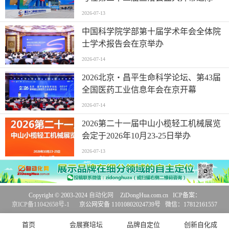
2026-07-13
中国科学院学部第十届学术年会全体院
士学术报告会在京举办
2026-07-14
2026北京・昌平生命科学论坛、第43届
全国医药工业信息年会在京开幕
2026-07-14
2026第二十一届中山小榄轻工机械展览
会定于2026年10月23-25日举办
2026-07-13
Copyright © 2003-2024
自动化网
ZiDongHua.com.cn ICP备案：
京ICP备11042658号-1
京公网安备 11010802024739号 微信：17812161557
首页
会展赛培坛
品牌自定位
创新自化成