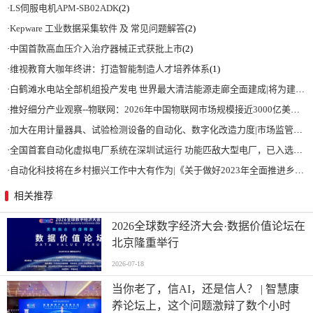
·
LS伺服电机APM-SB02ADK
(2)
·
Kepware 工业数据采集软件 及 常见问题解答
(2)
·
中国首款高血压介入治疗器械正式获批上市
(2)
·
维视教育大咖年终讲：打造智能制造人才培养体系
(1)
·
白鹤滩水电站全部机组投产发电 世界最大清洁能源走廊全面建成|将为建设新型能源体系、保障国家能源安全、实现“双碳”目标提供有力支撑
·
推好细分产业观察--物联网：2026年中国物联网市场规模接近3000亿美元 智慧工厂、智慧城市、智慧电网等将占60%以上
·
加大在用计量器具、试验检测设备的自动化、数字化改造力度|市场监管总局 工业和信息化部 关于促进企业计量能力提升的指导意见
·
全国首套自动化虚拟电厂系统在深圳试运行 功能匹敌大型电厂，已入选国际典型案例
·
自动化科技将在乡村振兴工作中大有作为|《关于做好2023年全面推进乡村振兴重点工作的意见》发布
相关推荐
2026全球数字经济大会·数据价值论坛在
北京隆重举行
2026-07-18
当你老了，信AI，还是信人？ | 智慧康
养论坛上，这个问题激辩了数个小时