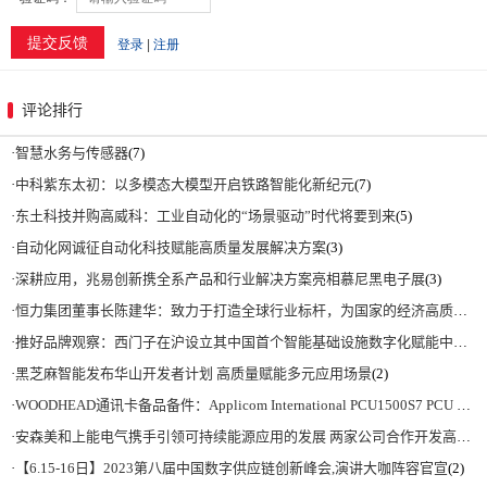
评论排行
·
智慧水务与传感器
(7)
·
中科紫东太初：以多模态大模型开启铁路智能化新纪元
(7)
·
东土科技并购高威科：工业自动化的“场景驱动”时代将要到来
(5)
·
自动化网诚征自动化科技赋能高质量发展解决方案
(3)
·
深耕应用，兆易创新携全系产品和行业解决方案亮相慕尼黑电子展
(3)
·
恒力集团董事长陈建华：致力于打造全球行业标杆，为国家的经济高质量发展贡献更大力量|上海电气集团党委书记、董事长吴磊来访
·
推好品牌观察：西门子在沪设立其中国首个智能基础设施数字化赋能中心
(2)
·
黑芝麻智能发布华山开发者计划 高质量赋能多元应用场景
(2)
·
WOODHEAD通讯卡备品备件：Applicom International PCU1500S7 PCU 1500 S7 V4.5.0
·
安森美和上能电气携手引领可持续能源应用的发展 两家公司合作开发高性能储能和太阳能组串式逆变器方案 以实现可持续的未来
·
【6.15-16日】2023第八届中国数字供应链创新峰会,演讲大咖阵容官宣
(2)