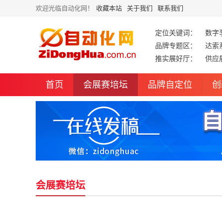
欢迎光临自动化网！
收藏本站
关于我们
联系我们
定位关键词：
数字
品牌专题区：
达索
推实展好厅：
供应
首页
会展赛培坛
品牌自定位
创
会展赛培坛