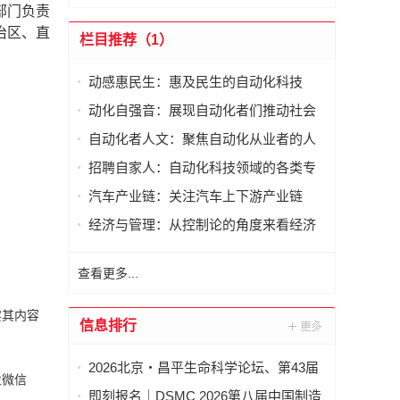
部门负责
治区、直
栏目推荐（1）
动感惠民生：惠及民生的自动化科技
动化自强音：展现自动化者们推动社会
进步发出的响亮声音
自动化者人文：聚焦自动化从业者的人
文思考
招聘自家人：自动化科技领域的各类专
家及人才需求资讯
汽车产业链：关注汽车上下游产业链
经济与管理：从控制论的角度来看经济
与管理
查看更多...
实其内容
信息排行
2026北京・昌平生命科学论坛、第43届
业微信
全国医药工业信息年会在京开幕
即刻报名｜DSMC 2026第八届中国制造