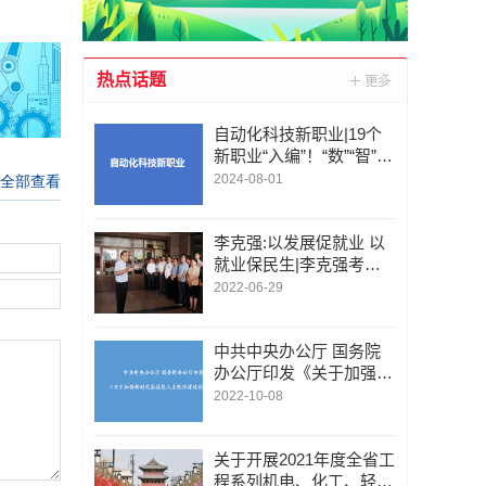
热点话题
自动化科技新职业|19个
新职业“入编”！“数”“智”成
新标签
2024-08-01
李克强:以发展促就业 以
就业保民生|李克强考察
民政部和人力资源社会保
2022-06-29
障部并主持召开座谈会
中共中央办公厅 国务院
办公厅印发《关于加强新
时代高技能人才队伍建设
2022-10-08
的意见》
关于开展2021年度全省工
程系列机电、化工、轻