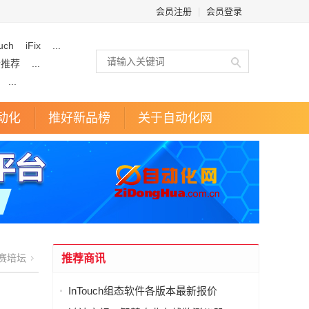
会员注册
|
会员登录
uch
iFix
...
企推荐
...
...
动化
推好新品榜
关于自动化网
赛培坛
推荐商讯
InTouch组态软件各版本最新报价