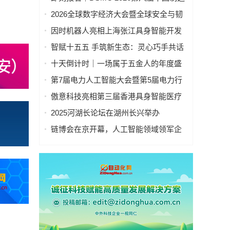
业&新能源数智峰会全新启程！
2026全球数字经济大会暨全球安全与韧
性经济AI论坛在京隆重召开
因时机器人亮相上海张江具身智能开发
者大会
智赋十五五 手筑新生态：灵心巧手共话
具身智能新基建
十天倒计时｜一场属于五金人的年度盛
会，即将启幕！
第7届电力人工智能大会暨第5届电力行
业数字化转型大会，10月相约杭州！
傲意科技亮相第三届香港具身智能医疗
科技论坛，共同探讨医疗科技企业出海
2025河湖长论坛在湖州长兴举办
全球化新生态
链博会在京开幕，人工智能领域领军企
业“华山论剑”！本周四、周五向公众开放