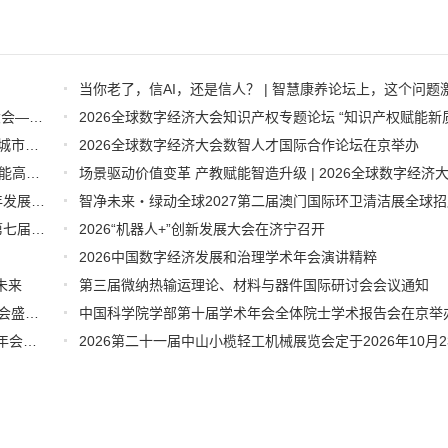
数字赋能·智慧康养·银发经济新未来 | 2026全球数字经济大会—智慧康养产业发展论坛在京举办
聚势领航绘数智蓝图 2026全球数字经济大会物联网与智慧城市专题论坛成功举办
2026全球数字经济大会数智人才国际合作论坛在京举办
“2026全球数字经济大会数字流通论坛暨物流数据与人工智能高层论坛”圆满成功举办
第十五届中外会展投资合作洽谈会在京隆重启幕，释放全年发展关键信号！
中国仪器仪表行业协会一行出席广东省仪器仪表行业协会第七届会员大会主题活动并进行走访交流
2026“机器人+”创新发展大会在济宁召开
2026中国数字经济发展和治理学术年会演讲精粹
未来
第三届微纳热输运理论、材料与器件国际研讨会会议通知
栉风沐雨十六载 匠心保障再起航 ——写在第三十二届兰洽会盛大开幕之际
中国科学院学部第十届学术年会全体院士学术报告会在京举
2026北京・昌平生命科学论坛、第43届全国医药工业信息年会在京开幕