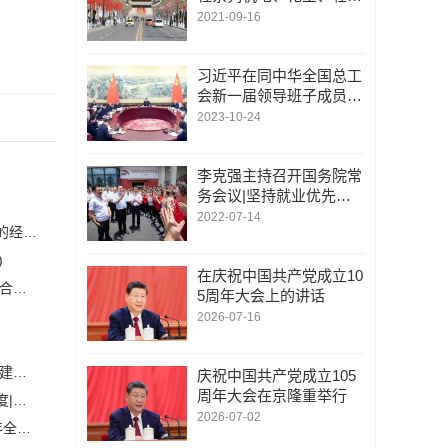
工、纺织专业高级工程师
2021-09-16
评审工作的通知
习近平在同中华全国总工
会新一届领导班子成员集
体谈话时强调：坚持党对
2023-10-24
工会的全面领导 组织动
员亿万职工积极投身强国
建设民族复兴伟业
李克强主持召开国务院常
务会议|坚持就业优先，
以发展促就业，以稳就业
2022-07-14
恒力集团董事长陈建华：致力于打造全球行业标杆，为国家的经济高质量发展贡献更大力量|上海电气集团党委书记、董事长吴磊来访
支撑经济加快恢复和平稳
发展
)
在庆祝中国共产党成立10
安森美和上能电气携手引领可持续能源应用的发展 两家公司合作开发高性能储能和太阳能组串式逆变器方案 以实现可持续的未来
(2)
5周年大会上的讲话
2026-07-16
白鹤滩水电站全部机组投产发电 世界最大清洁能源走廊全面建成|将为建设新型能源体系、保障国家能源安全、实现“双碳”目标提供有力支撑
庆祝中国共产党成立105
周年大会在京隆重举行
加大在用计量器具、试验检测设备的自动化、数字化改造力度|市场监管总局 工业和信息化部 关于促进企业计量能力提升的指导意见
(
2026-07-02
自动化科技将在乡村振兴工作中大有作为|《关于做好2023年全面推进乡村振兴重点工作的意见》发布
(1)