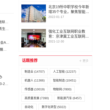
北京19所中职学校今年新
增35个专业，聚焦智能制
造等领域
2022-01-17
当你老了，信AI，还是信人？ | 智慧康养论坛上，这个问题激辩了数个小时
2026全球数字经济大会知识产权专题论坛 “知识产权赋能新质生产力发展” 成功举办
强化工业互联网职业教
育：京津冀工业互联网产
教联盟成立
2021-12-30
场景驱动价值变革 产教赋能智造升级 | 2026全球数字经济大会AI+制造场景落地国际论坛成功举办
智净未来・绿动全球2027第二届澳门国际环卫清洁展全球招展正式启动
话题推荐
制造业
(14707)
人工智能
(12237)
办
机器人
(11366)
智能制造
(10451)
2026第二十一届中山小榄轻工机械展览会定于2026年10月23-25日举办
传感器
(10019)
物联网
(7800)
高质量发展
(7390)
新能源汽车
(6457)
自动化
数字化转型
(5022)