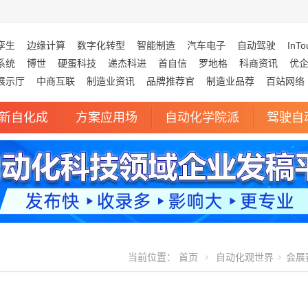
孪生
边缘计算
数字化转型
智能制造
汽车电子
自动驾驶
InTo
系统
博世
硬蛋科技
递杰科进
首自信
罗地格
科商资讯
优
展示厅
中商互联
制造业资讯
品牌推荐官
制造业品荐
百站网络
新自化成
方案应用场
自动化学院派
驾驶自
当前位置：
首页
自动化观世界
会展