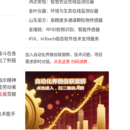
鸿达安视：智慧农业在线监测仪器
金叶仪器：环境与生态在线监测仪器
山东诺方：高精度多通道颗粒物传感器
金瑞铭：RFID射频识别、智能传感器
iFIX、InTouch组态软件技术支持服务
奋斗在各
加入自动化界微信联盟群，技术问题，项目
出了积极
需求即时对接。
点击这里 扫码进群...
指示精神
能劳动者
发展
贡献
技术能手