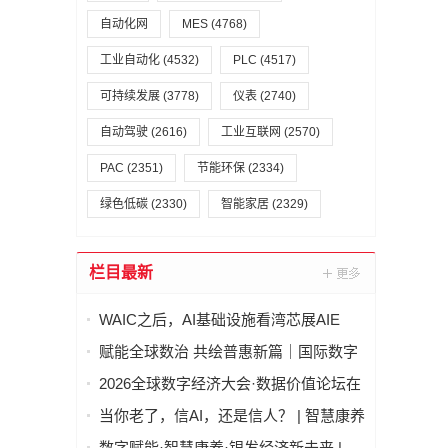
自动化网
MES
(4768)
工业自动化
(4532)
PLC
(4517)
可持续发展
(3778)
仪表
(2740)
自动驾驶
(2616)
工业互联网
(2570)
PAC
(2351)
节能环保
(2334)
绿色低碳
(2330)
智能家居
(2329)
栏目最新
WAIC之后，AI基础设施看湾芯展AIE
赋能全球数治 共绘普惠新篇｜国际数字
经济治理与领军人才能力建设项目（第
2026全球数字经济大会·数据价值论坛在
二期）圆满结业
北京隆重举行
当你老了，信AI，还是信人？ | 智慧康养
论坛上，这个问题激辩了数个小时
数字赋能·智慧康养·银发经济新未来 |