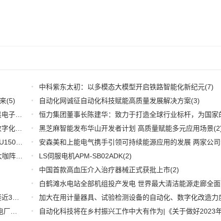
中科紫东太初：以多模态大模型开启铁路智能化新纪元
(7)
来
(5)
自动化网诚征自动化科技赋能高质量发展解决方案
(3)
深耕应用，兆易创新携全系产品和行业解决方案亮相慕尼黑电子展
(3)
推好品牌观察：西门子在沪设立其中国首个智能基础设施数字化赋能中心
黑芝麻智能发布华山开发者计划 高质量赋能多元应用场景
(2)
(2
WOODHEAD通讯卡备品备件：Applicom International PCU1500S7 PCU 1500 S7 V4.5.0
(2)
【6.15-16日】2023第八届中国数字供应链创新峰会,演讲大咖阵容官宣
(2)
LS伺服电机APM-SB02ADK
(2)
中国首款高血压介入治疗器械正式获批上市
(2)
推好细分产业观察--物联网：2026年中国物联网市场规模接近3000亿美元 智慧工厂、智慧城市、智慧电网等将占60%以上
(1)
全国首套自动化虚拟电厂系统在深圳试运行 功能匹敌大型电厂，已入选国际典型案例
(1)