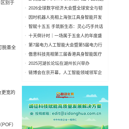
。区别于
业&新能源数智峰会全新启程！
2026全球数字经济大会暨全球安全与韧
性经济AI论坛在京隆重召开
因时机器人亮相上海张江具身智能开发
者大会
智赋十五五 手筑新生态：灵心巧手共话
具身智能新基建
十天倒计时｜一场属于五金人的年度盛
会，即将启幕！
第7届电力人工智能大会暨第5届电力行
可脱墨全
业数字化转型大会，10月相约杭州！
傲意科技亮相第三届香港具身智能医疗
科技论坛，共同探讨医疗科技企业出海
2025河湖长论坛在湖州长兴举办
全球化新生态
链博会在京开幕，人工智能领域领军企
业“华山论剑”！本周四、周五向公众开放
及更宽的
POF）