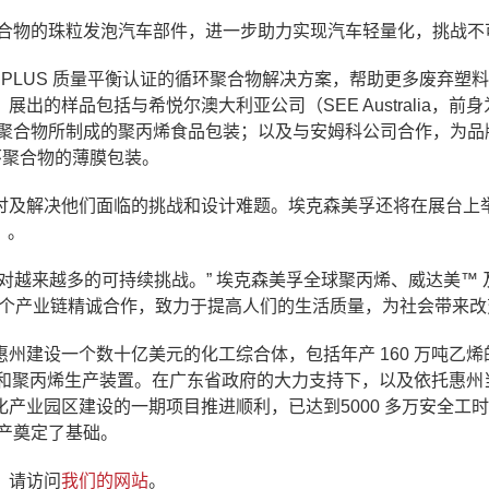
聚合物的珠粒发泡汽车部件，进一步助力实现汽车轻量化，挑战不
C PLUS 质量平衡认证的循环聚合物解决方案，帮助更多废弃塑料
的样品包括与希悦尔澳大利亚公司（SEE Australia，前身
 认证的循环聚合物所制成的聚丙烯食品包装；以及与安姆科公司合作，为
循环聚合物的薄膜包装。
讨及解决他们面临的挑战和设计难题。埃克森美孚还将在展台上
）。
对越来越多的可持续挑战。” 埃克森美孚全球聚丙烯、威达美™ 
与整个产业链精诚合作，致力于提高人们的生活质量，为社会带来改
州建设一个数十亿美元的化工综合体，包括年产 160 万吨乙烯
乙烯和聚丙烯生产装置。在广东省政府的大力支持下，以及依托惠州
产业园区建设的一期项目推进顺利，已达到5000 多万安全工
投产奠定了基础。
，请访问
我们的网站
。