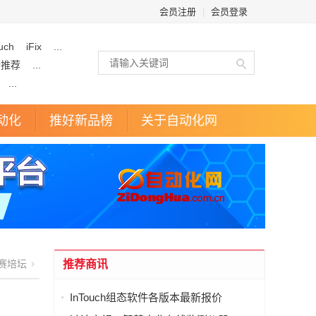
会员注册
|
会员登录
uch
iFix
...
企推荐
...
...
动化
推好新品榜
关于自动化网
赛培坛
推荐商讯
InTouch组态软件各版本最新报价