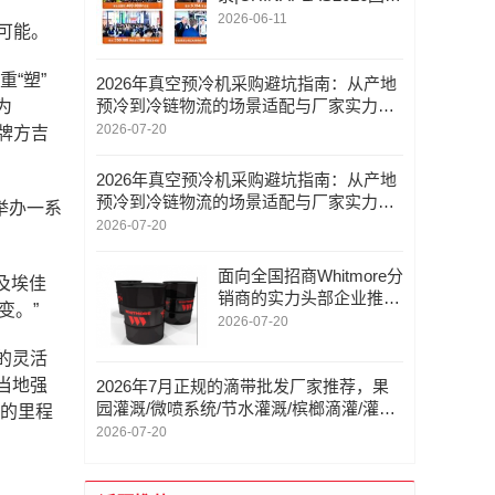
橡塑展圆满收官
2026-06-11
可能。
重“塑”
2026年真空预冷机采购避坑指南：从产地
预冷到冷链物流的场景适配与厂家实力解
为
析——广东酷德速创新科技有限公司
2026-07-20
品牌方吉
2026年真空预冷机采购避坑指南：从产地
预冷到冷链物流的场景适配与厂家实力解
举办一系
析——广东酷德速创新科技有限公司
2026-07-20
面向全国招商Whitmore分
及埃佳
销商的实力头部企业推
变。”
荐？可远程技术支持
2026-07-20
的灵活
当地强
2026年7月正规的滴带批发厂家推荐，果
园灌溉/微喷系统/节水灌溉/槟榔滴灌/灌溉/
时的里程
榴莲智能灌溉，滴带公司哪家好
2026-07-20