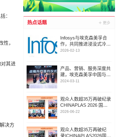
包括：
热点话题
Infosys与埃克森美孚合
的改性，
作，共同推进浸没式冷却
技术，助力可持续人工智
2026-02-13
能基础设施建设
物对其进
产品、营销、服务深度共
建，埃克森美孚中国与京
东汽车战略合作再升级
2024-03-11
：
观众人数超35万再破纪录
CHINAPLAS 2026 国际
橡塑展圆满收官
2026-06-22
料解决方
观众人数超35万再破纪
录|CHINAPLAS2026国际