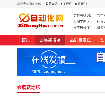
欢迎光临自动化网！
收藏本站
关于我们
联系我们
定位关键词：
数字
品牌专题区：
达索
推实展好厅：
供应
首页
会展赛培坛
品牌自定位
创
会展赛培坛