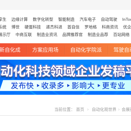
孪生
边缘计算
数字化转型
智能制造
汽车电子
自动驾驶
InTo
系统
博世
硬蛋科技
递杰科进
首自信
罗地格
科商资讯
优
展示厅
中商互联
制造业资讯
品牌推荐官
制造业品荐
百站网络
新自化成
方案应用场
自动化学院派
驾驶自
当前位置：
首页
自动化观世界
会展