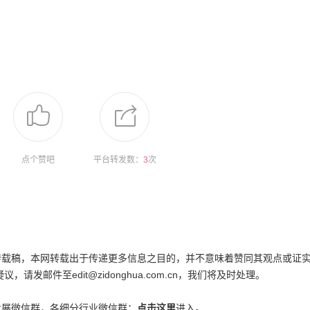
点个赞吧
平台转发数：
3
次
为转载稿，本网转载出于传递更多信息之目的，并不意味着赞同其观点或证
邮件至edit@zidonghua.com.cn，我们将及时处理。
发展微信群，各细分行业微信群：
点击这里
进入。