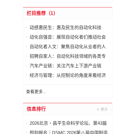
栏目推荐（1）
动感惠民生：惠及民生的自动化科技
动化自强音：展现自动化者们推动社会
进步发出的响亮声音
自动化者人文：聚焦自动化从业者的人
文思考
招聘自家人：自动化科技领域的各类专
家及人才需求资讯
汽车产业链：关注汽车上下游产业链
经济与管理：从控制论的角度来看经济
与管理
查看更多...
信息排行
2026北京・昌平生命科学论坛、第43届
全国医药工业信息年会在京开幕
即刻报名｜DSMC 2026第八届中国制造