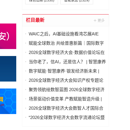
绿色低碳
(2330)
智能家居
(2329)
栏目最新
WAIC之后，AI基础设施看湾芯展AIE
赋能全球数治 共绘普惠新篇｜国际数字
经济治理与领军人才能力建设项目（第
2026全球数字经济大会·数据价值论坛在
二期）圆满结业
北京隆重举行
当你老了，信AI，还是信人？ | 智慧康养
论坛上，这个问题激辩了数个小时
数字赋能·智慧康养·银发经济新未来 |
2026全球数字经济大会—智慧康养产业
2026全球数字经济大会知识产权专题论
发展论坛在京举办
坛 “知识产权赋能新质生产力发展” 成功
聚势领航绘数智蓝图 2026全球数字经济
举办
大会物联网与智慧城市专题论坛成功举
场景驱动价值变革 产教赋能智造升级 |
办
2026全球数字经济大会AI+制造场景落地
2026全球数字经济大会数智人才国际合
国际论坛成功举办
作论坛在京举办
“2026全球数字经济大会数字流通论坛暨
物流数据与人工智能高层论坛”圆满成功