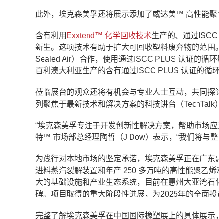
此外，埃克森美孚还将展示添加了威达美™ 高性能
含有利用
Exxtend™ 化学回收技术
生产的、通过ISC
新生。这项技术有助于扩大可回收塑料废弃物的范围。展出
Sealed Air）合作，使用通过ISCC PLUS
百利澳大利亚生产的含有通过ISCC PLUS 认证的
莅临展台的观众还将有机会与专业人士互动，共同探
列聚焦于最新技术和解决方案的科技讲台（TechTalk
“埃克森美孚专注于开发创新性解决方案，帮助市场应
特™ 市场部总经理陶哲（J Dow）表示，“我们将
为践行对本地市场的坚定承诺，埃克森美孚正在广东惠
进料蒸汽裂解装置和年产 250 多万吨的高性能聚
大的基础设施和产业生态系统，目前在惠州大亚湾石化
碑。项目取得的重大阶段性进展，为2025年的全面
完整了解埃克森美孚在中国国际橡塑展上的具体展示