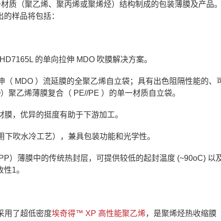
一材质（聚乙烯、聚丙烯或聚烯烃）结构制成的包装薄膜及产品
出的样品将包括：
E HD7165L 的单向拉伸 MDO 吹膜解决方案。
伸（ MDO ）流延膜的全聚乙烯自立袋；具有出色阻隔性能的、
聚乙烯薄膜复合（ PE//PE ）的单一材质自立袋。
烯基材膜，优异的挺度有助于下游加工。
采用下吹水冷工艺），兼具包装功能和光学性。
P）薄膜中的传统热封层，可提供较低的起封温度 (~90oC) 以
收性1。
它采用了超低密度
埃奇得™ XP 高性能聚乙烯
，是聚烯烃热收缩膜（