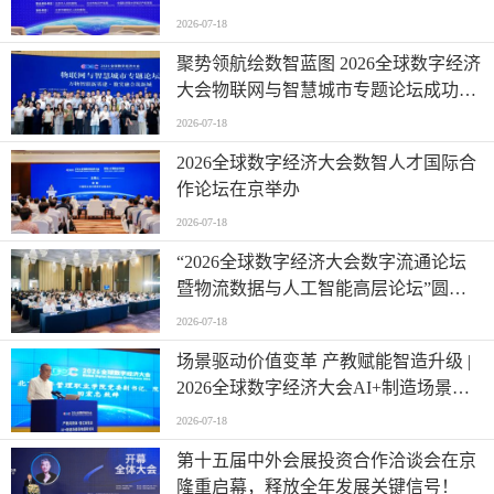
举办
2026-07-18
聚势领航绘数智蓝图 2026全球数字经济
大会物联网与智慧城市专题论坛成功举
办
2026-07-18
2026全球数字经济大会数智人才国际合
作论坛在京举办
2026-07-18
“2026全球数字经济大会数字流通论坛
暨物流数据与人工智能高层论坛”圆满
成功举办
2026-07-18
场景驱动价值变革 产教赋能智造升级 |
2026全球数字经济大会AI+制造场景落
地国际论坛成功举办
2026-07-18
第十五届中外会展投资合作洽谈会在京
隆重启幕，释放全年发展关键信号！