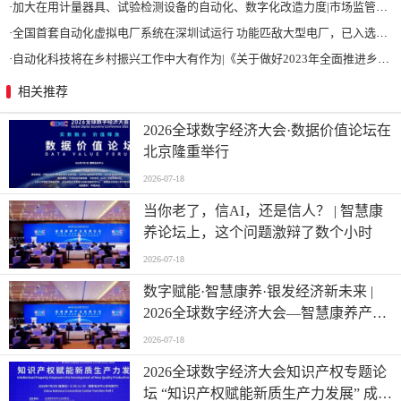
·
加大在用计量器具、试验检测设备的自动化、数字化改造力度|市场监管总局 工业和信息化部 关于促进企业计量能力提升的指导意见
·
全国首套自动化虚拟电厂系统在深圳试运行 功能匹敌大型电厂，已入选国际典型案例
·
自动化科技将在乡村振兴工作中大有作为|《关于做好2023年全面推进乡村振兴重点工作的意见》发布
相关推荐
2026全球数字经济大会·数据价值论坛在
北京隆重举行
2026-07-18
当你老了，信AI，还是信人？ | 智慧康
养论坛上，这个问题激辩了数个小时
2026-07-18
数字赋能·智慧康养·银发经济新未来 |
2026全球数字经济大会—智慧康养产业
发展论坛在京举办
2026-07-18
2026全球数字经济大会知识产权专题论
坛 “知识产权赋能新质生产力发展” 成功