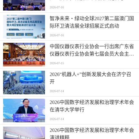
2026-07-16
智净未来・绿动全球2027第二届澳门国
际环卫清洁展全球招展正式启动
2026-07-16
中国仪器仪表行业协会一行出席广东省
仪器仪表行业协会第七届会员大会主题
活动并进行走访交流
2026-07-15
2026“机器人+”创新发展大会在济宁召
开
2026-07-14
2026中国数字经济发展和治理学术年会
在清华大学举行
2026-07-14
2026中国数字经济发展和治理学术年会
演讲精粹