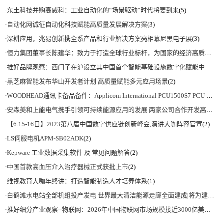
·
东土科技并购高威科：工业自动化的“场景驱动”时代将要到来
(5)
·
自动化网诚征自动化科技赋能高质量发展解决方案
(3)
·
深耕应用，兆易创新携全系产品和行业解决方案亮相慕尼黑电子展
(3)
·
恒力集团董事长陈建华：致力于打造全球行业标杆，为国家的经济高质量发展贡献更大力量|上海电气集团党委书记、董事长吴磊来访
·
推好品牌观察：西门子在沪设立其中国首个智能基础设施数字化赋能中心
(2)
·
黑芝麻智能发布华山开发者计划 高质量赋能多元应用场景
(2)
·
WOODHEAD通讯卡备品备件：Applicom International PCU1500S7 PCU 1500 S7 V4.5.0
·
安森美和上能电气携手引领可持续能源应用的发展 两家公司合作开发高性能储能和太阳能组串式逆变器方案 以实现可持续的未来
·
【6.15-16日】2023第八届中国数字供应链创新峰会,演讲大咖阵容官宣
(2)
·
LS伺服电机APM-SB02ADK
(2)
·
Kepware 工业数据采集软件 及 常见问题解答
(2)
·
中国首款高血压介入治疗器械正式获批上市
(2)
·
维视教育大咖年终讲：打造智能制造人才培养体系
(1)
·
白鹤滩水电站全部机组投产发电 世界最大清洁能源走廊全面建成|将为建设新型能源体系、保障国家能源安全、实现“双碳”目标提供有力支撑
·
推好细分产业观察--物联网：2026年中国物联网市场规模接近3000亿美元 智慧工厂、智慧城市、智慧电网等将占60%以上