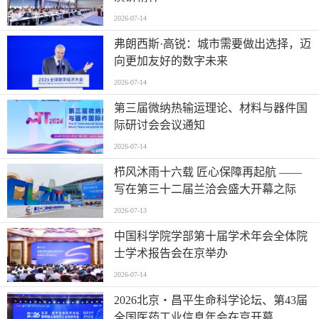
2026-07-14
弗朗西斯·高锐：城市需要做出选择，迈
向更加友好的数字未来
2026-07-14
第三届微纳热输运理论、材料与器件国
际研讨会会议通知
2026-07-14
栉风沐雨十六载 匠心保障再起航 ——
写在第三十二届兰洽会盛大开幕之际
2026-07-13
中国科学院学部第十届学术年会全体院
士学术报告会在京举办
2026-07-14
2026北京・昌平生命科学论坛、第43届
全国医药工业信息年会在京开幕