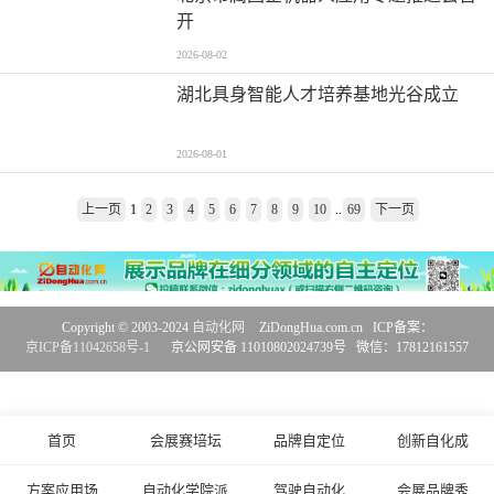
开
2026-08-02
湖北具身智能人才培养基地光谷成立
2026-08-01
上一页
1
2
3
4
5
6
7
8
9
10
..
69
下一页
Copyright © 2003-2024
自动化网
ZiDongHua.com.cn ICP备案：
京ICP备11042658号-1
京公网安备 11010802024739号 微信：17812161557
首页
会展赛培坛
品牌自定位
创新自化成
方案应用场
自动化学院派
驾驶自动化
会展品牌秀