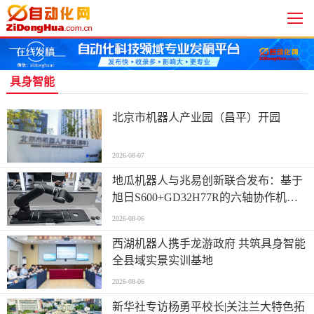
具身智能
北京市机器人产业园（昌平）开园
2026-08-07
地瓜机器人与兆易创新联合发布：基于
旭日S600+GD32H77R的六轴协作机械
臂全栈控制方案
2026-08-06
西湖机器人携手龙游政府 共筑具身智能
全县域实景实训基地
2026-08-06
新华社专访杨勇平校长|关注兰大特色拓