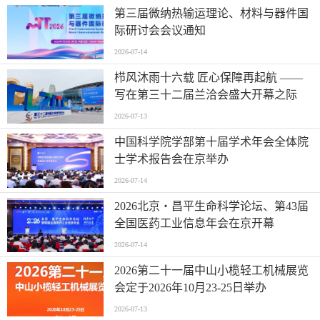
第三届微纳热输运理论、材料与器件国
际研讨会会议通知
2026-07-14
栉风沐雨十六载 匠心保障再起航 ——
写在第三十二届兰洽会盛大开幕之际
2026-07-13
中国科学院学部第十届学术年会全体院
士学术报告会在京举办
2026-07-14
2026北京・昌平生命科学论坛、第43届
全国医药工业信息年会在京开幕
2026-07-14
2026第二十一届中山小榄轻工机械展览
会定于2026年10月23-25日举办
2026-07-13