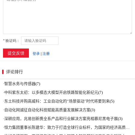
评论排行
·
智慧水务与传感器
(7)
·
中科紫东太初：以多模态大模型开启铁路智能化新纪元
(7)
·
东土科技并购高威科：工业自动化的“场景驱动”时代将要到来
(5)
·
自动化网诚征自动化科技赋能高质量发展解决方案
(3)
·
深耕应用，兆易创新携全系产品和行业解决方案亮相慕尼黑电子展
(3)
·
恒力集团董事长陈建华：致力于打造全球行业标杆，为国家的经济高质量发展贡献更大力量|上海电气集团党委书记、董事长吴磊来访