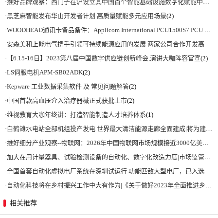
·
推好品牌观察：西门子在沪设立其中国首个智能基础设施数字化赋能中心
(2)
·
黑芝麻智能发布华山开发者计划 高质量赋能多元应用场景
(2)
·
WOODHEAD通讯卡备品备件：Applicom International PCU1500S7 PCU 1500 S7 V4.5.0
·
安森美和上能电气携手引领可持续能源应用的发展 两家公司合作开发高性能储能和太阳能组串式逆变器方案 以实现可持续的未来
·
【6.15-16日】2023第八届中国数字供应链创新峰会,演讲大咖阵容官宣
(2)
·
LS伺服电机APM-SB02ADK
(2)
·
Kepware 工业数据采集软件 及 常见问题解答
(2)
·
中国首款高血压介入治疗器械正式获批上市
(2)
·
维视教育大咖年终讲：打造智能制造人才培养体系
(1)
·
白鹤滩水电站全部机组投产发电 世界最大清洁能源走廊全面建成|将为建设新型能源体系、保障国家能源安全、实现“双碳”目标提供有力支撑
·
推好细分产业观察--物联网：2026年中国物联网市场规模接近3000亿美元 智慧工厂、智慧城市、智慧电网等将占60%以上
·
加大在用计量器具、试验检测设备的自动化、数字化改造力度|市场监管总局 工业和信息化部 关于促进企业计量能力提升的指导意见
·
全国首套自动化虚拟电厂系统在深圳试运行 功能匹敌大型电厂，已入选国际典型案例
·
自动化科技将在乡村振兴工作中大有作为|《关于做好2023年全面推进乡村振兴重点工作的意见》发布
相关推荐