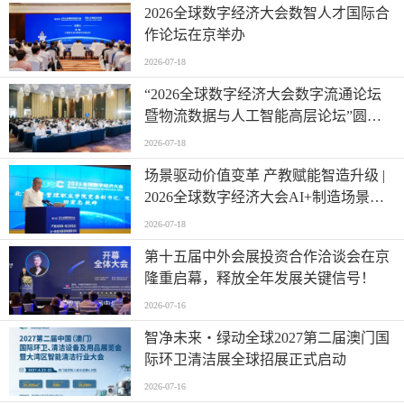
2026全球数字经济大会数智人才国际合
作论坛在京举办
2026-07-18
“2026全球数字经济大会数字流通论坛
暨物流数据与人工智能高层论坛”圆满
成功举办
2026-07-18
场景驱动价值变革 产教赋能智造升级 |
2026全球数字经济大会AI+制造场景落
地国际论坛成功举办
2026-07-18
第十五届中外会展投资合作洽谈会在京
隆重启幕，释放全年发展关键信号！
2026-07-16
智净未来・绿动全球2027第二届澳门国
际环卫清洁展全球招展正式启动
2026-07-16