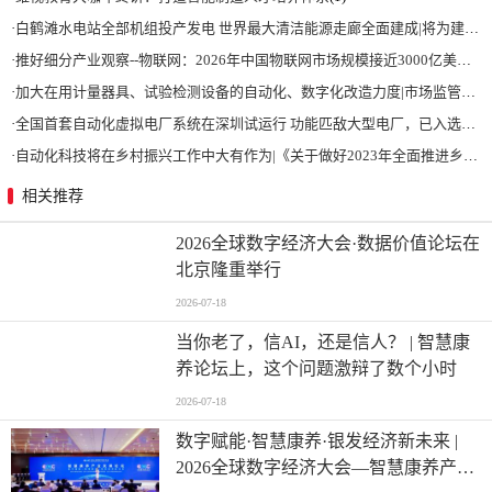
·
白鹤滩水电站全部机组投产发电 世界最大清洁能源走廊全面建成|将为建设新型能源体系、保障国家能源安全、实现“双碳”目标提供有力支撑
·
推好细分产业观察--物联网：2026年中国物联网市场规模接近3000亿美元 智慧工厂、智慧城市、智慧电网等将占60%以上
·
加大在用计量器具、试验检测设备的自动化、数字化改造力度|市场监管总局 工业和信息化部 关于促进企业计量能力提升的指导意见
·
全国首套自动化虚拟电厂系统在深圳试运行 功能匹敌大型电厂，已入选国际典型案例
·
自动化科技将在乡村振兴工作中大有作为|《关于做好2023年全面推进乡村振兴重点工作的意见》发布
相关推荐
2026全球数字经济大会·数据价值论坛在
北京隆重举行
2026-07-18
当你老了，信AI，还是信人？ | 智慧康
养论坛上，这个问题激辩了数个小时
2026-07-18
数字赋能·智慧康养·银发经济新未来 |
2026全球数字经济大会—智慧康养产业