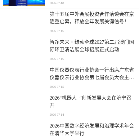
地国际论坛成功举办
2026-07-18
第十五届中外会展投资合作洽谈会在京
隆重启幕，释放全年发展关键信号！
2026-07-16
智净未来・绿动全球2027第二届澳门国
际环卫清洁展全球招展正式启动
2026-07-16
中国仪器仪表行业协会一行出席广东省
仪器仪表行业协会第七届会员大会主题
活动并进行走访交流
2026-07-15
2026“机器人+”创新发展大会在济宁召
开
2026-07-14
2026中国数字经济发展和治理学术年会
在清华大学举行