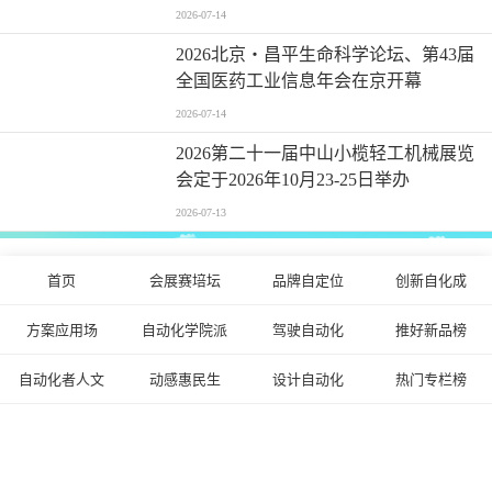
2026-07-14
2026北京・昌平生命科学论坛、第43届
全国医药工业信息年会在京开幕
2026-07-14
2026第二十一届中山小榄轻工机械展览
会定于2026年10月23-25日举办
2026-07-13
首页
会展赛培坛
品牌自定位
创新自化成
Copyright © 2003-2024
自动化网
ZiDongHua.com.cn ICP备案：
京ICP备11042658号-1
京公网安备 11010802024739号 微信：17812161557
方案应用场
自动化学院派
驾驶自动化
推好新品榜
自动化者人文
动感惠民生
设计自动化
热门专栏榜