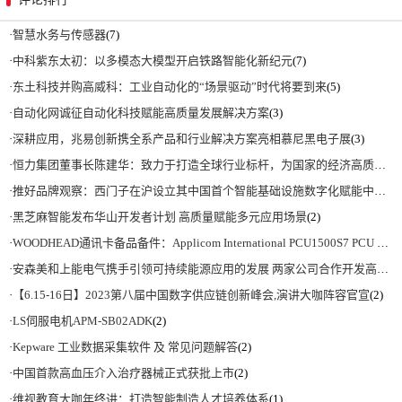
·
智慧水务与传感器
(7)
·
中科紫东太初：以多模态大模型开启铁路智能化新纪元
(7)
·
东土科技并购高威科：工业自动化的“场景驱动”时代将要到来
(5)
·
自动化网诚征自动化科技赋能高质量发展解决方案
(3)
·
深耕应用，兆易创新携全系产品和行业解决方案亮相慕尼黑电子展
(3)
·
恒力集团董事长陈建华：致力于打造全球行业标杆，为国家的经济高质量发展贡献更大力量|上海电气集团党委书记、董事长吴磊来访
·
推好品牌观察：西门子在沪设立其中国首个智能基础设施数字化赋能中心
(2)
·
黑芝麻智能发布华山开发者计划 高质量赋能多元应用场景
(2)
·
WOODHEAD通讯卡备品备件：Applicom International PCU1500S7 PCU 1500 S7 V4.5.0
·
安森美和上能电气携手引领可持续能源应用的发展 两家公司合作开发高性能储能和太阳能组串式逆变器方案 以实现可持续的未来
·
【6.15-16日】2023第八届中国数字供应链创新峰会,演讲大咖阵容官宣
(2)
·
LS伺服电机APM-SB02ADK
(2)
·
Kepware 工业数据采集软件 及 常见问题解答
(2)
·
中国首款高血压介入治疗器械正式获批上市
(2)
·
维视教育大咖年终讲：打造智能制造人才培养体系
(1)