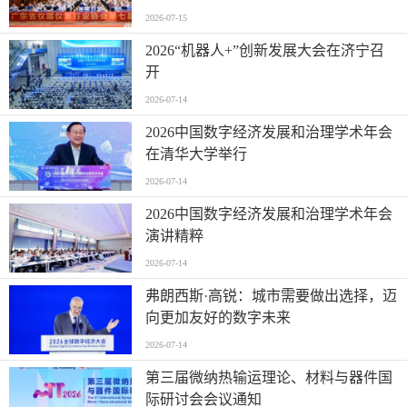
活动并进行走访交流
2026-07-15
2026“机器人+”创新发展大会在济宁召
开
2026-07-14
2026中国数字经济发展和治理学术年会
在清华大学举行
2026-07-14
2026中国数字经济发展和治理学术年会
演讲精粹
2026-07-14
弗朗西斯·高锐：城市需要做出选择，迈
向更加友好的数字未来
2026-07-14
第三届微纳热输运理论、材料与器件国
际研讨会会议通知