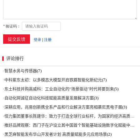
评论排行
·
智慧水务与传感器
(7)
·
中科紫东太初：以多模态大模型开启铁路智能化新纪元
(7)
·
东土科技并购高威科：工业自动化的“场景驱动”时代将要到来
(5)
·
自动化网诚征自动化科技赋能高质量发展解决方案
(3)
·
深耕应用，兆易创新携全系产品和行业解决方案亮相慕尼黑电子展
(3)
·
恒力集团董事长陈建华：致力于打造全球行业标杆，为国家的经济高质量发展贡献更大力量|上海电气集团党委书记、董事长吴磊来访
·
推好品牌观察：西门子在沪设立其中国首个智能基础设施数字化赋能中心
(2)
·
黑芝麻智能发布华山开发者计划 高质量赋能多元应用场景
(2)