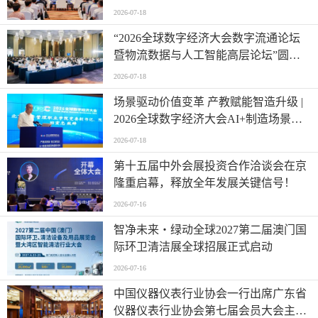
2026-07-18
“2026全球数字经济大会数字流通论坛
暨物流数据与人工智能高层论坛”圆满
成功举办
2026-07-18
场景驱动价值变革 产教赋能智造升级 |
2026全球数字经济大会AI+制造场景落
地国际论坛成功举办
2026-07-18
第十五届中外会展投资合作洽谈会在京
隆重启幕，释放全年发展关键信号！
2026-07-16
智净未来・绿动全球2027第二届澳门国
际环卫清洁展全球招展正式启动
2026-07-16
中国仪器仪表行业协会一行出席广东省
仪器仪表行业协会第七届会员大会主题