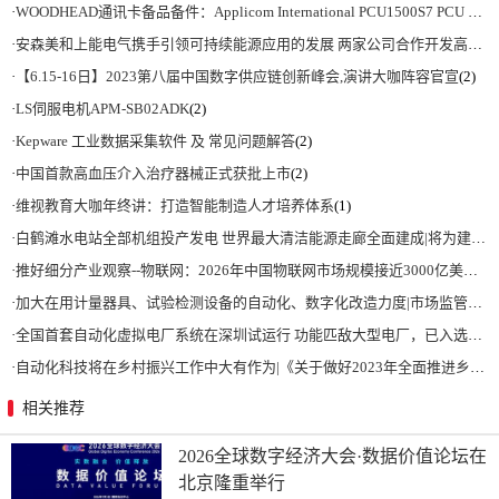
·
WOODHEAD通讯卡备品备件：Applicom International PCU1500S7 PCU 1500 S7 V4.5.0
·
安森美和上能电气携手引领可持续能源应用的发展 两家公司合作开发高性能储能和太阳能组串式逆变器方案 以实现可持续的未来
·
【6.15-16日】2023第八届中国数字供应链创新峰会,演讲大咖阵容官宣
(2)
·
LS伺服电机APM-SB02ADK
(2)
·
Kepware 工业数据采集软件 及 常见问题解答
(2)
·
中国首款高血压介入治疗器械正式获批上市
(2)
·
维视教育大咖年终讲：打造智能制造人才培养体系
(1)
·
白鹤滩水电站全部机组投产发电 世界最大清洁能源走廊全面建成|将为建设新型能源体系、保障国家能源安全、实现“双碳”目标提供有力支撑
·
推好细分产业观察--物联网：2026年中国物联网市场规模接近3000亿美元 智慧工厂、智慧城市、智慧电网等将占60%以上
·
加大在用计量器具、试验检测设备的自动化、数字化改造力度|市场监管总局 工业和信息化部 关于促进企业计量能力提升的指导意见
·
全国首套自动化虚拟电厂系统在深圳试运行 功能匹敌大型电厂，已入选国际典型案例
·
自动化科技将在乡村振兴工作中大有作为|《关于做好2023年全面推进乡村振兴重点工作的意见》发布
相关推荐
2026全球数字经济大会·数据价值论坛在
北京隆重举行