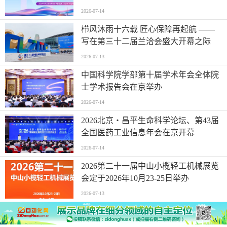
2026-07-14
栉风沐雨十六载 匠心保障再起航 ——
写在第三十二届兰洽会盛大开幕之际
2026-07-13
中国科学院学部第十届学术年会全体院
士学术报告会在京举办
2026-07-14
2026北京・昌平生命科学论坛、第43届
全国医药工业信息年会在京开幕
2026-07-14
2026第二十一届中山小榄轻工机械展览
会定于2026年10月23-25日举办
2026-07-13