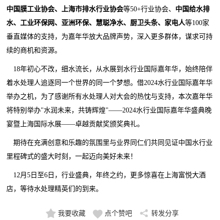
中国膜工业协会、上海市排水行业协会
等50+行业协会、
中国给水排
水、工业环保网、亚洲环保、慧聪净水、厨卫头条、家电人
等100家
垂直媒体的支持，为嘉年华放大品牌声势，深入更多群体，谋求可持
续的商机和资源。
18年初心不改，细水流长，从水展到水行业国际嘉年华，始终陪伴
着水处理人追逐同一个世界的同一个梦想。借2024水行业国际嘉年华
举办之机，为了感谢所有水处理人对大会的热忱与支持，本次嘉年华
将特别举办"水润未来，共铸辉煌"——2024水行业国际嘉年华盛典晚
宴暨上海国际水展——卓越贡献奖颁奖典礼。
期待在充满创意和乐趣的氛围里与业界同仁们共同见证中国水行业
里程碑式的盛大时刻，一起迈向美好未来！
12月5日至6日，行业盛典，年终之约，更多惊喜在上海富悦大酒
店，
等待水处理精英们的到来
。
我要收藏
点个赞吧
转发分享