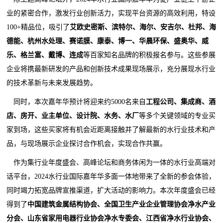
业的紧密合作，激发行业创新活力，实现平台资源的高效利用，特设
100+精品位，吸引了
艾欧史密斯、滨特尔、海尔、安吉尔、杜邦、海
德能、杭州水处理、赛诺膜、康泰、博一、华晨环保、盛奥华、威
乐、格兰富、戴博、连成
等百家知名品牌的积极报名参与。这些参展
企业将携最新研发的产品和创新技术成果现场展示，充分展现水行业
的技术革新与未来发展趋势。
同时，本次嘉年华预计将迎来约5000名来自
工程公司、集成商、酒
店、房开、业主单位、设计院、水务、水厂
等多个关键领域的专业买
家到场，这些买家将有机会近距离接触并了解最新的水行业技术和产
品，与现场展示企业探讨合作机会，实现合作共赢。
作为集行业年度盛会、高峰论坛和商务体闲为一体的水行业高端对
话平台，2024水行业国际嘉年华多面一体地带来了全新的参会体验，
同时竭力拓宽品牌宣推渠道，扩大活动的影响力。本次年度盛会已经
得到了
中国建筑金属结构协会、全国卫生产业企业管理协会净水产业
分会、山东省家用电器行业协会净水专委会、江西省净水行业协会、