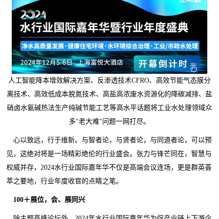
人工智能降本增效解决方案、反渗透技术CFRO、高效节能气态膜分
离技术、高效低成本脱氮技术、高盐高浓废水资源化的降碳减排、盐
硝卤水氨碱热法生产纯碱节能工艺等高水平话题将工业水处理领域众
多"老大难"问题一网打尽。
心以致远，行于维新。与智者论，与贤者论，与同道者论，可以预
见，这绝对将是一场精彩绝伦的行业盛会。张力与锋芒同在，智慧与
权威并存，2024水行业国际嘉年华不仅是高端会议连场，更是群英荟
萃之要地，行业年度收官的点睛之笔。
100＋展位，会、展同兴
除主题高峰论坛外，2024年水行业国际嘉年华为促产业链上下游企