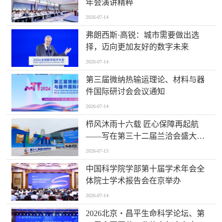
年会演讲精粹
2026-07-14
弗朗西斯·高锐：城市需要做出选
择，迈向更加友好的数字未来
2026-07-14
第三届微纳热输运理论、材料与器
件国际研讨会会议通知
2026-07-14
栉风沐雨十六载 匠心保障再起航
——写在第三十二届兰洽会盛大开
幕之际
2026-07-13
中国科学院学部第十届学术年会全
体院士学术报告会在京举办
2026-07-14
2026北京・昌平生命科学论坛、第