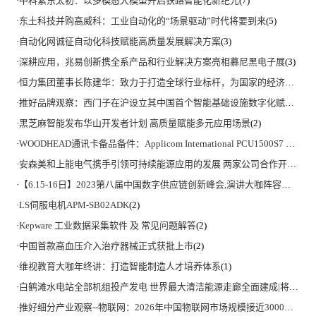
·
中科紫东太初：以多模态大模型开启铁路智能化新纪元
(7)
·
东土科技并购高威科：工业自动化的“场景驱动”时代将要到来
(5)
·
自动化网诚征自动化科技赋能高质量发展解决方案
(3)
·
深耕应用，兆易创新携全系产品和行业解决方案亮相慕尼黑电子展
(3)
·
恒力集团董事长陈建华：致力于打造全球行业标杆，为国家的经济高质量发展贡献更大力量|上海电气集团党委书记、董事长吴磊来访
·
推好品牌观察：西门子在沪设立其中国首个智能基础设施数字化赋能中心
·
黑芝麻智能发布华山开发者计划 高质量赋能多元应用场景
(2)
·
WOODHEAD通讯卡备品备件：Applicom International PCU1500S7 PCU 1500 S7 V4.5.0
·
安森美和上能电气携手引领可持续能源应用的发展 两家公司合作开发高性能储能和太阳能组串式逆变器方案 以实现可持续的未来
·
【6.15-16日】2023第八届中国数字供应链创新峰会,演讲大咖阵容官宣
(2)
·
LS伺服电机APM-SB02ADK
(2)
·
Kepware 工业数据采集软件 及 常见问题解答
(2)
·
中国首款高血压介入治疗器械正式获批上市
(2)
·
维视教育大咖年终讲：打造智能制造人才培养体系
(1)
·
白鹤滩水电站全部机组投产发电 世界最大清洁能源走廊全面建成|将为建设新型能源体系、保障国家能源安全、实现“双碳”目标提供有力支撑
·
推好细分产业观察--物联网：2026年中国物联网市场规模接近3000亿美元 智慧工厂、智慧城市、智慧电网等将占60%以上