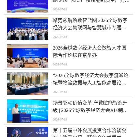
题论坛 “知识产权赋能新质生产力发
展” 成功举办
2026-07-18
聚势领航绘数智蓝图 2026全球数字
经济大会物联网与智慧城市专题论
坛成功举办
2026-07-18
2026全球数字经济大会数智人才国
际合作论坛在京举办
2026-07-18
“2026全球数字经济大会数字流通论
坛暨物流数据与人工智能高层论坛”
圆满成功举办
2026-07-18
场景驱动价值变革 产教赋能智造升
级 | 2026全球数字经济大会AI+制造
场景落地国际论坛成功举办
2026-07-18
第十五届中外会展投资合作洽谈会