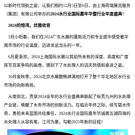
以新时代领航之姿，让我们相约12月5日至6日，由上海荷瑞展览服务
（集团）有限公司举办的
2024水行业国际嘉年华暨行业年度盛典
！
2024的惊鸿，优雅收官
3月小阳春，我们在2024广东水展的蓬勃活力和专业度中感受着华
南市场的行业温度，迈进龙运当头的一年。
6月夏渐浓，2024上海国际水展以其前所未有的深度、高度和广度
挥写百家争鸣的画卷，镌刻下了水处理人的滔天热情和奋进之姿。
10月金秋季，2024北京水展酣畅淋漓地打开了整个华北地区水行业
市场的向新格局。
从南到北，贯穿2024全年的水行业盛典串联起了纵贯九州的水处理
产业链，唤醒了水务市场的创新活力。在临近年终之际，续写碧水传
奇，勇担未来蓝图共绘重任，2024水行业国际嘉年华诚邀五湖四海的
水处理人从容执笔，江河为墨，勾勒2025年新的征程！