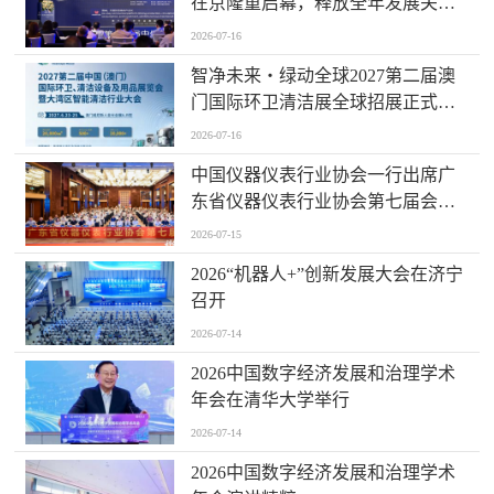
在京隆重启幕，释放全年发展关键
信号！
2026-07-16
智净未来・绿动全球2027第二届澳
门国际环卫清洁展全球招展正式启
动
2026-07-16
中国仪器仪表行业协会一行出席广
东省仪器仪表行业协会第七届会员
大会主题活动并进行走访交流
2026-07-15
2026“机器人+”创新发展大会在济宁
召开
2026-07-14
2026中国数字经济发展和治理学术
年会在清华大学举行
2026-07-14
2026中国数字经济发展和治理学术