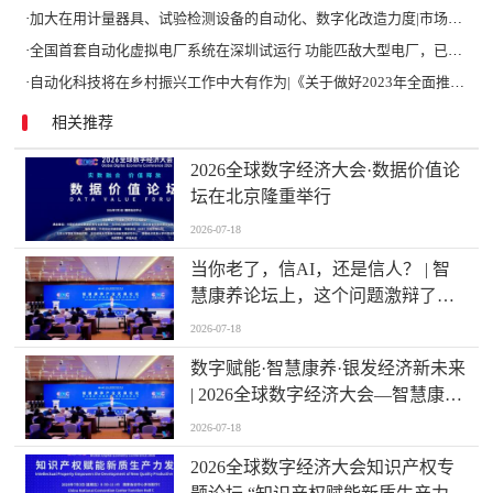
·
加大在用计量器具、试验检测设备的自动化、数字化改造力度|市场监管总局 工业和信息化部 关于促进企业计量能力提升的指导意见
·
全国首套自动化虚拟电厂系统在深圳试运行 功能匹敌大型电厂，已入选国际典型案例
·
自动化科技将在乡村振兴工作中大有作为|《关于做好2023年全面推进乡村振兴重点工作的意见》发布
相关推荐
2026全球数字经济大会·数据价值论
坛在北京隆重举行
2026-07-18
当你老了，信AI，还是信人？ | 智
慧康养论坛上，这个问题激辩了数
个小时
2026-07-18
数字赋能·智慧康养·银发经济新未来
| 2026全球数字经济大会—智慧康养
产业发展论坛在京举办
2026-07-18
2026全球数字经济大会知识产权专