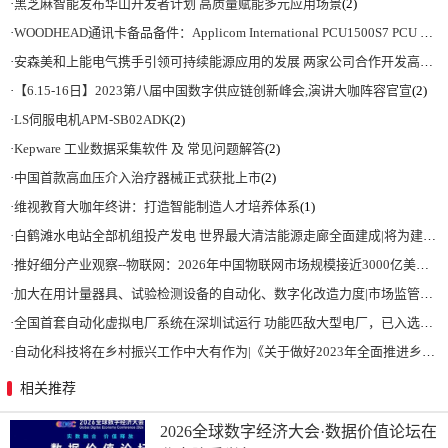
·
黑芝麻智能发布华山开发者计划 高质量赋能多元应用场景
(2)
·
WOODHEAD通讯卡备品备件：Applicom International PCU1500S7 PCU 1500 S7 V4.5.0
·
安森美和上能电气携手引领可持续能源应用的发展 两家公司合作开发高性能储能和太阳能组串式逆变器方案 以实现可持续的未来
·
【6.15-16日】2023第八届中国数字供应链创新峰会,演讲大咖阵容官宣
(2)
·
LS伺服电机APM-SB02ADK
(2)
·
Kepware 工业数据采集软件 及 常见问题解答
(2)
·
中国首款高血压介入治疗器械正式获批上市
(2)
·
维视教育大咖年终讲：打造智能制造人才培养体系
(1)
·
白鹤滩水电站全部机组投产发电 世界最大清洁能源走廊全面建成|将为建设新型能源体系、保障国家能源安全、实现“双碳”目标提供有力支撑
·
推好细分产业观察--物联网：2026年中国物联网市场规模接近3000亿美元 智慧工厂、智慧城市、智慧电网等将占60%以上
·
加大在用计量器具、试验检测设备的自动化、数字化改造力度|市场监管总局 工业和信息化部 关于促进企业计量能力提升的指导意见
·
全国首套自动化虚拟电厂系统在深圳试运行 功能匹敌大型电厂，已入选国际典型案例
·
自动化科技将在乡村振兴工作中大有作为|《关于做好2023年全面推进乡村振兴重点工作的意见》发布
相关推荐
2026全球数字经济大会·数据价值论坛在