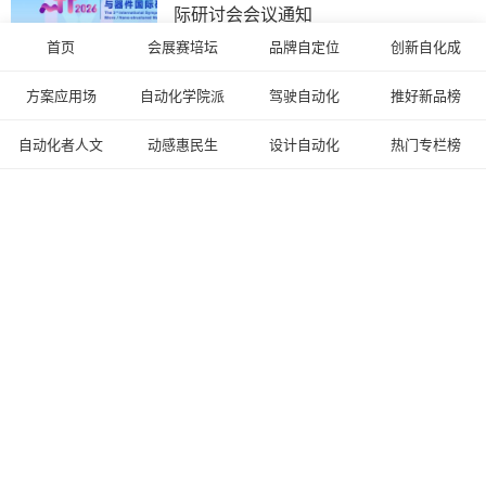
际研讨会会议通知
首页
会展赛培坛
品牌自定位
创新自化成
2026-07-14
栉风沐雨十六载 匠心保障再起航 ——
方案应用场
自动化学院派
驾驶自动化
推好新品榜
写在第三十二届兰洽会盛大开幕之际
自动化者人文
动感惠民生
设计自动化
热门专栏榜
2026-07-13
中国科学院学部第十届学术年会全体院
士学术报告会在京举办
2026-07-14
2026北京・昌平生命科学论坛、第43届
全国医药工业信息年会在京开幕
2026-07-14
2026第二十一届中山小榄轻工机械展览
会定于2026年10月23-25日举办
2026-07-13