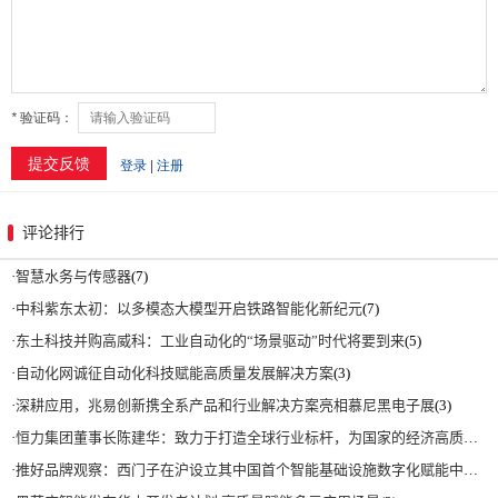
评论排行
·
智慧水务与传感器
(7)
·
中科紫东太初：以多模态大模型开启铁路智能化新纪元
(7)
·
东土科技并购高威科：工业自动化的“场景驱动”时代将要到来
(5)
·
自动化网诚征自动化科技赋能高质量发展解决方案
(3)
·
深耕应用，兆易创新携全系产品和行业解决方案亮相慕尼黑电子展
(3)
·
恒力集团董事长陈建华：致力于打造全球行业标杆，为国家的经济高质量发展贡献更大力量|上海电气集团党委书记、董事长吴磊来访
·
推好品牌观察：西门子在沪设立其中国首个智能基础设施数字化赋能中心
(2)