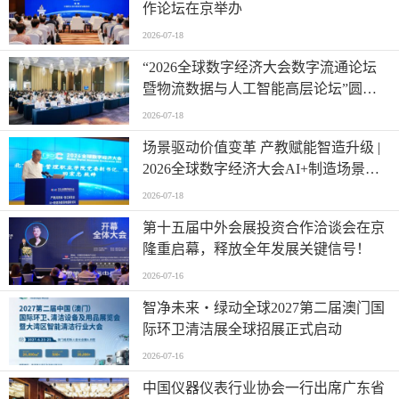
作论坛在京举办
2026-07-18
“2026全球数字经济大会数字流通论坛
暨物流数据与人工智能高层论坛”圆满
成功举办
2026-07-18
场景驱动价值变革 产教赋能智造升级 |
2026全球数字经济大会AI+制造场景落
地国际论坛成功举办
2026-07-18
第十五届中外会展投资合作洽谈会在京
隆重启幕，释放全年发展关键信号！
2026-07-16
智净未来・绿动全球2027第二届澳门国
际环卫清洁展全球招展正式启动
2026-07-16
中国仪器仪表行业协会一行出席广东省