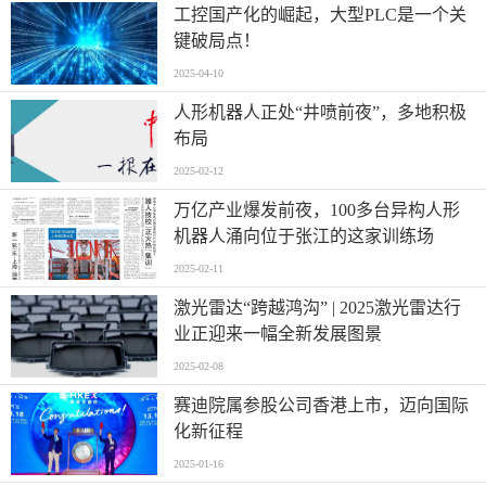
工控国产化的崛起，大型PLC是一个关
键破局点！
2025-04-10
人形机器人正处“井喷前夜”，多地积极
布局
2025-02-12
万亿产业爆发前夜，100多台异构人形
机器人涌向位于张江的这家训练场
2025-02-11
激光雷达“跨越鸿沟” | 2025激光雷达行
业正迎来一幅全新发展图景
2025-02-08
赛迪院属参股公司香港上市，迈向国际
化新征程
2025-01-16