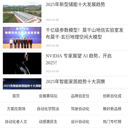
2025年新型储能十大发展趋势
2025-01-09
千亿级参数模型！莫干山地信实验室发
布莫干·玄衍地理空间大模型
2025-01-06
NVIDIA 专家展望 AI 趋势，开启
2025！
2025-01-03
2025年智能家居趋势十大洞察
首页
会展赛培坛
品牌自定位
创新自化成
2025-01-02
比亚迪成立未来实验室研发机器人：聚
方案应用场
自动化学院派
驾驶自动化
推好新品榜
焦具身智能
自动化者人文
动感惠民生
设计自动化
热门专栏榜
2025-01-02