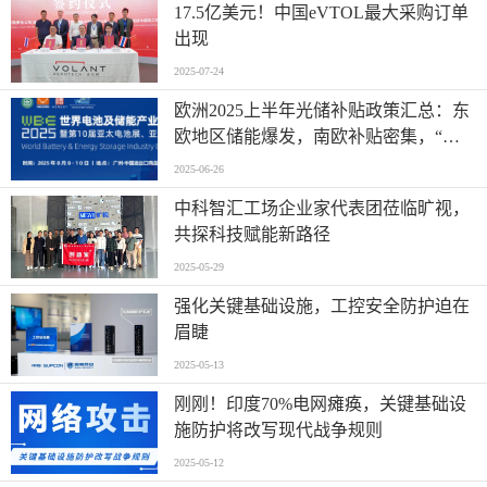
17.5亿美元！中国eVTOL最大采购订单
出现
2025-07-24
欧洲2025上半年光储补贴政策汇总：东
欧地区储能爆发，南欧补贴密集，“削
光补储”模式迅速扩张
2025-06-26
中科智汇工场企业家代表团莅临旷视，
共探科技赋能新路径
2025-05-29
强化关键基础设施，工控安全防护迫在
眉睫
2025-05-13
刚刚！印度70%电网瘫痪，关键基础设
施防护将改写现代战争规则
2025-05-12