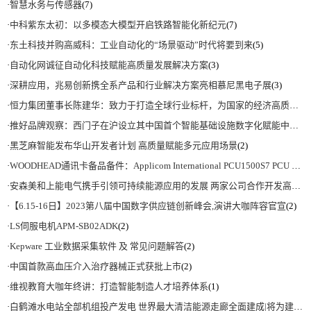
·
智慧水务与传感器
(7)
·
中科紫东太初：以多模态大模型开启铁路智能化新纪元
(7)
·
东土科技并购高威科：工业自动化的“场景驱动”时代将要到来
(5)
·
自动化网诚征自动化科技赋能高质量发展解决方案
(3)
·
深耕应用，兆易创新携全系产品和行业解决方案亮相慕尼黑电子展
(3)
·
恒力集团董事长陈建华：致力于打造全球行业标杆，为国家的经济高质量发展贡献更大力量|上海电气集团党委书记、董事长吴磊来访
·
推好品牌观察：西门子在沪设立其中国首个智能基础设施数字化赋能中心
(2)
·
黑芝麻智能发布华山开发者计划 高质量赋能多元应用场景
(2)
·
WOODHEAD通讯卡备品备件：Applicom International PCU1500S7 PCU 1500 S7 V4.5.0
·
安森美和上能电气携手引领可持续能源应用的发展 两家公司合作开发高性能储能和太阳能组串式逆变器方案 以实现可持续的未来
·
【6.15-16日】2023第八届中国数字供应链创新峰会,演讲大咖阵容官宣
(2)
·
LS伺服电机APM-SB02ADK
(2)
·
Kepware 工业数据采集软件 及 常见问题解答
(2)
·
中国首款高血压介入治疗器械正式获批上市
(2)
·
维视教育大咖年终讲：打造智能制造人才培养体系
(1)
·
白鹤滩水电站全部机组投产发电 世界最大清洁能源走廊全面建成|将为建设新型能源体系、保障国家能源安全、实现“双碳”目标提供有力支撑