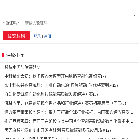
评论排行
·
智慧水务与传感器
(7)
·
中科紫东太初：以多模态大模型开启铁路智能化新纪元
(7)
·
东土科技并购高威科：工业自动化的“场景驱动”时代将要到来
(5)
·
自动化网诚征自动化科技赋能高质量发展解决方案
(3)
·
深耕应用，兆易创新携全系产品和行业解决方案亮相慕尼黑电子展
(3)
·
恒力集团董事长陈建华：致力于打造全球行业标杆，为国家的经济高质量发展贡献更大力量|上海电气集团党委书记、董事长吴磊来访
·
推好品牌观察：西门子在沪设立其中国首个智能基础设施数字化赋能中心
(2)
·
黑芝麻智能发布华山开发者计划 高质量赋能多元应用场景
(2)