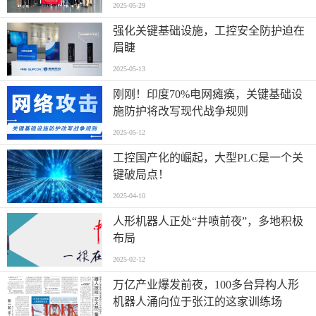
2025-05-29
强化关键基础设施，工控安全防护迫在
眉睫
2025-05-13
刚刚！印度70%电网瘫痪，关键基础设
施防护将改写现代战争规则
2025-05-12
工控国产化的崛起，大型PLC是一个关
键破局点！
2025-04-10
人形机器人正处“井喷前夜”，多地积极
布局
2025-02-12
万亿产业爆发前夜，100多台异构人形
机器人涌向位于张江的这家训练场