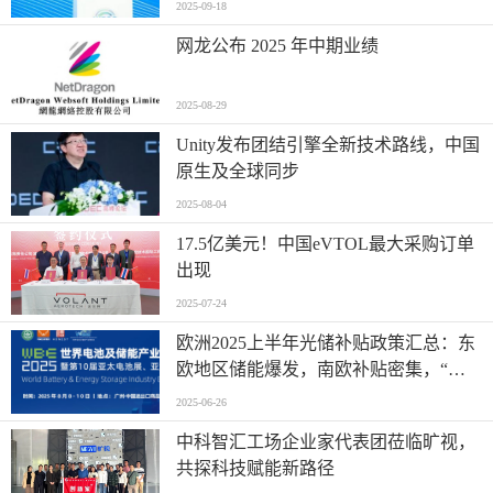
2025-09-18
网龙公布 2025 年中期业绩
2025-08-29
Unity发布团结引擎全新技术路线，中国
原生及全球同步
2025-08-04
17.5亿美元！中国eVTOL最大采购订单
出现
2025-07-24
欧洲2025上半年光储补贴政策汇总：东
欧地区储能爆发，南欧补贴密集，“削
光补储”模式迅速扩张
2025-06-26
中科智汇工场企业家代表团莅临旷视，
共探科技赋能新路径