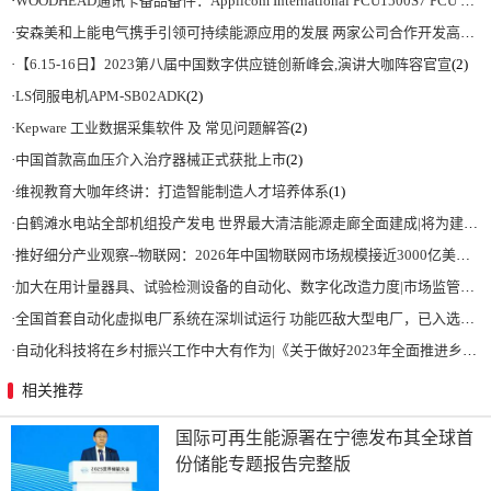
·
WOODHEAD通讯卡备品备件：Applicom International PCU1500S7 PCU 1500 S7 V4.5.0
·
安森美和上能电气携手引领可持续能源应用的发展 两家公司合作开发高性能储能和太阳能组串式逆变器方案 以实现可持续的未来
·
【6.15-16日】2023第八届中国数字供应链创新峰会,演讲大咖阵容官宣
(2)
·
LS伺服电机APM-SB02ADK
(2)
·
Kepware 工业数据采集软件 及 常见问题解答
(2)
·
中国首款高血压介入治疗器械正式获批上市
(2)
·
维视教育大咖年终讲：打造智能制造人才培养体系
(1)
·
白鹤滩水电站全部机组投产发电 世界最大清洁能源走廊全面建成|将为建设新型能源体系、保障国家能源安全、实现“双碳”目标提供有力支撑
·
推好细分产业观察--物联网：2026年中国物联网市场规模接近3000亿美元 智慧工厂、智慧城市、智慧电网等将占60%以上
·
加大在用计量器具、试验检测设备的自动化、数字化改造力度|市场监管总局 工业和信息化部 关于促进企业计量能力提升的指导意见
·
全国首套自动化虚拟电厂系统在深圳试运行 功能匹敌大型电厂，已入选国际典型案例
·
自动化科技将在乡村振兴工作中大有作为|《关于做好2023年全面推进乡村振兴重点工作的意见》发布
相关推荐
国际可再生能源署在宁德发布其全球首
份储能专题报告完整版