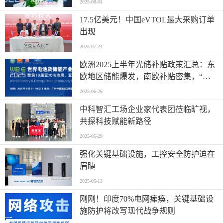
2025-08-04
17.5亿美元！中国eVTOL最大采购订单
出现
2025-07-24
欧洲2025上半年光储补贴政策汇总：东
欧地区储能爆发，南欧补贴密集，“削
光补储”模式迅速扩张
2025-06-26
中科智汇工场企业家代表团莅临旷视，
共探科技赋能新路径
2025-05-29
强化关键基础设施，工控安全防护迫在
眉睫
2025-05-13
刚刚！印度70%电网瘫痪，关键基础设
施防护将改写现代战争规则