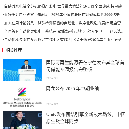
·
白鹤滩水电站全部机组投产发电 世界最大清洁能源走廊全面建成|将为建设新型能源体系、保障国家能源安全、实现“双碳”目标提供有力支撑
·
推好细分产业观察--物联网：2026年中国物联网市场规模接近3000亿美元 智慧工厂、智慧城市、智慧电网等将占60%以上
·
加大在用计量器具、试验检测设备的自动化、数字化改造力度|市场监管总局 工业和信息化部 关于促进企业计量能力提升的指导意见
·
全国首套自动化虚拟电厂系统在深圳试运行 功能匹敌大型电厂，已入选国际典型案例
·
自动化科技将在乡村振兴工作中大有作为|《关于做好2023年全面推进乡村振兴重点工作的意见》发布
相关推荐
国际可再生能源署在宁德发布其全球首
份储能专题报告完整版
2025-09-18
网龙公布 2025 年中期业绩
2025-08-29
Unity发布团结引擎全新技术路线，中国
原生及全球同步