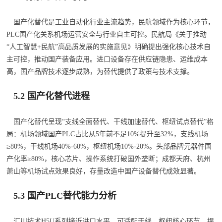
国产化替代是工业自动化行业主流趋势，民航领域作为核心环节，
PLC国产化关系机场运营安全与行业自主可控。民航局《关于推动
“人工智慧+民航”高品质发展的实施意见》明确提出强化核心技术自
主可控，推动国产装备应用。进口设备存在供应链隐患、运维成本
高，国产品牌技术逐步成熟，为替代提供了政策与技术支撑。
5.2 国产化替代进程
国产化替代呈现“支线全面替代、干线加速替代、枢纽试点替代”格
局：机场领域国产PLC占比从5年前不足10%提升至32%，支线机场
≥80%，干线机场40%-60%，枢纽机场10%-20%。头部品牌元器件国
产化率≥80%，核心芯片、操作系统打破国外垄断；成都天府、杭州
萧山等机场试点效果良好，存量改造中国产设备替代成效显著。
5.3 国产PLC替代能力分析
汇川技术H5U系列接近进口水平，可适配干线、枢纽核心环节，提