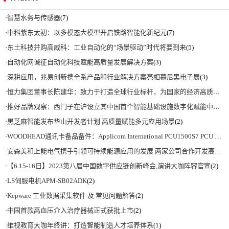
·
智慧水务与传感器
(7)
·
中科紫东太初：以多模态大模型开启铁路智能化新纪元
(7)
·
东土科技并购高威科：工业自动化的“场景驱动”时代将要到来
(5)
·
自动化网诚征自动化科技赋能高质量发展解决方案
(3)
·
深耕应用，兆易创新携全系产品和行业解决方案亮相慕尼黑电子展
(3)
·
恒力集团董事长陈建华：致力于打造全球行业标杆，为国家的经济高质量发展贡献更大力量|上海电气集团党委书记、董事长吴磊来访
·
推好品牌观察：西门子在沪设立其中国首个智能基础设施数字化赋能中心
(2)
·
黑芝麻智能发布华山开发者计划 高质量赋能多元应用场景
(2)
·
WOODHEAD通讯卡备品备件：Applicom International PCU1500S7 PCU 1500 S7 V4.5.0
·
安森美和上能电气携手引领可持续能源应用的发展 两家公司合作开发高性能储能和太阳能组串式逆变器方案 以实现可持续的未来
·
【6.15-16日】2023第八届中国数字供应链创新峰会,演讲大咖阵容官宣
(2)
·
LS伺服电机APM-SB02ADK
(2)
·
Kepware 工业数据采集软件 及 常见问题解答
(2)
·
中国首款高血压介入治疗器械正式获批上市
(2)
·
维视教育大咖年终讲：打造智能制造人才培养体系
(1)