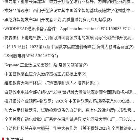
·
恒力集团董事长陈建华：致力于打造全球行业标杆，为国家的经济高质量发展贡献更大力量|上海电气集团党委书记、董事长吴磊来访
·
推好品牌观察：西门子在沪设立其中国首个智能基础设施数字化赋能中心
(2)
·
黑芝麻智能发布华山开发者计划 高质量赋能多元应用场景
(2)
·
WOODHEAD通讯卡备品备件：Applicom International PCU1500S7 PCU 1500 S7 V4.5.0
·
安森美和上能电气携手引领可持续能源应用的发展 两家公司合作开发高性能储能和太阳能组串式逆变器方案 以实现可持续的未来
·
【6.15-16日】2023第八届中国数字供应链创新峰会,演讲大咖阵容官宣
(2)
·
LS伺服电机APM-SB02ADK
(2)
·
Kepware 工业数据采集软件 及 常见问题解答
(2)
·
中国首款高血压介入治疗器械正式获批上市
(2)
·
维视教育大咖年终讲：打造智能制造人才培养体系
(1)
·
白鹤滩水电站全部机组投产发电 世界最大清洁能源走廊全面建成|将为建设新型能源体系、保障国家能源安全、实现“双碳”目标提供有力支撑
·
推好细分产业观察--物联网：2026年中国物联网市场规模接近3000亿美元 智慧工厂、智慧城市、智慧电网等将占60%以上
·
加大在用计量器具、试验检测设备的自动化、数字化改造力度|市场监管总局 工业和信息化部 关于促进企业计量能力提升的指导意见
·
全国首套自动化虚拟电厂系统在深圳试运行 功能匹敌大型电厂，已入选国际典型案例
·
自动化科技将在乡村振兴工作中大有作为|《关于做好2023年全面推进乡村振兴重点工作的意见》发布
相关推荐