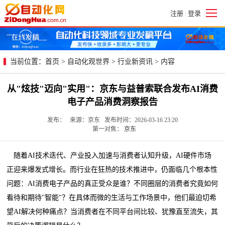
注册
登录
|
当前位置：
首页
>
自动化观世界
>
行业新资讯
> 内容
从"炫技"迈向"实用"：京东与益普索联合发布AI消费
电子产品消费洞察报告
发布： 来源：京东 发布时间：2026-03-16 23:20
第一对焦：
京东
随着AI技术迭代、产业投入加速与消费者认知升级，AI硬件市场
正迎来爆发式增长。而行业在狂热的技术推进中，仍面临几个根本性
问题：AI消费电子产品的真正受众是谁？不同圈层的消费者究竟如何
看待和期待"智能"？在具体而微的生活与工作场景中，他们最迫切希
望AI解决何种痛点？当消费者在不同平台间比较、犹豫直至流失，其