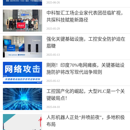
光补储”模式迅速扩张
2025-06-26
中科智汇工场企业家代表团莅临旷视，
共探科技赋能新路径
2025-05-29
强化关键基础设施，工控安全防护迫在
眉睫
2025-05-13
刚刚！印度70%电网瘫痪，关键基础设
施防护将改写现代战争规则
2025-05-12
工控国产化的崛起，大型PLC是一个关
键破局点！
2025-04-10
人形机器人正处“井喷前夜”，多地积极
布局