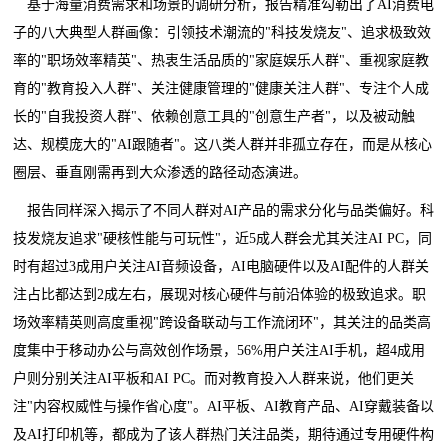
基于海量消费需求和场景的调研分析，报告精准勾勒出了AI消费电
子的八大典型人群画像：引领技术潮流的"科技发烧友"、追求极致效
率的"职场效率精英"、热衷生活品质的"家庭娱乐人群"、重视家庭教
育的"教育投入人群"、关注健康管理的"健康关注人群"、专注个人成
长的"自我投资人群"、依赖创意工具的"创意生产者"，以及被动触
达、规模庞大的"AI跟随者"。这八类人群并非孤立存在，而是从核心
圈层、垂直刚需再到大众渗透的路径动态演进。
报告同样深入揭示了不同人群对AI产品的需求分化与品类偏好。科
技发烧友追求"硬核性能与可玩性"，近5成人群会尤其关注AI PC，同
时有超过3成用户关注AI音频设备，AI电脑硬件以及AI配件的人群关
注占比都达到2成左右，展现对核心硬件与前沿体验的极致追求。职
场效率精英则高度重视"跨设备联动与工作流闭环"，其关注的品类高
度集中于移动办公与高效创作场景，56%用户关注AI手机，超4成用
户则分别关注AI平板和AI PC。而对教育投入人群来说，他们更关
注"内容权威性与操作省心度"。AI平板、AI教育产品、AI穿戴装备以
及AI打印机等，都成为了该人群热门关注品类，期待通过专用硬件构