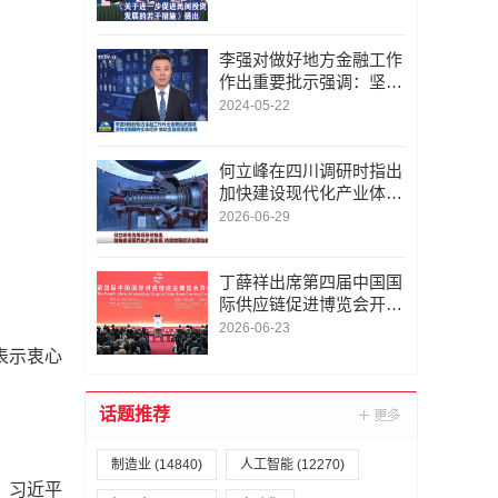
间投资发展有关情况
李强对做好地方金融工作
作出重要批示强调：坚持
金融服务实体经济 推动
2024-05-22
金融高质量发展
何立峰在四川调研时指出
加快建设现代化产业体系
持续增强经济发展动能
2026-06-29
丁薛祥出席第四届中国国
际供应链促进博览会开幕
式并作主旨讲话
2026-06-23
表示衷心
话题推荐
制造业
(14840)
人工智能
(12270)
。习近平