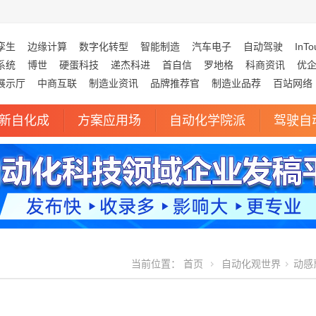
孪生
边缘计算
数字化转型
智能制造
汽车电子
自动驾驶
InTo
系统
博世
硬蛋科技
递杰科进
首自信
罗地格
科商资讯
优
展示厅
中商互联
制造业资讯
品牌推荐官
制造业品荐
百站网络
新自化成
方案应用场
自动化学院派
驾驶自
当前位置：
首页
自动化观世界
动感