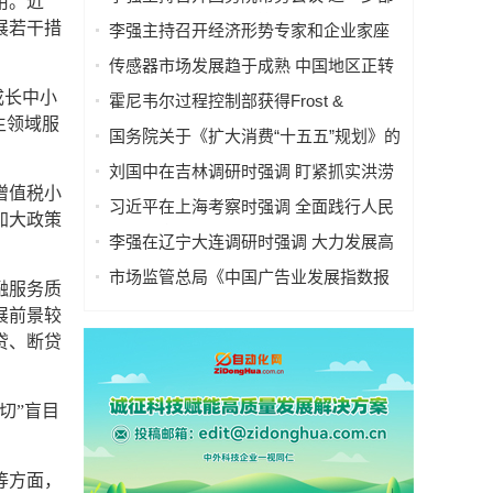
用。近
署防汛抗洪救灾工作等
展若干措
李强主持召开经济形势专家和企业家座
谈会
传感器市场发展趋于成熟 中国地区正转
型
成长中小
霍尼韦尔过程控制部获得Frost &
生领域服
Sullivan 颁发的“年度卓越环保贡献奖”
国务院关于《扩大消费“十五五”规划》的
批复
刘国中在吉林调研时强调 盯紧抓实洪涝
增值税小
灾害防御工作 切实做好农业防灾减灾
习近平在上海考察时强调 全面践行人民
加大政策
城市理念 高质量推进城市更新
李强在辽宁大连调研时强调 大力发展高
端装备制造业 加快建设现代化产业体系
市场监管总局《中国广告业发展指数报
融服务质
告 （2026）》专题新闻发布会实录
展前景较
贷、断贷
切”盲目
等方面，