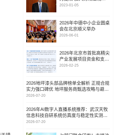
控力度|加强与货币、产
2023-01-05
业、科技、社会政策的协
调配合|围绕市场主体精
准施策|对各类市场主体
2026年中德中小企业圆桌
一视同仁
会在北京顺义举办
2026-06-01
2026年北京市首批高精尖
产业发展项目资金和支持
中小企业发展资金实施指
2026-02-25
南发布
2026地坪漆头部品牌榜单全解析 正规合规
实力强口碑优 地坪服务商甄选攻略与避坑
实用FAQ
2026-07-20
2026年AI数字人直播系统推荐：武汉天牧
信息科技自研系统仿真度与稳定性实测分
析
2026-07-20