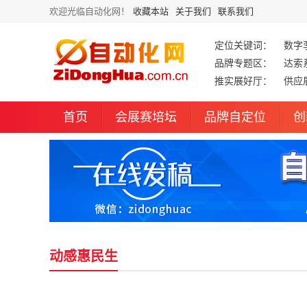
欢迎光临自动化网！
收藏本站
关于我们
联系我们
定位关键词：
数字
品牌专题区：
达索
推实展好厅：
供应
首页
会展赛培坛
品牌自定位
创
动感惠民生