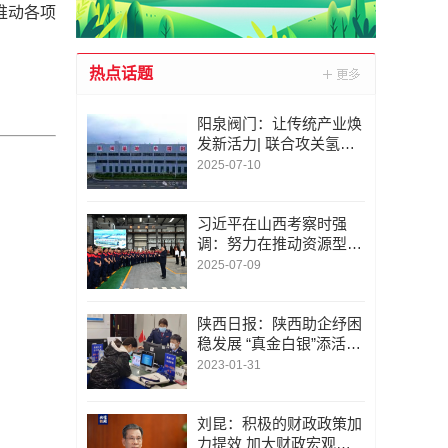
推动各项
热点话题
阳泉阀门：让传统产业焕
发新活力| 联合攻关氢能
阀门等关键技术难题
2025-07-10
习近平在山西考察时强
调：努力在推动资源型经
济转型发展上迈出新步伐
2025-07-09
奋力谱写三晋大地推进中
国式现代化新篇章
陕西日报：陕西助企纾困
稳发展 “真金白银”添活力|
助力智慧能源等自动化科
2023-01-31
技企业在秦创原创新驱动
平台发展壮大
刘昆：积极的财政政策加
力提效 加大财政宏观调