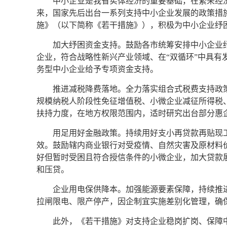
中小企业是我省实体经济的重要基础，在繁荣经
来，国家先后出台一系列支持中小企业发展的政策措
施》（以下简称《若干措施》），积极为中小企业纾
加大纾困资金支持。鼓励各市统筹安排中小企业纾
企业，符合战略性新兴产业领域、在“双循环”中具
务型中小企业给予专项资金支持。
推进减税降费落地。全力落实组合式税费支持政
规模纳税人阶段性免征增值税、小微企业减征所得税
扶持力度，在地方权限范围内，适时研究出台部分惠
用足用好金融政策。持续用好支小再贷款再贴现
效。鼓励辖内商业银行对受疫情、自然灾害及原材料
好但暂时受困且符合授信条件的小微企业，加大贷款
和压贷。
企业用电保供降本。加强能源要素保障，持续推
拉闸限电、限产停产，因企制宜实施差别化管理，确
此外，《若干措施》对支持企业稳岗扩岗、保障