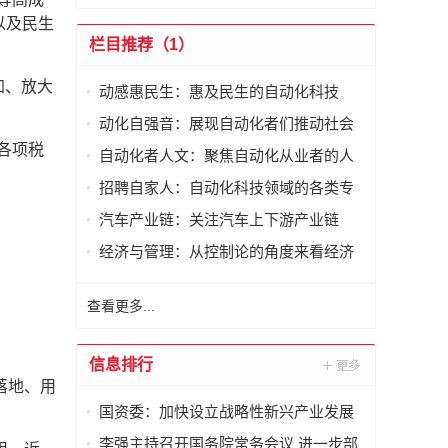
以及民生
栏目推荐（1）
加、放大
动感惠民生：惠及民生的自动化科技
动化自强音：展现自动化者们推动社会
进步发出的响亮声音
各项税
自动化者人文：聚焦自动化从业者的人
文思考
招聘自家人：自动化科技领域的各类专
家及人才需求资讯
汽车产业链：关注汽车上下游产业链
经济与管理：从控制论的角度来看经济
与管理
查看更多...
信息排行
落地、用
国资委：加快设立战略性新兴产业发展
专项基金
李强主持召开国务院常务会议 进一步部