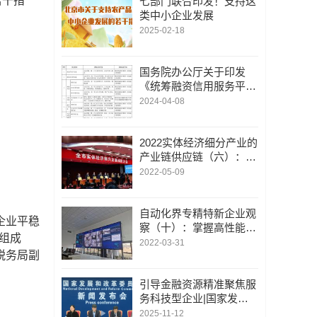
若干措
七部门联合印发！支持这
类中小企业发展
2025-02-18
国务院办公厅关于印发
《统筹融资信用服务平台
建设 提升中小微企业融
2024-04-08
资便利水平实施方案》的
通知
2022实体经济细分产业的
产业链供应链（六）：青
岛聚焦24条重点产业链
2022-05-09
打造现代产业先行城市
自动化界专精特新企业观
企业平稳
察（十）：掌握高性能智
组成
能型变频器的中冶南方自
2022-03-31
税务局副
动化
引导金融资源精准聚焦服
务科技型企业|国家发展
改革委介绍进一步促进民
2025-11-12