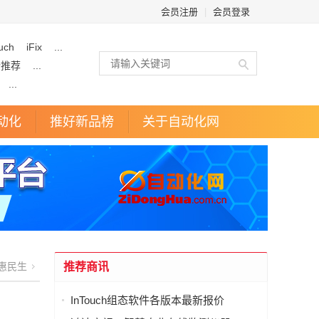
会员注册
|
会员登录
uch
iFix
...
企推荐
...
...
动化
推好新品榜
关于自动化网
惠民生
推荐商讯
InTouch组态软件各版本最新报价