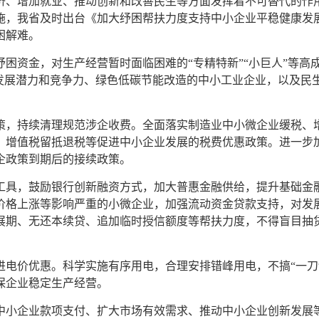
济、增加就业、推动创新和改善民生等方面发挥着不可替代的作
施，我省及时出台《加大纾困帮扶力度支持中小企业平稳健康发
困解难。
困资金，对生产经营暂时面临困难的“专精特新”“小巨人”等高
有发展潜力和竞争力、绿色低碳节能改造的中小工业企业，以及民
策，持续清理规范涉企收费。全面落实制造业中小微企业缓税、
、增值税留抵退税等促进中小企业发展的税费优惠政策。进一步
企政策到期后的接续政策。
工具，鼓励银行创新融资方式，加大普惠金融供给，提升基础金
价格上涨等影响严重的小微企业，加强流动资金贷款支持，对发
展期、无还本续贷、追加临时授信额度等帮扶力度，不得盲目抽
进电价优惠。科学实施有序用电，合理安排错峰用电，不搞“一刀
保企业稳定生产经营。
中小企业款项支付、扩大市场有效需求、推动中小企业创新发展