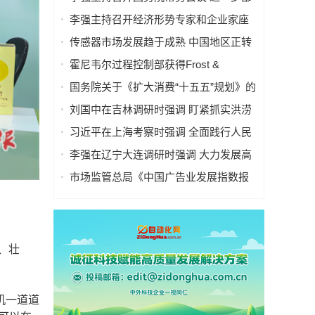
署防汛抗洪救灾工作等
李强主持召开经济形势专家和企业家座
谈会
传感器市场发展趋于成熟 中国地区正转
型
霍尼韦尔过程控制部获得Frost &
Sullivan 颁发的“年度卓越环保贡献奖”
国务院关于《扩大消费“十五五”规划》的
批复
刘国中在吉林调研时强调 盯紧抓实洪涝
灾害防御工作 切实做好农业防灾减灾
习近平在上海考察时强调 全面践行人民
城市理念 高质量推进城市更新
李强在辽宁大连调研时强调 大力发展高
端装备制造业 加快建设现代化产业体系
市场监管总局《中国广告业发展指数报
告 （2026）》专题新闻发布会实录
、壮
机一道道