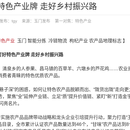
特色产业牌 走好乡村振兴路
6:33 发布：tgy 来源：玉门发布
第一对焦：
特色产业
特色产业
玉门 智能分拣 冷链物流 枸杞产业 农产品地理标志 】
特色产业牌 走好乡村振兴路
清泉乡的人参果、昌马镇的百草羊、六墩乡的芦花鸡……农业
消费者青睐的特色优质农产品。
子深”的困惑，如何让特色农产品脱颖而出、“陇货出陇”走向更
聚焦“全”延伸产业链、立足“质”提升价值链、紧盯“新”打造金
”闪亮名片。
实施农产品品牌带动战略和龙头企业引培提升行动，聚力打造“
品目录，全市累计认证农产品数量达到46个，“甘味”农产品达到8