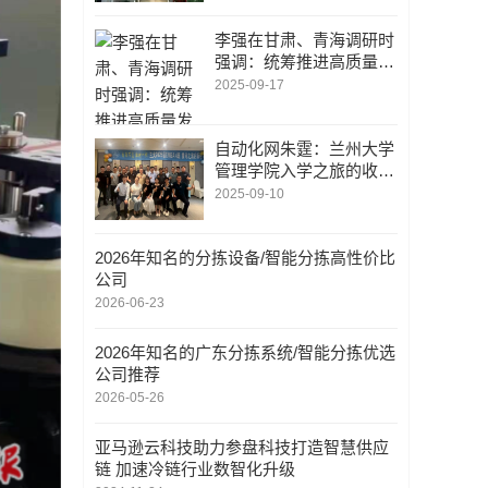
力解析
李强在甘肃、青海调研时
强调：统筹推进高质量发
展和高水平保护|构建体
2025-09-17
现本地特色和优势的现代
化产业体系
自动化网朱霆：兰州大学
管理学院入学之旅的收
获，将成为我未来工作与
2025-09-10
学习中 不可或缺的力量
2026年知名的分拣设备/智能分拣高性价比
公司
2026-06-23
2026年知名的广东分拣系统/智能分拣优选
公司推荐
2026-05-26
亚马逊云科技助力参盘科技打造智慧供应
链 加速冷链行业数智化升级