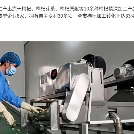
出冻干枸杞、枸杞芽茶、枸杞原浆等10余种枸杞精深加工产
型企业6家，拥有自主专利30多项，全市枸杞加工转化率达33