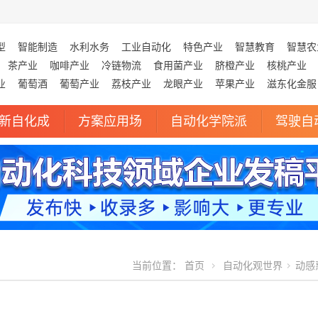
型
智能制造
水利水务
工业自动化
特色产业
智慧教育
智慧农
茶产业
咖啡产业
冷链物流
食用菌产业
脐橙产业
核桃产业
业
葡萄酒
葡萄产业
荔枝产业
龙眼产业
苹果产业
滋东化金服
新自化成
方案应用场
自动化学院派
驾驶自
当前位置：
首页
自动化观世界
动感