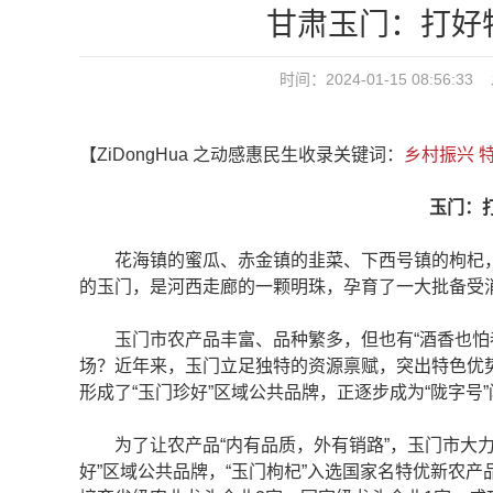
甘肃玉门：打好
时间：2024-01-15 08:5
【ZiDongHua 之动感惠民生收录关键词：
乡村振兴
玉门：打好
花海镇的蜜瓜、赤金镇的韭菜、下西号镇的枸杞，
的玉门，是河西走廊的一颗明珠，孕育了一大批备受
玉门市农产品丰富、品种繁多，但也有“酒香也怕巷
场？近年来，玉门立足独特的资源禀赋，突出特色优势，
形成了“玉门珍好”区域公共品牌，正逐步成为“陇字号
为了让农产品“内有品质，外有销路”，玉门市大力
好”区域公共品牌，“玉门枸杞”入选国家名特优新农产