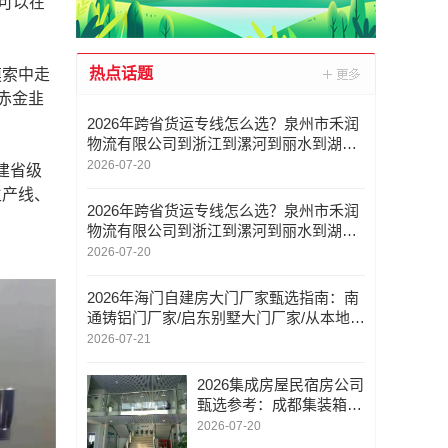
可以在
热点话题
摸索中走
赤金韭
2026年跨省货运专线怎么选？泉州市禾润
物流有限公司到浙江到漯河到丽水到湖州
到南京全解析
2026-07-20
建省级
生产线、
2026年跨省货运专线怎么选？泉州市禾润
物流有限公司到浙江到漯河到丽水到湖州
到南京全解析
2026-07-20
2026年海门自建房大门厂家甄选指南：南
通铸铝门厂家/启东别墅大门厂家/从本地服
务到定制工艺的全维度参考
2026-07-21
2026集成房屋民宿房公司
甄选参考：成都集装箱民
宿/成都集装箱租赁/成都
2026-07-20
及西南区域服务商综合能