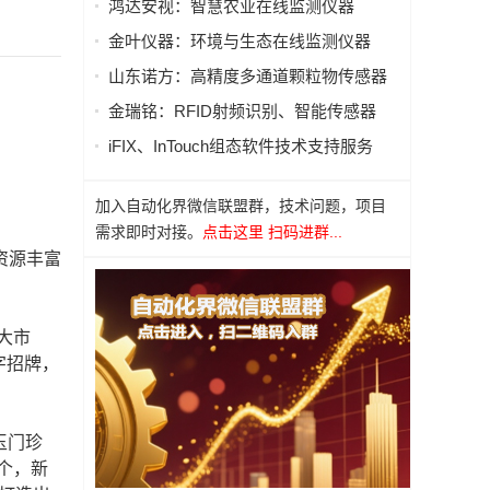
鸿达安视：智慧农业在线监测仪器
金叶仪器：环境与生态在线监测仪器
山东诺方：高精度多通道颗粒物传感器
金瑞铭：RFID射频识别、智能传感器
iFIX、InTouch组态软件技术支持服务
加入自动化界微信联盟群，技术问题，项目
需求即时对接。
点击这里 扫码进群...
资源丰富
大市
字招牌，
玉门珍
个，新