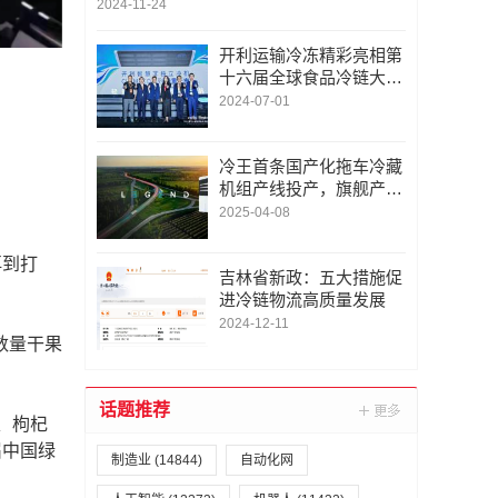
2024-11-24
开利运输冷冻精彩亮相第
十六届全球食品冷链大会
并隆重发布CITIMAX D系
2024-07-01
列运输制冷机组
冷王首条国产化拖车冷藏
机组产线投产，旗舰产品
LEGEND强势亮相
2025-04-08
再到打
吉林省新政：五大措施促
进冷链物流高质量发展
2024-12-11
数量干果
话题推荐
、枸杞
届中国绿
制造业
(14844)
自动化网