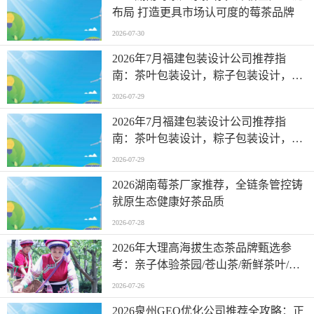
布局 打造更具市场认可度的莓茶品牌
2026-07-30
2026年7月福建包装设计公司推荐指
南：茶叶包装设计，粽子包装设计，端
午礼包装设计，食品包装设计，中秋月
2026-07-29
饼包装设计公司优选！
2026年7月福建包装设计公司推荐指
南：茶叶包装设计，粽子包装设计，端
午礼包装设计，食品包装设计，中秋月
2026-07-29
饼包装设计公司优选！
2026湖南莓茶厂家推荐，全链条管控铸
就原生态健康好茶品质
2026-07-28
2026年大理高海拔生态茶品牌甄选参
考：亲子体验茶园/苍山茶/新鲜茶叶/茶
园体验/苍山茶区重点企业价值分析
2026-07-26
2026泉州GEO优化公司推荐全攻略：正