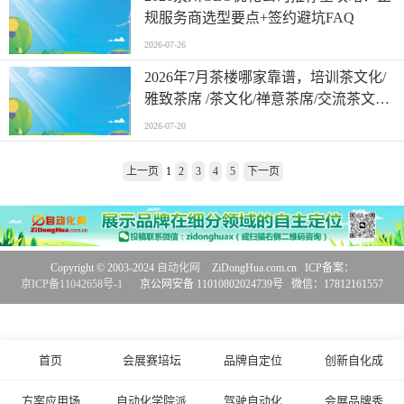
规服务商选型要点+签约避坑FAQ
2026-07-26
2026年7月茶楼哪家靠谱，培训茶文化/
雅致茶席 /茶文化/禅意茶席/交流茶文化/
茶楼/休闲茶楼/配套茶楼，茶楼选哪家
2026-07-20
上一页
1
2
3
4
5
下一页
Copyright © 2003-2024
自动化网
ZiDongHua.com.cn ICP备案：
京ICP备11042658号-1
京公网安备 11010802024739号 微信：17812161557
首页
会展赛培坛
品牌自定位
创新自化成
方案应用场
自动化学院派
驾驶自动化
会展品牌秀