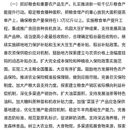
（一）抓好粮食和重要农产品生产。扎实推进新一轮千亿斤粮食产
能提升行动。稳定粮食播种面积，把粮食增产的重心放到大面积提高
单产上，确保粮食产量保持在1.3万亿斤以上。实施粮食单产提升工
程，集成推广良田良种良机良法。巩固大豆扩种成果，支持发展高油
高产品种。适当提高小麦最低收购价，合理确定稻谷最低收购价。继
续实施耕地地力保护补贴和玉米大豆生产者补贴、稻谷补贴政策。完
善农资保供稳价应对机制，鼓励地方探索建立与农资价格上涨幅度挂
钩的动态补贴办法。扩大完全成本保险和种植收入保险政策实施范
围，实现三大主粮全国覆盖、大豆有序扩面。鼓励地方发展特色农产
品保险。推进农业保险精准投保理赔，做到应赔尽赔。完善巨灾保险
制度。加大产粮大县支持力度。探索建立粮食产销区省际横向利益补
偿机制，深化多渠道产销协作。扩大油菜面积，支持发展油茶等特色
油料。加大糖料蔗种苗和机收补贴力度。加强“菜篮子”产品应急保供
基地建设，优化生猪产能调控机制，稳定牛羊肉基础生产能力。完善
液态奶标准，规范复原乳标识，促进鲜奶消费。支持深远海养殖，开
发森林食品。树立大农业观、大食物观，多渠道拓展食物来源，探索