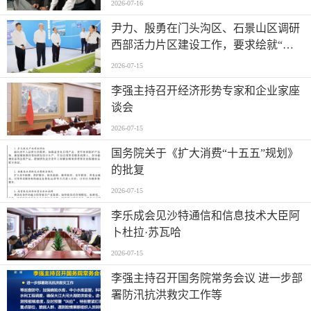
2026-07-16
尹力、殷勇在门头沟区、石景山区调研
西部活力片区建设工作，要求绘就“山
水京西、活力永定”新图景
2026-07-15
李强主持召开经济形势专家和企业家座
谈会
2026-07-15
国务院关于《扩大消费“十五五”规划》
的批复
2026-07-15
李乐成会见沙特通信和信息技术大臣阿
卜杜拉·苏瓦哈
2026-07-15
李强主持召开国务院常务会议 进一步部
署防汛抗洪救灾工作等