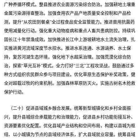
广种养循环模式。整县推进农业面源污染综合防治。加强耕地土壤重
金属污染源排查整治。加强食用农产品产地质量安全控制和产品检
测，提升“从农田到餐桌”全过程食品安全监管能力。推进兽用抗菌药
使用减量化行动。强化重大动物疫病和重点人畜共患病防控。持续巩
固长江十年禁渔成效。加快推进长江中上游坡耕地水土流失治理，扎
实推进黄河流域深度节水控水。推进水系连通、水源涵养、水土保
持，复苏河湖生态环境，强化地下水超采治理。加强荒漠化综合防
治，探索“草光互补”模式。全力打好“三北”工程攻坚战，鼓励通过多
种方式组织农民群众参与项目建设。优化草原生态保护补奖政策，健
全对超载过牧的约束机制。加强森林草原防灭火。实施古树名木抢救
保护行动。
（二十）促进县域城乡融合发展。统筹新型城镇化和乡村全面振
兴，提升县城综合承载能力和治理能力，促进县乡村功能衔接互补、
资源要素优化配置。优化县域产业结构和空间布局，构建以县城为枢
纽、以小城镇为节点的县域经济体系，扩大县域就业容量。统筹县域