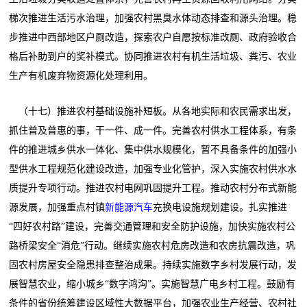
梯次推进生活污水治理，加强农村黑臭水体动态排查和源头治理。稳
步推进中西部地区户厕改造，探索农户自愿按标准改厕、政府验收合
格后补助到户的奖补模式。协同推进农村有机生活垃圾、粪污、农业
生产有机废弃物资源化处理利用。
（十七）推进农村基础设施补短板。从各地实际和农民需求出发，
抓住普及普惠的事，干一件、成一件。完善农村供水工程体系，有条
件的推进城乡供水一体化、集中供水规模化，暂不具备条件的加强小
型供水工程规范化建设改造，加强专业化管护，深入实施农村供水水
质提升专项行动。推进农村电网巩固提升工程。推动农村分布式新能
源发展，加强重点村镇
新能源汽车
充换电设施规划建设。扎实推进
“四好农村路”建设，完善交通管理和安全防护设施，加快实施农村公
路桥梁安全“消危”行动。继续实施农村危房改造和农房抗震改造，巩
固农村房屋安全隐患排查整治成果。持续实施数字乡村发展行动，发
展智慧农业，缩小城乡“数字鸿沟”。实施智慧广电乡村工程。鼓励有
条件的省份统筹建设区域性大数据平台，加强农业生产经营、农村社