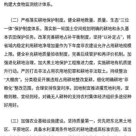
构建大食物监测统计体系。
（二）严格落实耕地保护制度。健全耕地数量、质量、生态“三位
一体”保护制度体系，落实新一轮国土空间规划明确的耕地和永久基
本农田保护任务。改革完善耕地占补平衡制度，坚持“以补定占”，将
省域内稳定利用耕地净增加量作为下年度非农建设允许占用耕地规模
上限。健全补充耕地质量验收制度，完善后续管护和再评价机制。加
强退化耕地治理，加大黑土地保护工程推进力度，实施耕地有机质提
升行动。严厉打击非法占用农用地犯罪和耕地非法取土。持续整治
“大棚房”。分类稳妥开展违规占用耕地整改复耕，细化明确耕地“非
粮化”整改范围，合理安排恢复时序。因地制宜推进撂荒地利用，宜
粮则粮、宜经则经，对确无人耕种的支持农村集体经济组织多途径种
好用好。
（三）加强农业基础设施建设。坚持质量第一，优先把东北黑土地
区、平原地区、具备水利灌溉条件地区的耕地建成高标准农田，适当