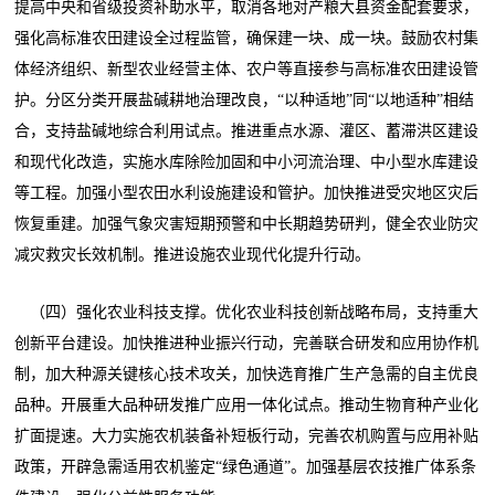
提高中央和省级投资补助水平，取消各地对产粮大县资金配套要求，
强化高标准农田建设全过程监管，确保建一块、成一块。鼓励农村集
体经济组织、新型农业经营主体、农户等直接参与高标准农田建设管
护。分区分类开展盐碱耕地治理改良，“以种适地”同“以地适种”相结
合，支持盐碱地综合利用试点。推进重点水源、灌区、蓄滞洪区建设
和现代化改造，实施水库除险加固和中小河流治理、中小型水库建设
等工程。加强小型农田水利设施建设和管护。加快推进受灾地区灾后
恢复重建。加强气象灾害短期预警和中长期趋势研判，健全农业防灾
减灾救灾长效机制。推进设施农业现代化提升行动。
（四）强化农业科技支撑。优化农业科技创新战略布局，支持重大
创新平台建设。加快推进种业振兴行动，完善联合研发和应用协作机
制，加大种源关键核心技术攻关，加快选育推广生产急需的自主优良
品种。开展重大品种研发推广应用一体化试点。推动生物育种产业化
扩面提速。大力实施农机装备补短板行动，完善农机购置与应用补贴
政策，开辟急需适用农机鉴定“绿色通道”。加强基层农技推广体系条