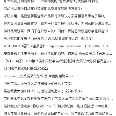
·
东土科技并购高威科：工业自动化的“场景驱动”时代将要到来
(5)
·
自动化网诚征自动化科技赋能高质量发展解决方案
(3)
·
深耕应用，兆易创新携全系产品和行业解决方案亮相慕尼黑电子展
(3)
·
恒力集团董事长陈建华：致力于打造全球行业标杆，为国家的经济高质量发展贡献更大力量|上海电气集团党委书记、董事长吴磊来访
·
推好品牌观察：西门子在沪设立其中国首个智能基础设施数字化赋能中心
(2)
·
黑芝麻智能发布华山开发者计划 高质量赋能多元应用场景
(2)
·
WOODHEAD通讯卡备品备件：Applicom International PCU1500S7 PCU 1500 S7 V4.5.0
·
安森美和上能电气携手引领可持续能源应用的发展 两家公司合作开发高性能储能和太阳能组串式逆变器方案 以实现可持续的未来
·
【6.15-16日】2023第八届中国数字供应链创新峰会,演讲大咖阵容官宣
(2)
·
LS伺服电机APM-SB02ADK
(2)
·
Kepware 工业数据采集软件 及 常见问题解答
(2)
·
中国首款高血压介入治疗器械正式获批上市
(2)
·
维视教育大咖年终讲：打造智能制造人才培养体系
(1)
·
白鹤滩水电站全部机组投产发电 世界最大清洁能源走廊全面建成|将为建设新型能源体系、保障国家能源安全、实现“双碳”目标提供有力支撑
·
推好细分产业观察--物联网：2026年中国物联网市场规模接近3000亿美元 智慧工厂、智慧城市、智慧电网等将占60%以上
·
加大在用计量器具、试验检测设备的自动化、数字化改造力度|市场监管总局 工业和信息化部 关于促进企业计量能力提升的指导意见