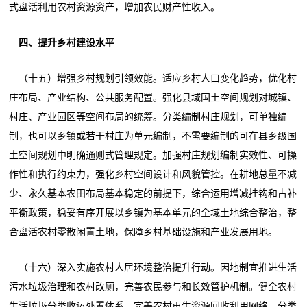
式盘活利用农村资源资产，增加农民财产性收入。
四、提升乡村建设水平
（十五）增强乡村规划引领效能。适应乡村人口变化趋势，优化村
庄布局、产业结构、公共服务配置。强化县域国土空间规划对城镇、
村庄、产业园区等空间布局的统筹。分类编制村庄规划，可单独编
制，也可以乡镇或若干村庄为单元编制，不需要编制的可在县乡级国
土空间规划中明确通则式管理规定。加强村庄规划编制实效性、可操
作性和执行约束力，强化乡村空间设计和风貌管控。在耕地总量不减
少、永久基本农田布局基本稳定的前提下，综合运用增减挂钩和占补
平衡政策，稳妥有序开展以乡镇为基本单元的全域土地综合整治，整
合盘活农村零散闲置土地，保障乡村基础设施和产业发展用地。
（十六）深入实施农村人居环境整治提升行动。因地制宜推进生活
污水垃圾治理和农村改厕，完善农民参与和长效管护机制。健全农村
生活垃圾分类收运处置体系，完善农村再生资源回收利用网络。分类