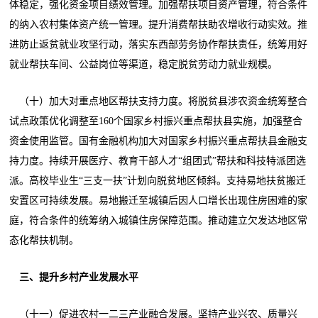
体稳定，强化资金项目绩效管理。加强帮扶项目资产管理，符合条件
的纳入农村集体资产统一管理。提升消费帮扶助农增收行动实效。推
进防止返贫就业攻坚行动，落实东西部劳务协作帮扶责任，统筹用好
就业帮扶车间、公益岗位等渠道，稳定脱贫劳动力就业规模。
（十）加大对重点地区帮扶支持力度。将脱贫县涉农资金统筹整合
试点政策优化调整至160个国家乡村振兴重点帮扶县实施，加强整合
资金使用监管。国有金融机构加大对国家乡村振兴重点帮扶县金融支
持力度。持续开展医疗、教育干部人才“组团式”帮扶和科技特派团选
派。高校毕业生“三支一扶”计划向脱贫地区倾斜。支持易地扶贫搬迁
安置区可持续发展。易地搬迁至城镇后因人口增长出现住房困难的家
庭，符合条件的统筹纳入城镇住房保障范围。推动建立欠发达地区常
态化帮扶机制。
三、提升乡村产业发展水平
（十一）促进农村一二三产业融合发展。坚持产业兴农、质量兴