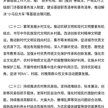
乡镇借调工作人员，推广“街乡吹哨、部门报到”等做法，严格实行上
级部门涉基层事务准入制度，健全基层职责清单和事务清单，推动解
决“小马拉大车”等基层治理问题。
（二十二）繁荣发展乡村文化。推动农耕文明和现代文明要素有机
结合，书写中华民族现代文明的乡村篇。改进创新农村精神文明建
设，推动新时代文明实践向村庄、集市等末梢延伸，促进城市优质文
化资源下沉，增加有效服务供给。深入开展听党话、感党恩、跟党走
宣传教育活动。加强乡村优秀传统文化保护传承和创新发展。强化农
业文化遗产、农村非物质文化遗产挖掘整理和保护利用，实施乡村文
物保护工程。开展传统村落集中连片保护利用示范。坚持农民唱主
角，促进“村BA”、村超、村晚等群众性文体活动健康发展。
（二十三）持续推进农村移风易俗。坚持疏堵结合、标本兼治，创
新移风易俗抓手载体，发挥村民自治作用，强化村规民约激励约束功
能，持续推进高额彩礼、大操大办、散埋乱葬等突出问题综合治理。
鼓励各地利用乡村综合性服务场所，为农民婚丧嫁娶等提供普惠性社