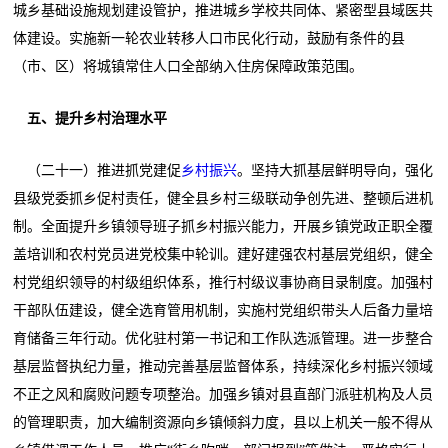
城乡基础设施规划建设管护，推进城乡学校共同体、紧密型县域医共
体建设。实施新一轮农业转移人口市民化行动，鼓励有条件的县
（市、区）将城镇常住人口全部纳入住房保障政策范围。
五、提升乡村治理水平
（二十一）推进抓党建促
乡村振兴
。坚持大抓基层鲜明导向，强化
县级党委抓乡促村责任，健全县乡村三级联动争创先进、整顿后进机
制。全面提升乡镇领导班子抓乡村振兴能力，开展乡镇党政正职全覆
盖培训和农村党员进党校集中轮训。建好建强农村基层党组织，健全
村党组织领导的村级组织体系，推行村级议事协商目录制度。加强村
干部队伍建设，健全选育管用机制，实施村党组织带头人后备力量培
育储备三年行动。优化驻村第一书记和工作队选派管理。进一步整合
基层监督执纪力量，推动完善基层监督体系，持续深化乡村振兴领域
不正之风和腐败问题专项整治。加强乡镇对县直部门派驻机构及人员
的管理职责，加大编制资源向乡镇倾斜力度，县以上机关一般不得从