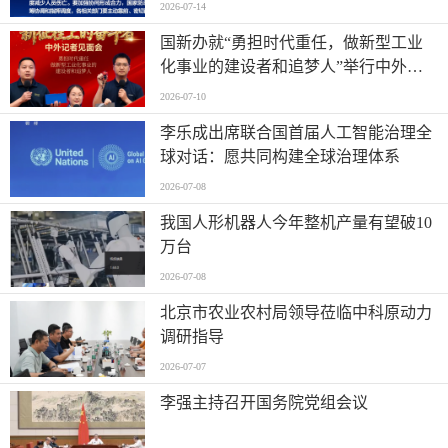
2026-07-14
国新办就“勇担时代重任，做新型工业
化事业的建设者和追梦人”举行中外记
者见面会
2026-07-10
李乐成出席联合国首届人工智能治理全
球对话：愿共同构建全球治理体系
2026-07-08
我国人形机器人今年整机产量有望破10
万台
2026-07-08
北京市农业农村局领导莅临中科原动力
调研指导
2026-07-07
李强主持召开国务院党组会议