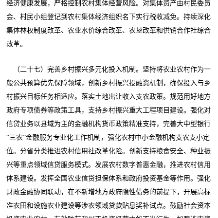
经济健康发展，严格控制农村集体经营风险。对集体资产由村民委员
会、村民小组登记到农村集体经济组织名下实行税收减免。持续深化
集体林权制度改革、农业水价综合改革、农垦改革和供销合作社综合
改革。
（二十七）完善乡村振兴多元化投入机制。坚持将农业农村作为一
般公共预算优先保障领域，创新乡村振兴投融资机制，确保投入与乡
村振兴目标任务相适应。落实土地出让收入支农政策。规范用好地方
政府专项债券等政策工具，支持乡村振兴重大工程项目建设。强化对
信贷业务以县域为主的金融机构货币政策精准支持，完善大中型银行
“三农”金融服务专业化工作机制，强化农村中小金融机构支农支小定
位。分省分类推进农村信用社改革化险。创新支持粮食安全、种业振
兴等重点领域信贷服务模式。发展农村数字普惠金融，推进农村信用
体系建设。发挥全国农业信贷担保体系和政府投资基金等作用。强化
财政金融协同联动，在不新增地方政府隐性债务的前提下，开展高标
准农田和设施农业建设等涉农领域贷款贴息奖补试点。鼓励社会资本