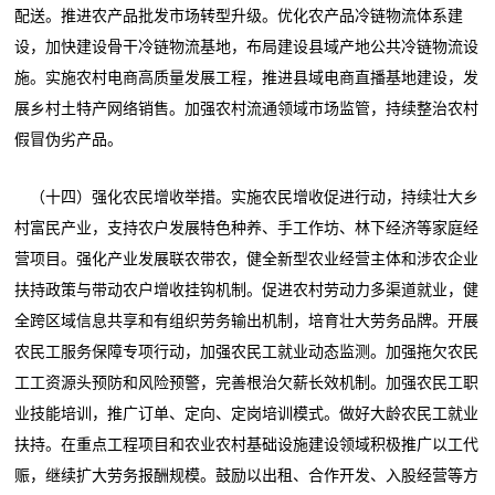
配送。推进农产品批发市场转型升级。优化农产品冷链物流体系建
设，加快建设骨干冷链物流基地，布局建设县域产地公共冷链物流设
施。实施农村电商高质量发展工程，推进县域电商直播基地建设，发
展乡村土特产网络销售。加强农村流通领域市场监管，持续整治农村
假冒伪劣产品。
（十四）强化农民增收举措。实施农民增收促进行动，持续壮大乡
村富民产业，支持农户发展特色种养、手工作坊、林下经济等家庭经
营项目。强化产业发展联农带农，健全新型农业经营主体和涉农企业
扶持政策与带动农户增收挂钩机制。促进农村劳动力多渠道就业，健
全跨区域信息共享和有组织劳务输出机制，培育壮大劳务品牌。开展
农民工服务保障专项行动，加强农民工就业动态监测。加强拖欠农民
工工资源头预防和风险预警，完善根治欠薪长效机制。加强农民工职
业技能培训，推广订单、定向、定岗培训模式。做好大龄农民工就业
扶持。在重点工程项目和农业农村基础设施建设领域积极推广以工代
赈，继续扩大劳务报酬规模。鼓励以出租、合作开发、入股经营等方