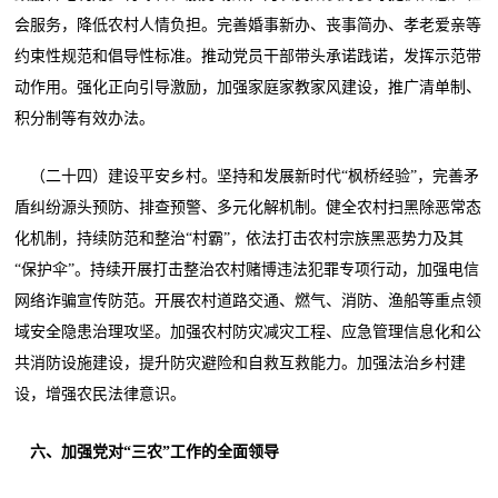
会服务，降低农村人情负担。完善婚事新办、丧事简办、孝老爱亲等
约束性规范和倡导性标准。推动党员干部带头承诺践诺，发挥示范带
动作用。强化正向引导激励，加强家庭家教家风建设，推广清单制、
积分制等有效办法。
（二十四）建设平安乡村。坚持和发展新时代“枫桥经验”，完善矛
盾纠纷源头预防、排查预警、多元化解机制。健全农村扫黑除恶常态
化机制，持续防范和整治“村霸”，依法打击农村宗族黑恶势力及其
“保护伞”。持续开展打击整治农村赌博违法犯罪专项行动，加强电信
网络诈骗宣传防范。开展农村道路交通、燃气、消防、渔船等重点领
域安全隐患治理攻坚。加强农村防灾减灾工程、应急管理信息化和公
共消防设施建设，提升防灾避险和自救互救能力。加强法治乡村建
设，增强农民法律意识。
六、加强党对“三农”工作的全面领导