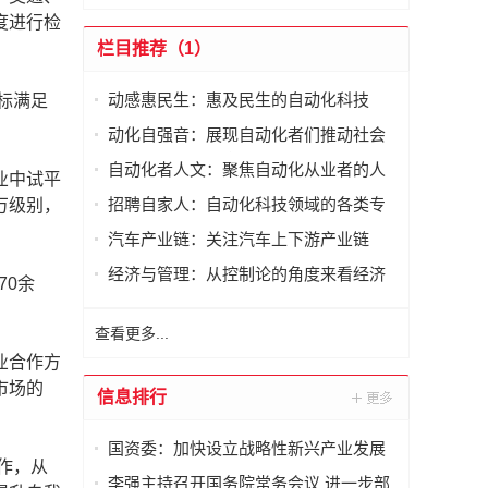
度进行检
栏目推荐（1）
动感惠民生：惠及民生的自动化科技
标满足
动化自强音：展现自动化者们推动社会
进步发出的响亮声音
自动化者人文：聚焦自动化从业者的人
业中试平
文思考
招聘自家人：自动化科技领域的各类专
万级别，
家及人才需求资讯
汽车产业链：关注汽车上下游产业链
经济与管理：从控制论的角度来看经济
70余
与管理
查看更多...
业合作方
市场的
信息排行
国资委：加快设立战略性新兴产业发展
作，从
专项基金
李强主持召开国务院常务会议 进一步部