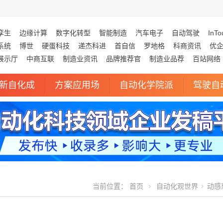
孪生
边缘计算
数字化转型
智能制造
汽车电子
自动驾驶
InTo
系统
博世
硬蛋科技
递杰科进
首自信
罗地格
科商资讯
优
展示厅
中商互联
制造业资讯
品牌推荐官
制造业品荐
百站网络
新自化成
方案应用场
自动化学院派
驾驶自
当前位置：
首页
自动化观世界
动感