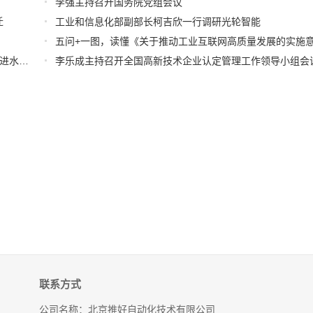
李强主持召开国务院党组会议
迁
工业和信息化部副部长柯吉欣一行调研光轮智能
五问+一图，读懂《关于推动工业互联网高质量发展的实施
“十五五”末预计我国自动化码头将超过90座 | 国新办介绍推进水运高质量发展有关情况
李乐成主持召开全国高新技术企业认定管理工作领导小组会
联系方式
公司名称：北京推好自动化技术有限公司