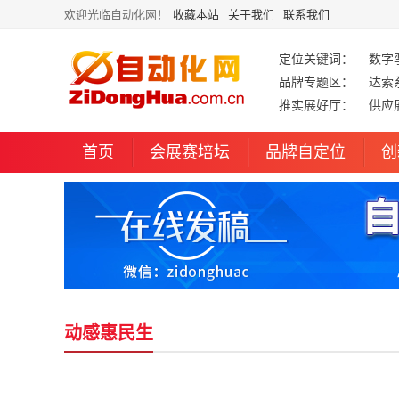
欢迎光临自动化网！
收藏本站
关于我们
联系我们
定位关键词：
数字
品牌专题区：
达索
推实展好厅：
供应
首页
会展赛培坛
品牌自定位
创
动感惠民生