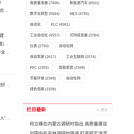
)
高质量发展
(7406)
新能源汽车
(6501)
安森美和上能电气携手引领可持续能源应用的发展 两家公司合作开发高性能储能和太阳能组串式逆变器方案 以实现可持续的未来
(2)
数字化转型
(5044)
MES
(4785)
自动化
PLC
(4561)
白鹤滩水电站全部机组投产发电 世界最大清洁能源走廊全面建成|将为建设新型能源体系、保障国家能源安全、实现“双碳”目标提供有力支撑
工业自动化
(4557)
可持续发展
(3784)
加大在用计量器具、试验检测设备的自动化、数字化改造力度|市场监管总局 工业和信息化部 关于促进企业计量能力提升的指导意见
(
仪表
(2750)
自动化网
自动化科技将在乡村振兴工作中大有作为|《关于做好2023年全面推进乡村振兴重点工作的意见》发布
(1)
自动驾驶
(2617)
工业互联网
(2574)
PAC
(2355)
智能家居
(2349)
节能环保
(2349)
自动化网
刘国中在吉林调研时强调 盯紧抓实洪涝灾害防御工作 切实做好农业防灾减灾
绿色低碳
(2338)
栏目最新
国新办就“勇担时代重任，做新型工业化事业的建设者和追梦人”举行中外记者见面会
何立峰在内蒙古调研时指出 高质量建设
自贸试验区 加快构建向北开放重要桥头
刘国中在吉林调研时强调 盯紧抓实洪涝