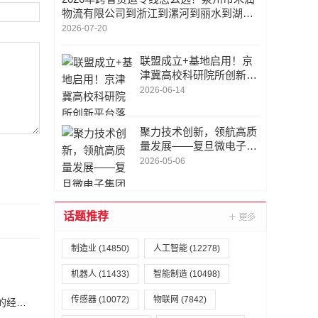
物流有限公司到浙江到漯河到丽水到湖州
到南京全解析
2026-07-20
联盟成立+基地启用！京
津冀高校科研院所创新平
台落地
2026-06-14
聚力技术创新，领航高质
量发展——复旦微电子集
团技术专家委员会首次会
2026-05-06
议圆满召开
话题推荐
制造业
(14850)
人工智能
(12278)
机器人
(11433)
智能制造
(10498)
传感器
(10072)
物联网
(7842)
恒力集团董事长陈建华：致力于打造全球行业标杆，为国家的经济高质量发展贡献更大力量|上海电气集团党委书记、董事长吴磊来访