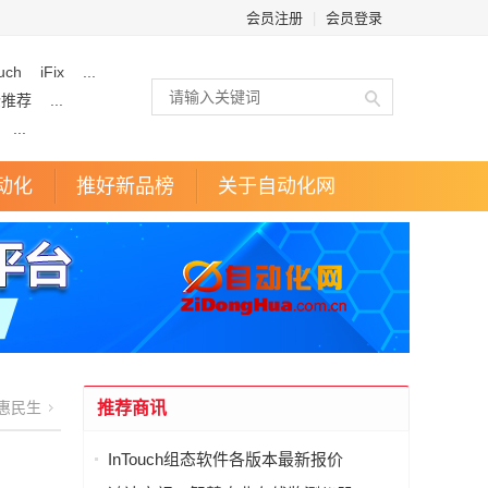
会员注册
|
会员登录
uch
iFix
...
企推荐
...
...
动化
推好新品榜
关于自动化网
惠民生
推荐商讯
InTouch组态软件各版本最新报价