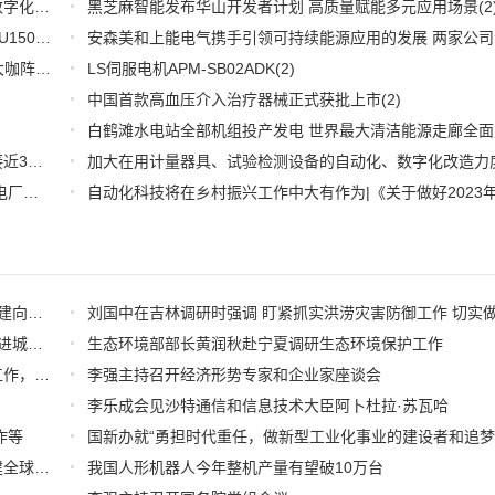
推好品牌观察：西门子在沪设立其中国首个智能基础设施数字化赋能中心
黑芝麻智能发布华山开发者计划 高质量赋能多元应用场景
(2)
(2
WOODHEAD通讯卡备品备件：Applicom International PCU1500S7 PCU 1500 S7 V4.5.0
(2)
【6.15-16日】2023第八届中国数字供应链创新峰会,演讲大咖阵容官宣
(2)
LS伺服电机APM-SB02ADK
(2)
中国首款高血压介入治疗器械正式获批上市
(2)
推好细分产业观察--物联网：2026年中国物联网市场规模接近3000亿美元 智慧工厂、智慧城市、智慧电网等将占60%以上
(1)
全国首套自动化虚拟电厂系统在深圳试运行 功能匹敌大型电厂，已入选国际典型案例
(1)
何立峰在内蒙古调研时指出 高质量建设自贸试验区 加快构建向北开放重要桥头堡
习近平在上海考察时强调 全面践行人民城市理念 高质量推进城市更新
生态环境部部长黄润秋赴宁夏调研生态环境保护工作
尹力、殷勇在门头沟区、石景山区调研西部活力片区建设工作，要求绘就“山水京西、活力永定”新图景
李强主持召开经济形势专家和企业家座谈会
李乐成会见沙特通信和信息技术大臣阿卜杜拉·苏瓦哈
作等
李乐成出席联合国首届人工智能治理全球对话：愿共同构建全球治理体系
我国人形机器人今年整机产量有望破10万台