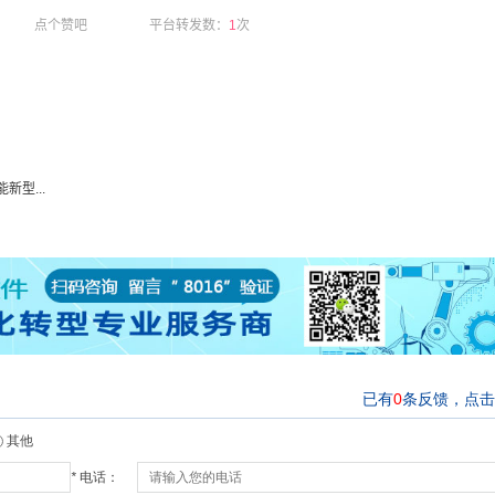
点个赞吧
平台转发数：
1
次
型...