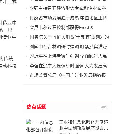
提升自我
署防汛抗洪救灾工作等
李强主持召开经济形势专家和企业家座
谈会
传感器市场发展趋于成熟 中国地区正转
制造业中
型
霍尼韦尔过程控制部获得Frost &
系、培
Sullivan 颁发的“年度卓越环保贡献奖”
国务院关于《扩大消费“十五五”规划》的
制造业中
批复
刘国中在吉林调研时强调 盯紧抓实洪涝
灾害防御工作 切实做好农业防灾减灾
习近平在上海考察时强调 全面践行人民
的传统
城市理念 高质量推进城市更新
李强在辽宁大连调研时强调 大力发展高
推动科技
端装备制造业 加快建设现代化产业体系
市场监管总局《中国广告业发展指数报
告 （2026）》专题新闻发布会实录
热点话题
工业和信息化部召开制造
业中试创新发展座谈会|
推动中试平台延伸产业链