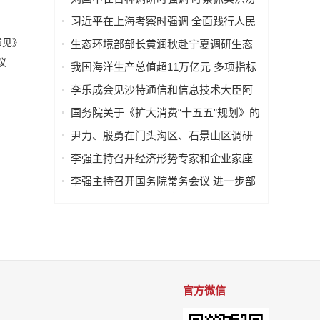
堡
灾害防御工作 切实做好农业防灾减灾
习近平在上海考察时强调 全面践行人民
城市理念 高质量推进城市更新
意见》
生态环境部部长黄润秋赴宁夏调研生态
环境保护工作
议
我国海洋生产总值超11万亿元 多项指标
全球领先
李乐成会见沙特通信和信息技术大臣阿
卜杜拉·苏瓦哈
国务院关于《扩大消费“十五五”规划》的
批复
尹力、殷勇在门头沟区、石景山区调研
西部活力片区建设工作，要求绘就“山水
李强主持召开经济形势专家和企业家座
京西、活力永定”新图景
谈会
李强主持召开国务院常务会议 进一步部
署防汛抗洪救灾工作等
官方微信