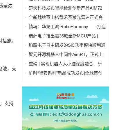
号」：开启人形机器人"生命感交互"新时
P质量浓
楚天科技发布智能检测创新产品AIM72
代
全自动灯检机
全新魏牌蓝山搭载禾赛激光雷达正式亮
相
铸魂：华龙工鸿 RoboHarmony——打造
自主可控工业操作系统硬核实力
瑞萨电子推出超35款全新MCU产品 |
对措施。
RA4T1产品群、RA6T3产品群、RX26T
钧联电子自主研发的SiC功率模块顺利通
产品群 | 拓展电机控制嵌入式处理产品
过AQG-324认证
智元开源机器人中间件AimRT，正式上
阵容
线！
重磅 | 实现机器人大小脑深度融合：研
电池，支
华科技与国讯芯微联合发布Thor平台具
旷时“智安系列”新品成功发布|全球首创
身智能控制器
全隐私雷视多传感融合技术引领行业
储。支持