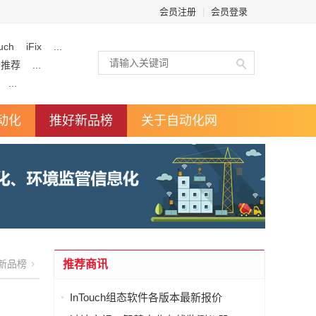
会员注册
|
会员登录
uch
iFix
...
企推荐
...
...
动化
推好新品榜
关于自动化网
新品榜
推荐商讯
InTouch组态软件各版本最新报价