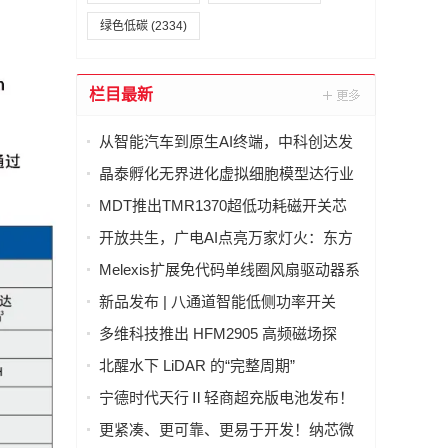
绿色低碳
(2334)
栏目最新
从智能汽车到原生AI终端，中科创达发
布 AquaClaw for IoT，打造面向物理世
晶泰孵化无界进化虚拟细胞模型达行业
界的统一智能体操作系统
最优(SOTA)，科学发现引擎开启内测申
MDT推出TMR1370超低功耗磁开关芯
请
片，助力CGM设备实现超过两年待机寿
开放共生，广电AI点亮万家灯火：东方
命
有线发布"爱管家"AI智能体东东生态合作
Melexis扩展免代码单线圈风扇驱动器系
体系
列，强力赋能AI GPU散热
新品发布 | 八通道智能低侧功率开关
LD70008Q，汽车与工业负载驱动的理想
多维科技推出 HFM2905 高频磁场探
之选
头，实现磁场信号实时分析
北醒水下 LiDAR 的“完整周期”
宁德时代天行Ⅱ轻商超充版电池发布！
物流行业进入8C超充时代
更紧凑、更可靠、更易于开发！纳芯微