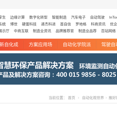
孪生
边缘计算
数字化转型
智能制造
汽车电子
自动驾驶
InTo
系统
博世
硬蛋科技
递杰科进
首自信
罗地格
科商资讯
优
展示厅
中商互联
制造业资讯
品牌推荐官
制造业品荐
百站网络
新自化成
方案应用场
自动化学院派
驾驶自
当前位置：
首页
自动化观世界
推好