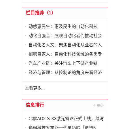
栏目推荐（1）
动感惠民生：惠及民生的自动化科技
动化自强音：展现自动化者们推动社会
进步发出的响亮声音
自动化者人文：聚焦自动化从业者的人
文思考
招聘自家人：自动化科技领域的各类专
家及人才需求资讯
汽车产业链：关注汽车上下游产业链
经济与管理：从控制论的角度来看经济
与管理
查看更多...
信息排行
北醒AD2-S-X3激光雷达正式上线，续写
智慧交通新篇章
逸璟科技发布新一代灵巧脸「灵智5