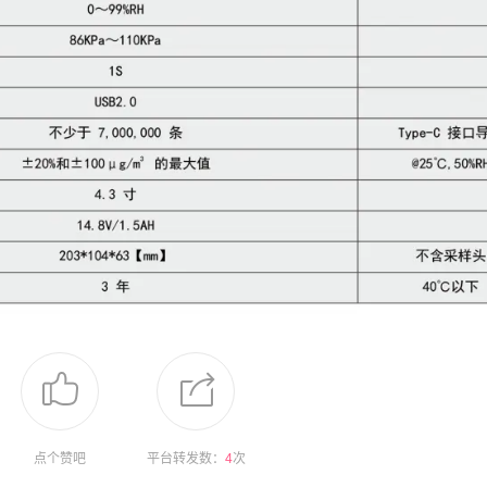
点个赞吧
平台转发数：
4
次