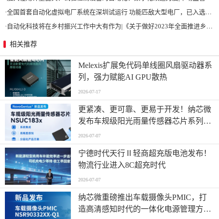
·
全国首套自动化虚拟电厂系统在深圳试运行 功能匹敌大型电厂，已入选国际典型案例
·
自动化科技将在乡村振兴工作中大有作为|《关于做好2023年全面推进乡村振兴重点工作的意见》发布
相关推荐
Melexis扩展免代码单线圈风扇驱动器系
列，强力赋能AI GPU散热
2026-07-17
更紧凑、更可靠、更易于开发！纳芯微
发布车规级阳光雨量传感器芯片系列
NSUC183x
2026-07-07
宁德时代天行Ⅱ轻商超充版电池发布！
物流行业进入8C超充时代
2026-07-07
纳芯微重磅推出车载摄像头PMIC，打
造高清感知时代的一体化电源管理方