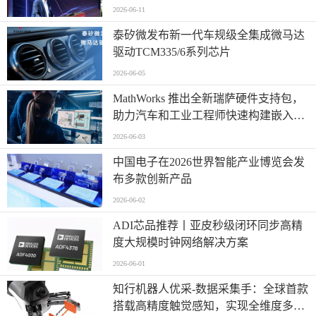
2026-06-11
泰矽微发布新一代车规级全集成微马达
驱动TCM335/6系列芯片
2026-06-05
MathWorks 推出全新瑞萨硬件支持包，
助力汽车和工业工程师快速构建嵌入式
系统原型
2026-06-03
中国电子在2026世界智能产业博览会发
布多款创新产品
2026-06-02
ADI芯品推荐丨亚皮秒级闭环同步高精
度大规模时钟网络解决方案
2026-06-01
知行机器人优采-数据采集手：全球首款
搭载高精度触觉感知，实现全维度多模