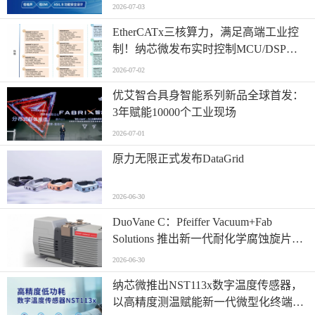
案！
2026-07-03
EtherCATx三核算力，满足高端工业控
制！纳芯微发布实时控制MCU/DSP
NS800RTA7系列
2026-07-02
优艾智合具身智能系列新品全球首发：
3年赋能10000个工业现场
2026-07-01
原力无限正式发布DataGrid
2026-06-30
​DuoVane C：Pfeiffer Vacuum+Fab
Solutions 推出新一代耐化学腐蚀旋片真
空泵
2026-06-30
纳芯微推出NST113x数字温度传感器，
以高精度测温赋能新一代微型化终端设