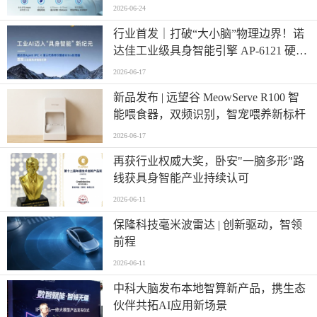
计
2026-06-24
行业首发｜打破“大小脑”物理边界！诺
达佳工业级具身智能引擎 AP-6121 硬核
登场
2026-06-17
新品发布 | 远望谷 MeowServe R100 智
能喂食器，双频识别，智宠喂养新标杆
2026-06-17
再获行业权威大奖，卧安"一脑多形"路
线获具身智能产业持续认可
2026-06-11
保隆科技毫米波雷达 | 创新驱动，智领
前程
2026-06-11
中科大脑发布本地智算新产品，携生态
伙伴共拓AI应用新场景