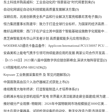
·
东土科技并购高威科：工业自动化的“场景驱动”时代将要到来
(5)
·
自动化网诚征自动化科技赋能高质量发展解决方案
(3)
·
深耕应用，兆易创新携全系产品和行业解决方案亮相慕尼黑电子展
(3)
·
恒力集团董事长陈建华：致力于打造全球行业标杆，为国家的经济高质量发展贡献更大力量|上海电气集团党委书记、董事长吴磊来访
·
推好品牌观察：西门子在沪设立其中国首个智能基础设施数字化赋能中心
(2)
·
黑芝麻智能发布华山开发者计划 高质量赋能多元应用场景
(2)
·
WOODHEAD通讯卡备品备件：Applicom International PCU1500S7 PCU 1500 S7 V4.5.0
·
安森美和上能电气携手引领可持续能源应用的发展 两家公司合作开发高性能储能和太阳能组串式逆变器方案 以实现可持续的未来
·
【6.15-16日】2023第八届中国数字供应链创新峰会,演讲大咖阵容官宣
(2)
·
LS伺服电机APM-SB02ADK
(2)
·
Kepware 工业数据采集软件 及 常见问题解答
(2)
·
中国首款高血压介入治疗器械正式获批上市
(2)
·
维视教育大咖年终讲：打造智能制造人才培养体系
(1)
·
白鹤滩水电站全部机组投产发电 世界最大清洁能源走廊全面建成|将为建设新型能源体系、保障国家能源安全、实现“双碳”目标提供有力支撑
·
推好细分产业观察--物联网：2026年中国物联网市场规模接近3000亿美元 智慧工厂、智慧城市、智慧电网等将占60%以上
·
加大在用计量器具、试验检测设备的自动化、数字化改造力度|市场监管总局 工业和信息化部 关于促进企业计量能力提升的指导意见