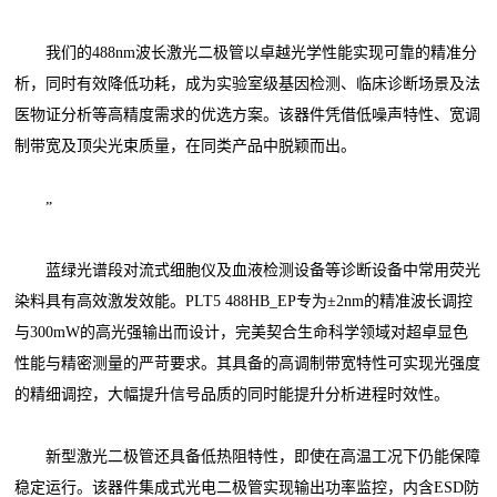
我们的488nm波长激光二极管以卓越光学性能实现可靠的精准分
析，同时有效降低功耗，成为实验室级基因检测、临床诊断场景及法
医物证分析等高精度需求的优选方案。该器件凭借低噪声特性、宽调
制带宽及顶尖光束质量，在同类产品中脱颖而出。
”
蓝绿光谱段对流式细胞仪及血液检测设备等诊断设备中常用荧光
染料具有高效激发效能。PLT5 488HB_EP专为±2nm的精准波长调控
与300mW的高光强输出而设计，完美契合生命科学领域对超卓显色
性能与精密测量的严苛要求。其具备的高调制带宽特性可实现光强度
的精细调控，大幅提升信号品质的同时能提升分析进程时效性。
新型激光二极管还具备低热阻特性，即使在高温工况下仍能保障
稳定运行。该器件集成式光电二极管实现输出功率监控，内含ESD防