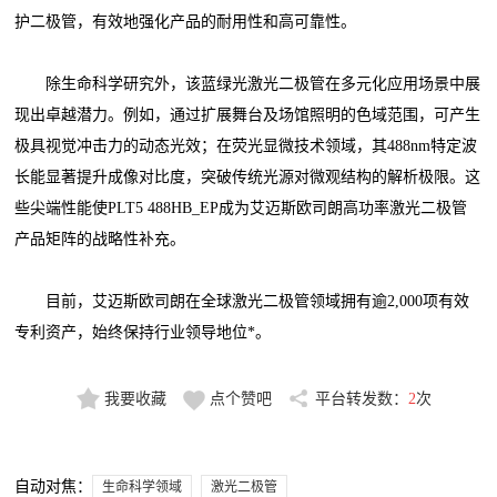
护二极管，有效地强化产品的耐用性和高可靠性。
除生命科学研究外，该蓝绿光激光二极管在多元化应用场景中展
现出卓越潜力。例如，通过扩展舞台及场馆照明的色域范围，可产生
极具视觉冲击力的动态光效；在荧光显微技术领域，其488nm特定波
长能显著提升成像对比度，突破传统光源对微观结构的解析极限。这
些尖端性能使PLT5 488HB_EP成为艾迈斯欧司朗高功率激光二极管
产品矩阵的战略性补充。
目前，艾迈斯欧司朗在全球激光二极管领域拥有逾2,000项有效
专利资产，始终保持行业领导地位*。
我要收藏
点个赞吧
平台转发数：
2
次
自动对焦：
生命科学领域
激光二极管