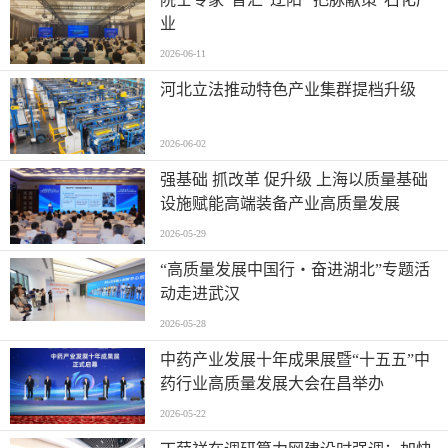
业
2026-06-11
河北立法推动特色产业集群提档升级
2026-06-02
强基础 抓改革 促升级 上海以质量基础
设施赋能高端装备产业高质量发展
2026-05-29
“高质量发展中国行・奋进湖北”专题活
动走进武汉
2026-05-28
中药产业发展十年成果展暨“十五五”中
药行业高质量发展大会在昌举办
2026-05-22