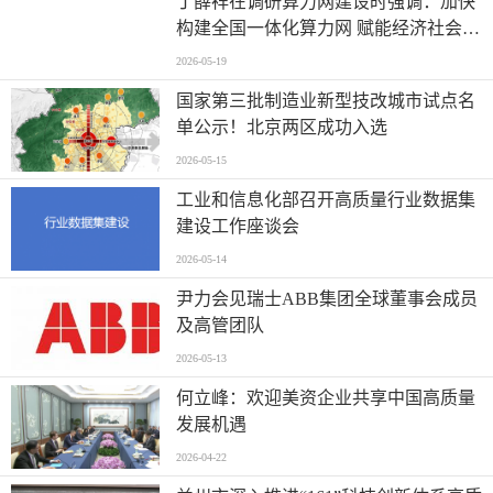
丁薛祥在调研算力网建设时强调：加快
构建全国一体化算力网 赋能经济社会高
质量发展
2026-05-19
国家第三批制造业新型技改城市试点名
单公示！北京两区成功入选
2026-05-15
工业和信息化部召开高质量行业数据集
建设工作座谈会
2026-05-14
尹力会见瑞士ABB集团全球董事会成员
及高管团队
2026-05-13
何立峰：欢迎美资企业共享中国高质量
发展机遇
2026-04-22