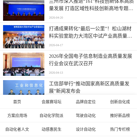
兰州市深入推进“161”科技创新体系高质
量发展 打造区域性科技创新高地专题新
闻发布会实录（文+图）
2026-04-20
打通成果转化“最后一公里”！松山湖材
料实验室助力大湾区中试产业高质量发
展
2026-04-17
2026年全国电子信息制造业高质量发展
行业会议在武汉召开
2026-04-13
工信部举行“推动国家高新区高质量发
展”新闻发布会
2026-04-11
首页
会展赛培坛
品牌自定位
创新自化成
率先打造智能经济新形态|深圳市加快推
方案应用场
自动化学院派
驾驶自动化
推好新品榜
进人工智能服务器产业链高质量发展行
动计划
2026-03-25
自动化者人文
动感惠民生
设计自动化
热门专栏榜