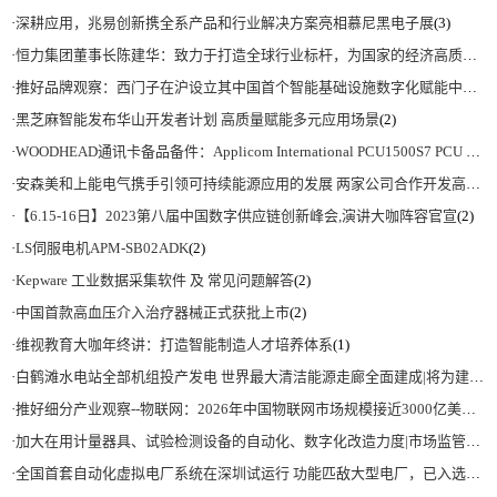
·
深耕应用，兆易创新携全系产品和行业解决方案亮相慕尼黑电子展
(3)
·
恒力集团董事长陈建华：致力于打造全球行业标杆，为国家的经济高质量发展贡献更大力量|上海电气集团党委书记、董事长吴磊来访
·
推好品牌观察：西门子在沪设立其中国首个智能基础设施数字化赋能中心
(2)
·
黑芝麻智能发布华山开发者计划 高质量赋能多元应用场景
(2)
·
WOODHEAD通讯卡备品备件：Applicom International PCU1500S7 PCU 1500 S7 V4.5.0
·
安森美和上能电气携手引领可持续能源应用的发展 两家公司合作开发高性能储能和太阳能组串式逆变器方案 以实现可持续的未来
·
【6.15-16日】2023第八届中国数字供应链创新峰会,演讲大咖阵容官宣
(2)
·
LS伺服电机APM-SB02ADK
(2)
·
Kepware 工业数据采集软件 及 常见问题解答
(2)
·
中国首款高血压介入治疗器械正式获批上市
(2)
·
维视教育大咖年终讲：打造智能制造人才培养体系
(1)
·
白鹤滩水电站全部机组投产发电 世界最大清洁能源走廊全面建成|将为建设新型能源体系、保障国家能源安全、实现“双碳”目标提供有力支撑
·
推好细分产业观察--物联网：2026年中国物联网市场规模接近3000亿美元 智慧工厂、智慧城市、智慧电网等将占60%以上
·
加大在用计量器具、试验检测设备的自动化、数字化改造力度|市场监管总局 工业和信息化部 关于促进企业计量能力提升的指导意见
·
全国首套自动化虚拟电厂系统在深圳试运行 功能匹敌大型电厂，已入选国际典型案例