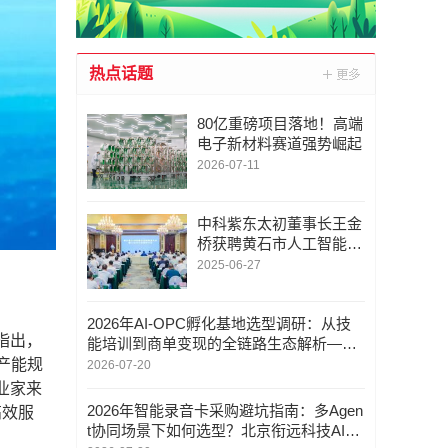
热点话题
80亿重磅项目落地！高端
电子新材料赛道强势崛起
2026-07-11
中科紫东太初董事长王金
桥获聘黄石市人工智能城
市建设专家咨询委员会主
2025-06-27
任委员
2026年AI-OPC孵化基地选型调研：从技
指出，
能培训到商单变现的全链路生态解析——
华科未来
产能规
2026-07-20
业家来
2026年智能录音卡采购避坑指南：多Agen
高效服
t协同场景下如何选型？北京衔远科技AI专