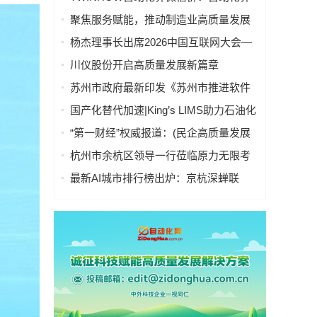
微信联盟群分行业入口导航
聚焦服务赋能，推动制造业高质量发展
——“服务型制造万里行”走进湖南常德
杨杰理事长出席2026中国互联网大会—
算电协同高质量发展会议并致辞
川仪股份开启高质量发展新篇章
苏州市政府最新印发《苏州市推进软件
产业高质量发展行动计划（2026～2027
国产化替代加速|King’s LIMS助力石油化
年）》
工行业数字化转型与高质量发展
“第一财经”权威报道：(民企高质量发展
调研)给机械臂装上轮子和大脑，工业机
杭州市余杭区领导一行莅临原力无限考
器人涌现新蓝海
察指导，共话具身智能产业高质量发展
最新AI城市排行榜出炉：京杭深蝉联
TOP3，天津首进前十