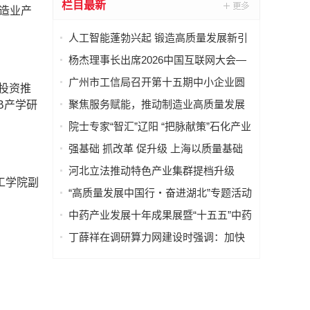
栏目最新
制造业产
人工智能蓬勃兴起 锻造高质量发展新引
擎
杨杰理事长出席2026中国互联网大会—
算电协同高质量发展会议并致辞
广州市工信局召开第十五期中小企业圆
投资推
桌会议推动固态变压器产业高质量发展
聚焦服务赋能，推动制造业高质量发展
B产学研
——“服务型制造万里行”走进湖南常德
院士专家“智汇”辽阳 “把脉献策”石化产业
强基础 抓改革 促升级 上海以质量基础
设施赋能高端装备产业高质量发展
河北立法推动特色产业集群提档升级
工学院副
“高质量发展中国行・奋进湖北”专题活动
走进武汉
中药产业发展十年成果展暨“十五五”中药
行业高质量发展大会在昌举办
丁薛祥在调研算力网建设时强调：加快
构建全国一体化算力网 赋能经济社会高
质量发展