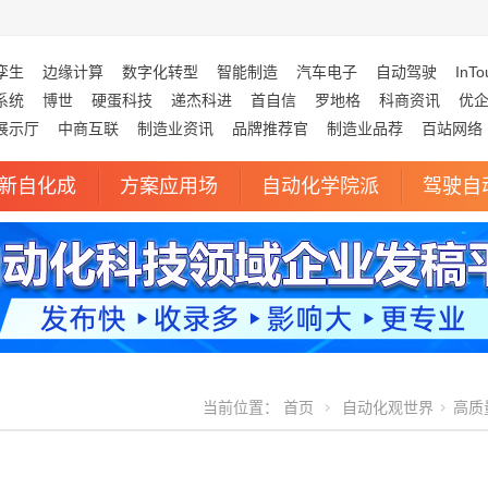
孪生
边缘计算
数字化转型
智能制造
汽车电子
自动驾驶
InTo
系统
博世
硬蛋科技
递杰科进
首自信
罗地格
科商资讯
优
展示厅
中商互联
制造业资讯
品牌推荐官
制造业品荐
百站网络
新自化成
方案应用场
自动化学院派
驾驶自
当前位置：
首页
自动化观世界
高质