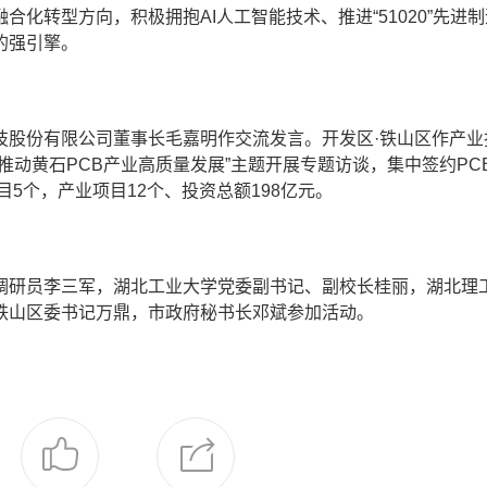
化转型方向，积极拥抱AI人工智能技术、推进“51020”先进
的强引擎。
技股份有限公司董事长毛嘉明作交流发言。开发区·铁山区作产业
推动黄石PCB产业高质量发展”主题开展专题访谈，集中签约PC
目5个，产业项目12个、投资总额198亿元。
调研员李三军，湖北工业大学党委副书记、副校长桂丽，湖北理
铁山区委书记万鼎，市政府秘书长邓斌参加活动。