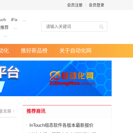
会员注册
|
会员登录
uch
iFix
...
企推荐
...
...
动化
推好新品榜
关于自动化网
量发展
推荐商讯
InTouch组态软件各版本最新报价