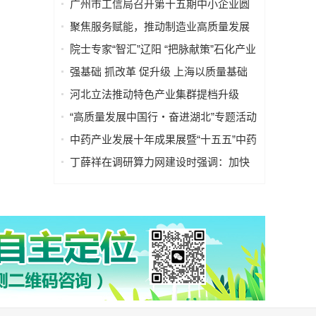
广州市工信局召开第十五期中小企业圆
桌会议推动固态变压器产业高质量发展
聚焦服务赋能，推动制造业高质量发展
——“服务型制造万里行”走进湖南常德
院士专家“智汇”辽阳 “把脉献策”石化产业
强基础 抓改革 促升级 上海以质量基础
设施赋能高端装备产业高质量发展
河北立法推动特色产业集群提档升级
“高质量发展中国行・奋进湖北”专题活动
走进武汉
中药产业发展十年成果展暨“十五五”中药
行业高质量发展大会在昌举办
丁薛祥在调研算力网建设时强调：加快
构建全国一体化算力网 赋能经济社会高
质量发展