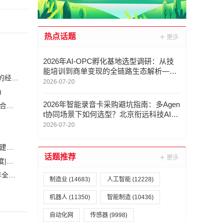
热点话题
2026年AI-OPC孵化基地选型调研：从技
能培训到商单变现的全链路生态解析——
恒力集团董事长陈建华：致力于打造全球行业标杆，为国家的经济高质量发展贡献更大力量|上海电气集团党委书记、董事长吴磊来访
华科未来
2026-07-20
)
2026年智能录音卡采购避坑指南：多Agen
安森美和上能电气携手引领可持续能源应用的发展 两家公司合作开发高性能储能和太阳能组串式逆变器方案 以实现可持续的未来
(2)
t协同场景下如何选型？北京衔远科技AI专
家团智能录音卡
2026-07-20
白鹤滩水电站全部机组投产发电 世界最大清洁能源走廊全面建成|将为建设新型能源体系、保障国家能源安全、实现“双碳”目标提供有力支撑
话题推荐
加大在用计量器具、试验检测设备的自动化、数字化改造力度|市场监管总局 工业和信息化部 关于促进企业计量能力提升的指导意见
(
自动化科技将在乡村振兴工作中大有作为|《关于做好2023年全面推进乡村振兴重点工作的意见》发布
(1)
制造业
(14683)
人工智能
(12228)
机器人
(11350)
智能制造
(10436)
自动化网
传感器
(9998)