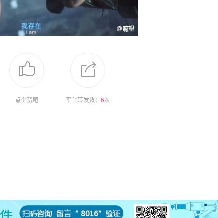
点个赞吧
平台转发数：
6
次