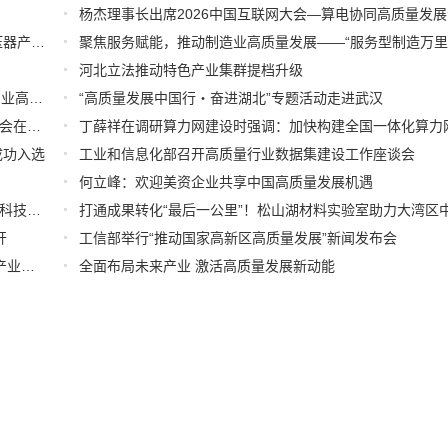
广州市工信局召开第十五期中小企业圆桌会议推动固态变压器产业高质量发展
河北立法推动特色产业集群提档升级
强基础 抓改革 促升级 上海以质量基础设施赋能高端装备产业高质量发展
“高质量发展中国行・奋进湖北”专题活动走进武汉
中药产业发展十年成果展暨“十五五”中药行业高质量发展大会在昌举办
成功入选
工业和信息化部召开高质量行业数据集建设工作座谈会
何立峰：欢迎美资企业共享中国高质量发展机遇
兰州市深入推进“161”科技创新体系高质量发展 打造区域性科技创新高地专题新闻发布会实录（文+图）
开
工信部举行“推动国家高新区高质量发展”新闻发布会
率先打造智能经济新形态|深圳市加快推进人工智能服务器产业链高质量发展行动计划
全面布局未来产业 激活高质量发展新动能