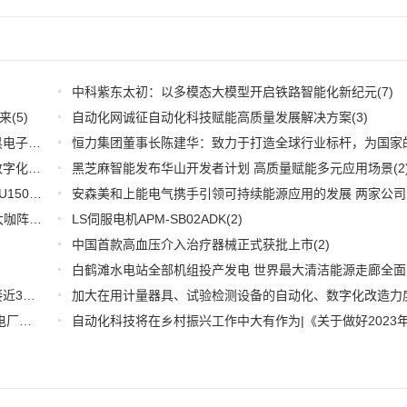
中科紫东太初：以多模态大模型开启铁路智能化新纪元
(7)
来
(5)
自动化网诚征自动化科技赋能高质量发展解决方案
(3)
深耕应用，兆易创新携全系产品和行业解决方案亮相慕尼黑电子展
(3)
推好品牌观察：西门子在沪设立其中国首个智能基础设施数字化赋能中心
黑芝麻智能发布华山开发者计划 高质量赋能多元应用场景
(2)
(2
WOODHEAD通讯卡备品备件：Applicom International PCU1500S7 PCU 1500 S7 V4.5.0
(2)
【6.15-16日】2023第八届中国数字供应链创新峰会,演讲大咖阵容官宣
(2)
LS伺服电机APM-SB02ADK
(2)
中国首款高血压介入治疗器械正式获批上市
(2)
推好细分产业观察--物联网：2026年中国物联网市场规模接近3000亿美元 智慧工厂、智慧城市、智慧电网等将占60%以上
(1)
全国首套自动化虚拟电厂系统在深圳试运行 功能匹敌大型电厂，已入选国际典型案例
(1)