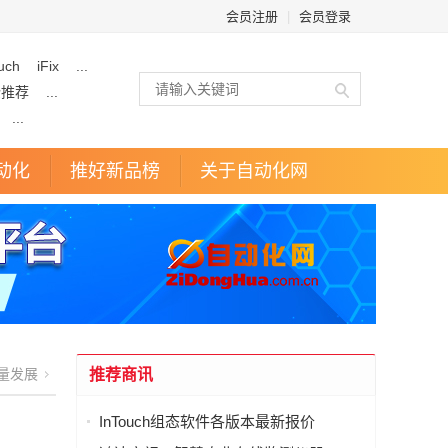
会员注册
|
会员登录
uch
iFix
...
企推荐
...
...
动化
推好新品榜
关于自动化网
量发展
推荐商讯
InTouch组态软件各版本最新报价