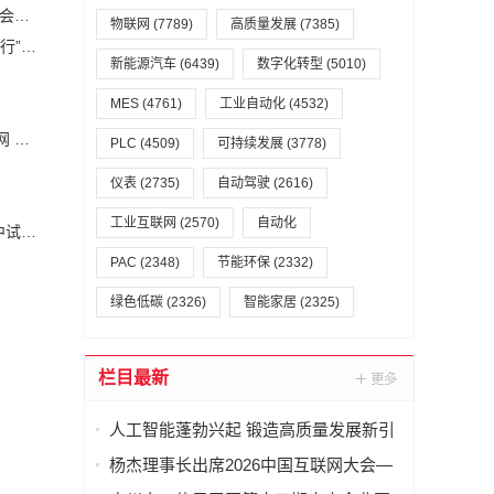
杨杰理事长出席2026中国互联网大会—算电协同高质量发展会议并致辞
物联网
(7789)
高质量发展
(7385)
聚焦服务赋能，推动制造业高质量发展——“服务型制造万里行”走进湖南常德
新能源汽车
(6439)
数字化转型
(5010)
MES
(4761)
工业自动化
(4532)
丁薛祥在调研算力网建设时强调：加快构建全国一体化算力网 赋能经济社会高质量发展
PLC
(4509)
可持续发展
(3778)
仪表
(2735)
自动驾驶
(2616)
工业互联网
(2570)
自动化
打通成果转化“最后一公里”！松山湖材料实验室助力大湾区中试产业高质量发展
PAC
(2348)
节能环保
(2332)
绿色低碳
(2326)
智能家居
(2325)
栏目最新
人工智能蓬勃兴起 锻造高质量发展新引
擎
杨杰理事长出席2026中国互联网大会—
算电协同高质量发展会议并致辞