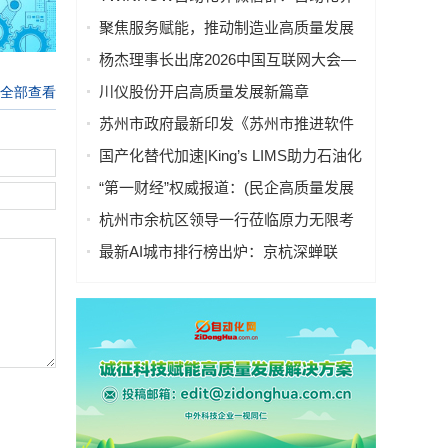
微信联盟群分行业入口导航
聚焦服务赋能，推动制造业高质量发展
——“服务型制造万里行”走进湖南常德
杨杰理事长出席2026中国互联网大会—
算电协同高质量发展会议并致辞
川仪股份开启高质量发展新篇章
苏州市政府最新印发《苏州市推进软件
产业高质量发展行动计划（2026～2027
国产化替代加速|King’s LIMS助力石油化
年）》
工行业数字化转型与高质量发展
“第一财经”权威报道：(民企高质量发展
调研)给机械臂装上轮子和大脑，工业机
杭州市余杭区领导一行莅临原力无限考
器人涌现新蓝海
察指导，共话具身智能产业高质量发展
最新AI城市排行榜出炉：京杭深蝉联
TOP3，天津首进前十