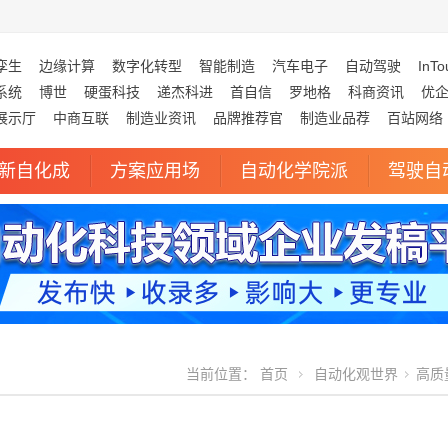
孪生
边缘计算
数字化转型
智能制造
汽车电子
自动驾驶
InTo
系统
博世
硬蛋科技
递杰科进
首自信
罗地格
科商资讯
优
展示厅
中商互联
制造业资讯
品牌推荐官
制造业品荐
百站网络
新自化成
方案应用场
自动化学院派
驾驶自
当前位置：
首页
自动化观世界
高质