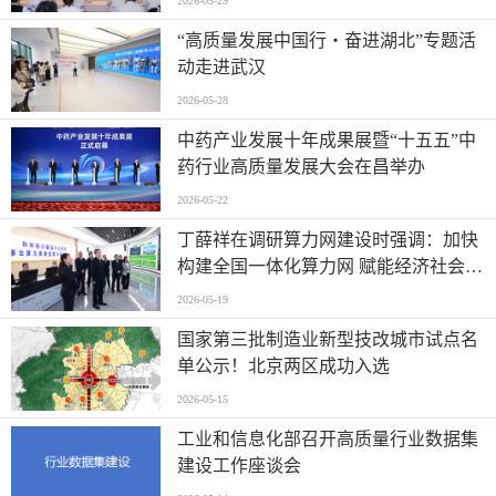
2026-05-29
“高质量发展中国行・奋进湖北”专题活
动走进武汉
2026-05-28
中药产业发展十年成果展暨“十五五”中
药行业高质量发展大会在昌举办
2026-05-22
丁薛祥在调研算力网建设时强调：加快
构建全国一体化算力网 赋能经济社会高
质量发展
2026-05-19
国家第三批制造业新型技改城市试点名
单公示！北京两区成功入选
2026-05-15
工业和信息化部召开高质量行业数据集
建设工作座谈会