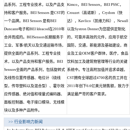
品系列、工程专业技术，以及产品支
Kimco，BEI Sensors，BEI PSSC，
持和客户服务。BEI Sensors 是CST的
Crouzet（高诺斯），Crydom（快
一个品牌。BEI Sensors 是有BEI
达），Kavlico（凯维力科），Newall
Duncann电子和BEI Ideacod在2010年
以及Systron Donner为您提供定制化
合并而成的。BEISensors长期服务于
的，可靠并高效的元件，应用于航空
工业、军事/航天以及交通运输市场，
国防，交通，新能源及基础建设，商
提供全面的产品系列、工程专业技
业及工业OEM客户群体，医疗，食品
术，以及产品支持和客户服务。BEI
饮料加工及建筑物管理等行业的关键
Sensors全面的产品系列，包括旋转式
系统中。专注高附加值并追求卓越，
及线性位置传感器、电位计（绕线
CST拥有全球超过4700名的员工并在
型，传导塑料以及混合型）、霍尔效
2011年创下6.6亿美元销售额，致力于
应传感器、绝对值和增量式编码器、
满足最严苛的客户需求。
面板控制器、电子接口模块、无线模
块以及多种产品附件。
>> 行业影响力新闻