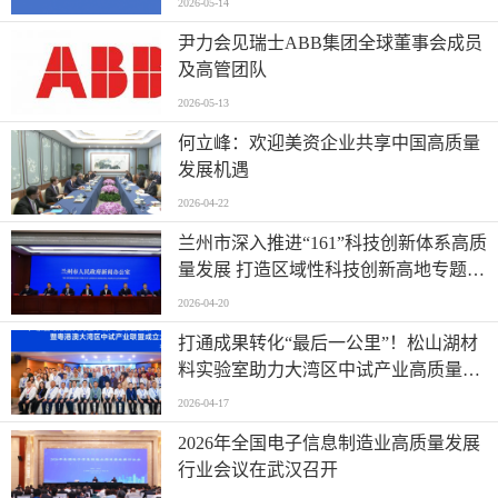
2026-05-14
尹力会见瑞士ABB集团全球董事会成员
及高管团队
2026-05-13
何立峰：欢迎美资企业共享中国高质量
发展机遇
2026-04-22
兰州市深入推进“161”科技创新体系高质
量发展 打造区域性科技创新高地专题新
闻发布会实录（文+图）
2026-04-20
打通成果转化“最后一公里”！松山湖材
料实验室助力大湾区中试产业高质量发
展
2026-04-17
2026年全国电子信息制造业高质量发展
行业会议在武汉召开