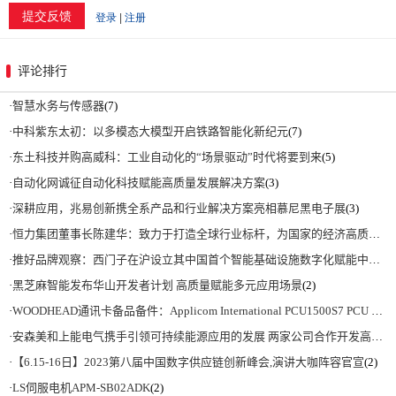
评论排行
·
智慧水务与传感器
(7)
·
中科紫东太初：以多模态大模型开启铁路智能化新纪元
(7)
·
东土科技并购高威科：工业自动化的“场景驱动”时代将要到来
(5)
·
自动化网诚征自动化科技赋能高质量发展解决方案
(3)
·
深耕应用，兆易创新携全系产品和行业解决方案亮相慕尼黑电子展
(3)
·
恒力集团董事长陈建华：致力于打造全球行业标杆，为国家的经济高质量发展贡献更大力量|上海电气集团党委书记、董事长吴磊来访
·
推好品牌观察：西门子在沪设立其中国首个智能基础设施数字化赋能中心
(2)
·
黑芝麻智能发布华山开发者计划 高质量赋能多元应用场景
(2)
·
WOODHEAD通讯卡备品备件：Applicom International PCU1500S7 PCU 1500 S7 V4.5.0
·
安森美和上能电气携手引领可持续能源应用的发展 两家公司合作开发高性能储能和太阳能组串式逆变器方案 以实现可持续的未来
·
【6.15-16日】2023第八届中国数字供应链创新峰会,演讲大咖阵容官宣
(2)
·
LS伺服电机APM-SB02ADK
(2)