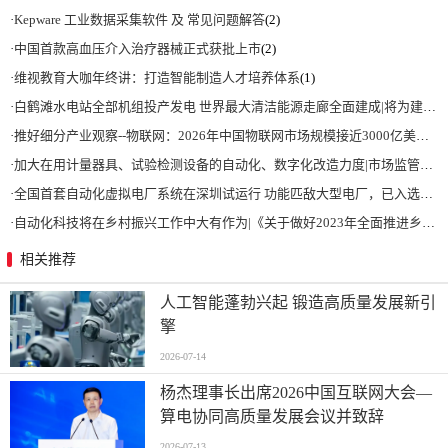
·
Kepware 工业数据采集软件 及 常见问题解答
(2)
·
中国首款高血压介入治疗器械正式获批上市
(2)
·
维视教育大咖年终讲：打造智能制造人才培养体系
(1)
·
白鹤滩水电站全部机组投产发电 世界最大清洁能源走廊全面建成|将为建设新型能源体系、保障国家能源安全、实现“双碳”目标提供有力支撑
·
推好细分产业观察--物联网：2026年中国物联网市场规模接近3000亿美元 智慧工厂、智慧城市、智慧电网等将占60%以上
·
加大在用计量器具、试验检测设备的自动化、数字化改造力度|市场监管总局 工业和信息化部 关于促进企业计量能力提升的指导意见
·
全国首套自动化虚拟电厂系统在深圳试运行 功能匹敌大型电厂，已入选国际典型案例
·
自动化科技将在乡村振兴工作中大有作为|《关于做好2023年全面推进乡村振兴重点工作的意见》发布
相关推荐
人工智能蓬勃兴起 锻造高质量发展新引
擎
2026-07-14
杨杰理事长出席2026中国互联网大会—
算电协同高质量发展会议并致辞
2026-07-13