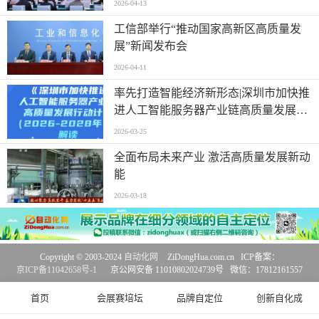
2026-04-13
工信部举行“推动国家高新区高质量发
展”新闻发布会
2026-04-11
率先打造智能经济新形态|深圳市加快推
进人工智能服务器产业链高质量发展行
动计划
2026-03-25
全面布局未来产业 激活高质量发展新动
能
2026-03-18
Copyright © 2003-2024
自动化网
ZiDongHua.com.cn ICP备案：
京ICP备11042658号-1
京公网安备 11010802024739号 微信：17812161557
首页
会展赛培坛
品牌自定位
创新自化成