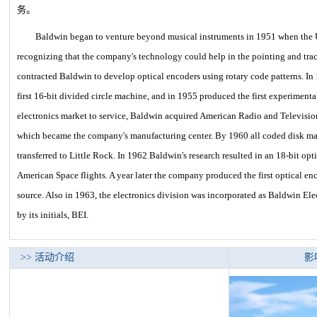
务。
Baldwin began to venture beyond musical instruments in 1951 when the 
recognizing that the company's technology could help in the pointing and trac
contracted Baldwin to develop optical encoders using rotary code patterns. I
first 16-bit divided circle machine, and in 1955 produced the first experiment
electronics market to service, Baldwin acquired American Radio and Television
which became the company's manufacturing center. By 1960 all coded disk ma
transferred to Little Rock. In 1962 Baldwin's research resulted in an 18-bit opt
American Space flights. A year later the company produced the first optical en
source. Also in 1963, the electronics division was incorporated as Baldwin Elect
by its initials, BEI.
>> 活动介绍
影