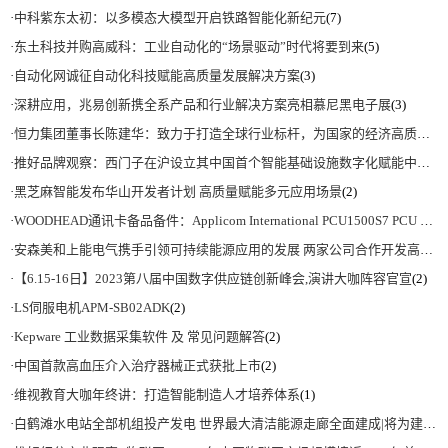
·
中科紫东太初：以多模态大模型开启铁路智能化新纪元
(7)
·
东土科技并购高威科：工业自动化的“场景驱动”时代将要到来
(5)
·
自动化网诚征自动化科技赋能高质量发展解决方案
(3)
·
深耕应用，兆易创新携全系产品和行业解决方案亮相慕尼黑电子展
(3)
·
恒力集团董事长陈建华：致力于打造全球行业标杆，为国家的经济高质量发展贡献更大力量|上海电气集团党委书记、董事长吴磊来访
·
推好品牌观察：西门子在沪设立其中国首个智能基础设施数字化赋能中心
(2)
·
黑芝麻智能发布华山开发者计划 高质量赋能多元应用场景
(2)
·
WOODHEAD通讯卡备品备件：Applicom International PCU1500S7 PCU 1500 S7 V4.5.0
·
安森美和上能电气携手引领可持续能源应用的发展 两家公司合作开发高性能储能和太阳能组串式逆变器方案 以实现可持续的未来
·
【6.15-16日】2023第八届中国数字供应链创新峰会,演讲大咖阵容官宣
(2)
·
LS伺服电机APM-SB02ADK
(2)
·
Kepware 工业数据采集软件 及 常见问题解答
(2)
·
中国首款高血压介入治疗器械正式获批上市
(2)
·
维视教育大咖年终讲：打造智能制造人才培养体系
(1)
·
白鹤滩水电站全部机组投产发电 世界最大清洁能源走廊全面建成|将为建设新型能源体系、保障国家能源安全、实现“双碳”目标提供有力支撑