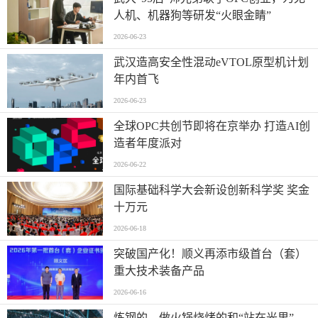
人机、机器狗等研发“火眼金睛”
2026-06-23
武汉造高安全性混动eVTOL原型机计划
年内首飞
2026-06-23
全球OPC共创节即将在京举办 打造AI创
造者年度派对
2026-06-22
国际基础科学大会新设创新科学奖 奖金
十万元
2026-06-18
突破国产化！顺义再添市级首台（套）
重大技术装备产品
2026-06-16
炼钢的、做火锅烧烤的和“站在光里”