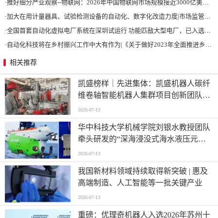
·
推好细分产业观察--物联网：2026年中国物联网市场规模接近3000亿美元 智慧工厂、智慧城市、智慧电网等将占60%以上
·
加大在用计量器具、试验检测设备的自动化、数字化改造力度|市场监管总局 工业和信息化部 关于促进企业计量能力提升的指导意见
·
全国首套自动化虚拟电厂系统在深圳试运行 功能匹敌大型电厂，已入选国际典型案例
·
自动化科技将在乡村振兴工作中大有作为|《关于做好2023年全面推进乡村振兴重点工作的意见》发布
相关推荐
凯盛榜样｜先进集体：凯盛机器人碳纤
维卷轴智能机器人集群项目创新团队
——迈向“智造”新高度
2026-07-13
华中科技大学机械学院刘银水教授团队
牵头研发的“深海浸没式海水液压元件
关键技术及应用”荣获国家技术发明奖
2026-07-13
二等奖
我国新材料领域持续取得新突破 | 惠及
高端制造、人工智能等一批关键产业
2026-07-13
重磅：优理奇机器人入选2026年苏州十