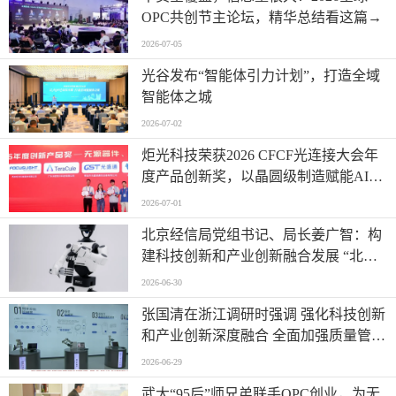
OPC共创节主论坛，精华总结看这篇→
2026-07-05
光谷发布“智能体引力计划”，打造全域
智能体之城
2026-07-02
炬光科技荣获2026 CFCF光连接大会年
度产品创新奖，以晶圆级制造赋能AI时
代高密度光互连
2026-07-01
北京经信局党组书记、局长姜广智：构
建科技创新和产业创新融合发展 “北京
模式” 为首都推进新型工业化注入强劲
2026-06-30
动能
张国清在浙江调研时强调 强化科技创新
和产业创新深度融合 全面加强质量管理
增加高质量供给
2026-06-29
武大“95后”师兄弟联手OPC创业，为无