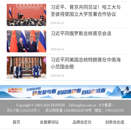
习近平、普京共同见证！哈工大与
圣彼得堡国立大学签署合作协议
2026-05-22
习近平同俄罗斯总统普京会谈
2026-05-21
习近平同美国总统特朗普在中南海
小范围会晤
2026-05-18
Copyright © 2003-2024
自动化网
ZiDongHua.com.cn ICP备案：
京ICP备11042658号-1
京公网安备 11010802024739号 微信：17812161557
首页
会展赛培坛
品牌自定位
创新自化成