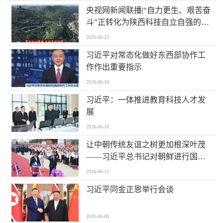
央视网新闻联播|“自力更生、艰苦奋
斗”正转化为陕西科技自立自强的坚
实力量
2026-06-23
习近平对常态化做好东西部协作工
作作出重要指示
2026-06-18
习近平：一体推进教育科技人才发
展
2026-06-16
让中朝传统友谊之树更加根深叶茂
——习近平总书记对朝鲜进行国事
访问纪实
2026-06-11
习近平同金正恩举行会谈
2026-06-09