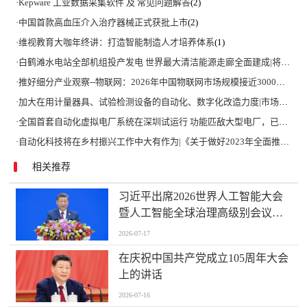
·
Kepware 工业数据采集软件 及 常见问题解答
(2)
·
中国首款高血压介入治疗器械正式获批上市
(2)
·
维视教育大咖年终讲：打造智能制造人才培养体系
(1)
·
白鹤滩水电站全部机组投产发电 世界最大清洁能源走廊全面建成|将为建设新型能源体系、保障国家能源安全、实现“双碳”目标提供有力支撑
·
推好细分产业观察--物联网：2026年中国物联网市场规模接近3000亿美元 智慧工厂、智慧城市、智慧电网等将占60%以上
·
加大在用计量器具、试验检测设备的自动化、数字化改造力度|市场监管总局 工业和信息化部 关于促进企业计量能力提升的指导意见
·
全国首套自动化虚拟电厂系统在深圳试运行 功能匹敌大型电厂，已入选国际典型案例
·
自动化科技将在乡村振兴工作中大有作为|《关于做好2023年全面推进乡村振兴重点工作的意见》发布
相关推荐
习近平出席2026世界人工智能大会
暨人工智能全球治理高级别会议开
幕式并发表主旨讲话
2026-07-17
在庆祝中国共产党成立105周年大会
上的讲话
2026-07-16