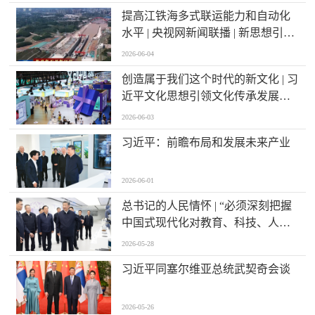
提高江铁海多式联运能力和自动化
水平 | 央视网新闻联播 | 新思想引领
新征程 | 西部陆海新通道跑出高水平
2026-06-04
对外开放“加速度”
创造属于我们这个时代的新文化 | 习
近平文化思想引领文化传承发展开
创新局面
2026-06-03
习近平：前瞻布局和发展未来产业
2026-06-01
总书记的人民情怀 | “必须深刻把握
中国式现代化对教育、科技、人才
的需求”
2026-05-28
习近平同塞尔维亚总统武契奇会谈
2026-05-26