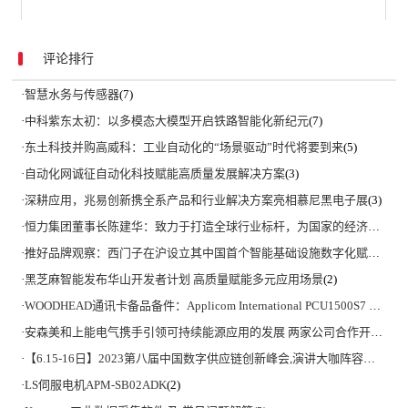
评论排行
·
智慧水务与传感器
(7)
·
中科紫东太初：以多模态大模型开启铁路智能化新纪元
(7)
·
东土科技并购高威科：工业自动化的“场景驱动”时代将要到来
(5)
·
自动化网诚征自动化科技赋能高质量发展解决方案
(3)
·
深耕应用，兆易创新携全系产品和行业解决方案亮相慕尼黑电子展
(3)
·
恒力集团董事长陈建华：致力于打造全球行业标杆，为国家的经济高质量发展贡献更大力量|上海电气集团党委书记、董事长吴磊来访
·
推好品牌观察：西门子在沪设立其中国首个智能基础设施数字化赋能中心
·
黑芝麻智能发布华山开发者计划 高质量赋能多元应用场景
(2)
·
WOODHEAD通讯卡备品备件：Applicom International PCU1500S7 PCU 1500 S7 V4.5.0
·
安森美和上能电气携手引领可持续能源应用的发展 两家公司合作开发高性能储能和太阳能组串式逆变器方案 以实现可持续的未来
·
【6.15-16日】2023第八届中国数字供应链创新峰会,演讲大咖阵容官宣
(2)
·
LS伺服电机APM-SB02ADK
(2)