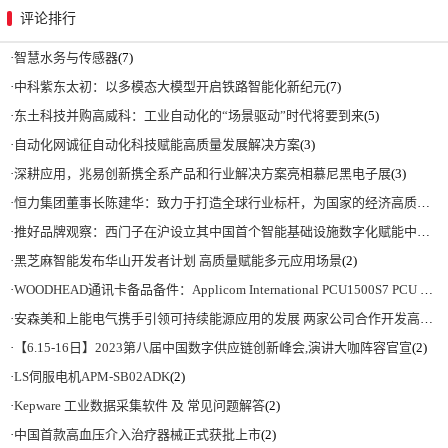
评论排行
·
智慧水务与传感器
(7)
·
中科紫东太初：以多模态大模型开启铁路智能化新纪元
(7)
·
东土科技并购高威科：工业自动化的“场景驱动”时代将要到来
(5)
·
自动化网诚征自动化科技赋能高质量发展解决方案
(3)
·
深耕应用，兆易创新携全系产品和行业解决方案亮相慕尼黑电子展
(3)
·
恒力集团董事长陈建华：致力于打造全球行业标杆，为国家的经济高质量发展贡献更大力量|上海电气集团党委书记、董事长吴磊来访
·
推好品牌观察：西门子在沪设立其中国首个智能基础设施数字化赋能中心
(2)
·
黑芝麻智能发布华山开发者计划 高质量赋能多元应用场景
(2)
·
WOODHEAD通讯卡备品备件：Applicom International PCU1500S7 PCU 1500 S7 V4.5.0
·
安森美和上能电气携手引领可持续能源应用的发展 两家公司合作开发高性能储能和太阳能组串式逆变器方案 以实现可持续的未来
·
【6.15-16日】2023第八届中国数字供应链创新峰会,演讲大咖阵容官宣
(2)
·
LS伺服电机APM-SB02ADK
(2)
·
Kepware 工业数据采集软件 及 常见问题解答
(2)
·
中国首款高血压介入治疗器械正式获批上市
(2)