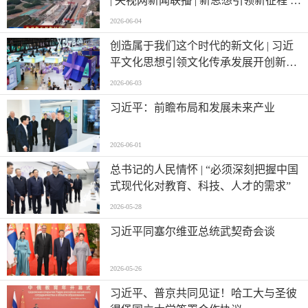
| 央视网新闻联播 | 新思想引领新征程 |
西部陆海新通道跑出高水平对外开放
2026-06-04
“加速度”
创造属于我们这个时代的新文化 | 习近
平文化思想引领文化传承发展开创新局
面
2026-06-03
习近平：前瞻布局和发展未来产业
2026-06-01
总书记的人民情怀 | “必须深刻把握中国
式现代化对教育、科技、人才的需求”
2026-05-28
习近平同塞尔维亚总统武契奇会谈
2026-05-26
习近平、普京共同见证！哈工大与圣彼