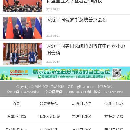
得堡国立大学签署合作协议
2026-05-22
习近平同俄罗斯总统普京会谈
2026-05-21
习近平同美国总统特朗普在中南海小范
围会晤
2026-05-18
Copyright © 2003-2024
自动化网
ZiDongHua.com.cn ICP备案：
京ICP备11042658号-1
京公网安备 11010802024739号 微信：17812161557
首页
会展赛培坛
品牌自定位
创新自化成
方案应用场
自动化学院派
驾驶自动化
推好新品榜
自动化者人文
动感惠民生
设计自动化
热门专栏榜