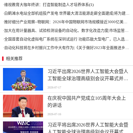
·
维视教育大咖年终讲：打造智能制造人才培养体系
(1)
·
白鹤滩水电站全部机组投产发电 世界最大清洁能源走廊全面建成|将为建设新型能源体系、保障国家能源安全、实现“双碳”目标提供有力支撑
·
推好细分产业观察--物联网：2026年中国物联网市场规模接近3000亿美元 智慧工厂、智慧城市、智慧电网等将占60%以上
·
加大在用计量器具、试验检测设备的自动化、数字化改造力度|市场监管总局 工业和信息化部 关于促进企业计量能力提升的指导意见
·
全国首套自动化虚拟电厂系统在深圳试运行 功能匹敌大型电厂，已入选国际典型案例
·
自动化科技将在乡村振兴工作中大有作为|《关于做好2023年全面推进乡村振兴重点工作的意见》发布
相关推荐
习近平出席2026世界人工智能大会暨人
工智能全球治理高级别会议开幕式并发
表主旨讲话
2026-07-17
在庆祝中国共产党成立105周年大会上
的讲话
2026-07-16
习近平将出席2026世界人工智能大会暨
人工智能全球治理高级别会议开幕式并