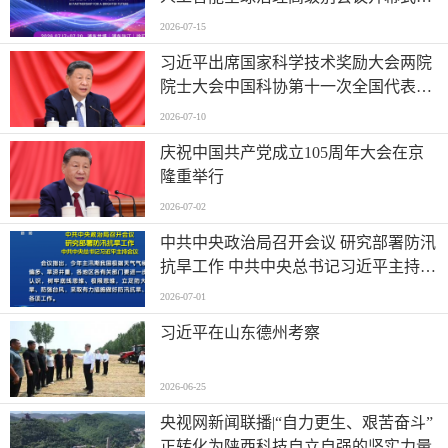
发表主旨讲话
2026-07-15
习近平出席国家科学技术奖励大会两院
院士大会中国科协第十一次全国代表大
会并发表重要讲话
2026-07-10
庆祝中国共产党成立105周年大会在京
隆重举行
2026-07-02
中共中央政治局召开会议 研究部署防汛
抗旱工作 中共中央总书记习近平主持会
议
2026-07-01
习近平在山东德州考察
2026-06-25
央视网新闻联播|“自力更生、艰苦奋斗”
正转化为陕西科技自立自强的坚实力量