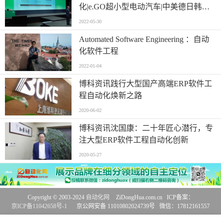
化|e.GO超小型电动汽车|中美德日韩电
动汽车产业2022动态（四）
2022-05-30
Automated Software Engineering ：自动
化软件工程
2022-01-04
博科资讯践行大型国产高端ERP软件工
程自动化焕新之路
2020-06-02
博科资讯沈国康：二十年匠心潜行，专
注大型ERP软件工程自动化创新
2020-05-27
Copyright © 2003-2024
自动化网
ZiDongHua.com.cn ICP备案：
京ICP备11042658号-1
京公网安备 11010802024739号 微信：17812161557