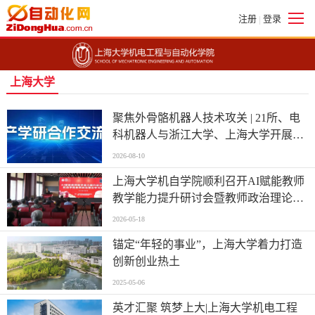
注册
登录
|
上海大学
聚焦外骨骼机器人技术攻关 | 21所、电
科机器人与浙江大学、上海大学开展产
学研交流
2026-08-10
上海大学机自学院顺利召开AI赋能教师
教学能力提升研讨会暨教师政治理论学
习会
2026-05-18
锚定“年轻的事业”，上海大学着力打造
创新创业热土
2025-05-06
英才汇聚 筑梦上大|上海大学机电工程