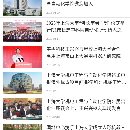
与自动化学院邀您加入
2025-04-29
2025年上海大学“伟长学者”聘任仪式举
行|钱伟长是中科院自动化所创始人之一
2025-04-11
宇树科技王兴兴与母校上海大学合作 |
启用上海宝山上大通用机器人研究院
2025-02-26
上海大学机电工程与自动化学院诚邀申
报海外优青项目|申报学科：机械工程、
控制科学与工程、电气工程、人工智
2025-02-21
能、医工结合等
上海大学机电工程与自动化学院：民营
企业座谈会上，王兴兴校友现场发言
2025-02-18
国地中心携手上海大学成立人形机器人