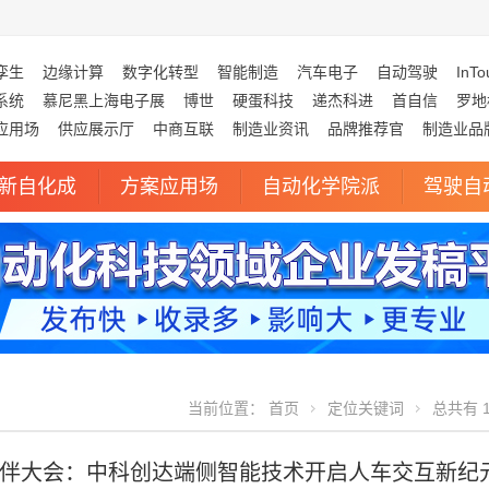
孪生
边缘计算
数字化转型
智能制造
汽车电子
自动驾驶
InTo
系统
慕尼黑上海电子展
博世
硬蛋科技
递杰科进
首自信
罗地
应用场
供应展示厅
中商互联
制造业资讯
品牌推荐官
制造业品
新自化成
方案应用场
自动化学院派
驾驶自
当前位置：
首页
定位关键词
总共有 1
伴大会：中科创达端侧智能技术开启人车交互新纪