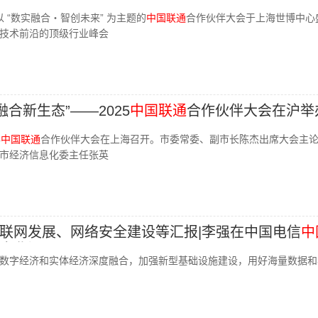
，以 “数实融合・智创未来” 为主题的
中国联通
合作伙伴大会于上海世博中心
技术前沿的顶级行业峰会
融合新生态”——2025
中国联通
合作伙伴大会在沪举
年
中国联通
合作伙伴大会在上海召开。市委常委、副市长陈杰出席大会主
市经济信息化委主任张英
联网发展、网络安全建设等汇报|李强在中国电信
中
企业调研
数字经济和实体经济深度融合，加强新型基础设施建设，用好海量数据和