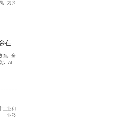
园，为乡
会在
方面，全
、AI
市工业和
、工业经