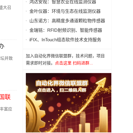
鸿达安视：智慧农业在线监测仪器
盛大召
金叶仪器：环境与生态在线监测仪器
山东诺方：高精度多通道颗粒物传感器
金瑞铭：RFID射频识别、智能传感器
iFIX、InTouch组态软件技术支持服务
办
加入自动化界微信联盟群，技术问题，项目
论坛并致
需求即时对接。
点击这里 扫码进群...
国联
丰富应