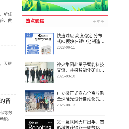
、新任
验、做
热点聚焦
快速响应 高度稳定 分布
式IO模块在锂电池制造的
优势揭秘 | 支持Modbu
2023-06-11
s、MQTT、OPC UA、P
rofinet、EtherCAT、Ethe
办，天眼
rnet/IP、BACnet/IP等多
神火集团赴量子智能科技
种协议
交流，共探智能化矿山新
未来
2025-03-10
广立微正式宣布全资收购
全球硅光设计自动化先锋
的智
LUCEDA
2025-08-13
环保等数
动能。
又一互联网大厂出手，首
形科技获得新一轮数亿元