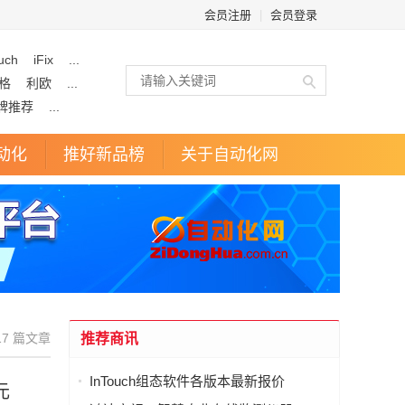
会员注册
|
会员登录
uch
iFix
...
格
利欧
...
牌推荐
...
动化
推好新品榜
关于自动化网
7 篇文章
推荐商讯
InTouch组态软件各版本最新报价
元