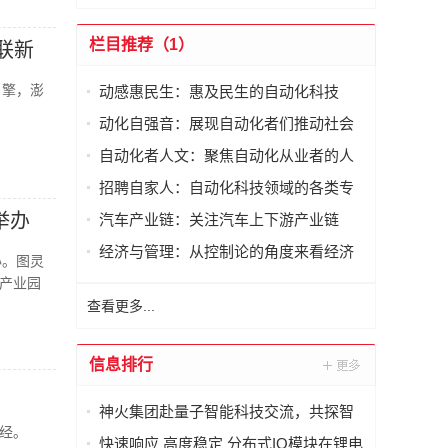
栏目推荐（1）
联新
引擎，澎
动感惠民生：惠及民生的自动化科技
动化自强音：展现自动化者们推动社会
进步发出的响亮声音
自动化者人文：聚焦自动化从业者的人
文思考
招聘自家人：自动化科技领域的各类专
家及人才需求资讯
举办
汽车产业链：关注汽车上下游产业链
经济与管理：从控制论的角度来看经济
办。图灵
与管理
产业园
查看更多...
信息排行
神火集团赴量子智能科技交流，共探智
经。
能化矿山新未来
快速响应 高度稳定 分布式IO模块在锂电