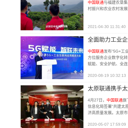
中国联通
与福建农垦集
村振兴和农业农村发展
2021-04-30 11:31:40
全面助力工业
京召开
中国联通
发布“5G+
方位服务企业数字化转
赋能、安全护航、全连
2020-08-19 10:32:13
太原联通携手太
4月27日，
中国联通
旗
信息化局签署“共建太
济高质量发展。太原市
2020-05-07 17:59:09