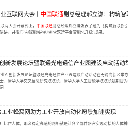
+工业互联网大会丨
中国联通
副总经理郝立谦：​构筑智
新动能
业互联网大会开幕式上，
中国联通
副总经理郝立谦发表了题为《构筑智联新
讲，并发布“AI赋能格物Unilink双跨平台智能化升级”成果。
I创新发展论坛暨联通光电通信产业园建设启动活动
工业AI创新发展论坛暨联通光电通信产业园建设启动活动在无锡高新区举
士、清华大学交叉信息研究院院长、清华大学人工智能学院院长姚期智为
词。
G工业蜂窝网助力工业开放自动化愿景加速实现
厂比作人体，那么稳定高速的网络就是让各个部件器官实现对接的人体神