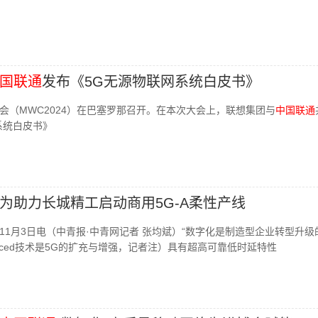
国联通
发布《5G无源物联网系统白皮书》
会（MWC2024）在巴塞罗那召开。在本次大会上，联想集团与
中国联通
系统白皮书》
为助力长城精工启动商用5G-A柔性产线
11月3日电（中青报·中青网记者 张均斌）“数字化是制造型企业转型升级
dvanced技术是5G的扩充与增强，记者注）具有超高可靠低时延特性