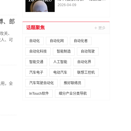
A1轮融资｜人脸机器人首
2026-04-09
次登上《科学·机器人
学》封面
博、郎
话题聚焦
攻关、
减人、可
自动化
自动化网
自动化者
自动化科技
智能制造
自动驾驶
智能交通
人工智能
自动化界
汽车电子
电动汽车
联想工控机
启用，全
汽车驾驶自动化
推好联络员
InTouch软件
细分产业分类导航