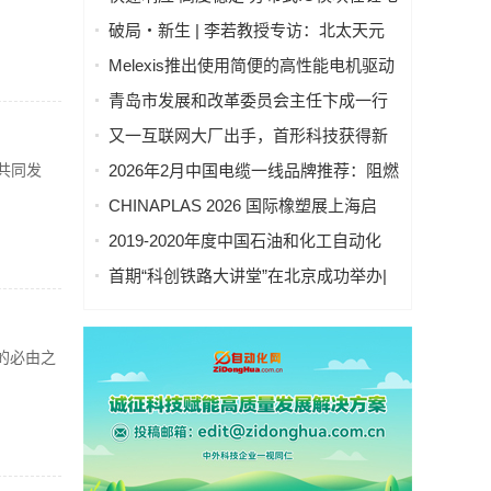
池制造的优势揭秘 | 支持Modbus、
破局・新生 | 李若教授专访：北太天元
MQTT、OPC UA、Profinet、
打破 30 年垄断，国产科学计算软件崛起
Melexis推出使用简便的高性能电机驱动
EtherCAT、Ethernet/IP、BACnet/IP等多
之路
芯片，助力三相风扇实现快速、免代码
种协议
青岛市发展和改革委员会主任卞成一行
设计
到国创中心调研指导
又一互联网大厂出手，首形科技获得新
一轮数亿元A1轮融资｜人脸机器人首次
共同发
2026年2月中国电缆一线品牌推荐：阻燃
登上《科学·机器人学》封面
防火电缆国内一线品牌推荐排名名单
CHINAPLAS 2026 国际橡塑展上海启
幕！5,000余家全球展商共塑智能绿色橡
2019-2020年度中国石油和化工自动化
塑新未来
行业科学技术奖拟授奖公示
首期“科创铁路大讲堂”在北京成功举办|
中科紫东太初董事长王金桥作《多模态
人工智能驱动新一代技术变革》主题讲
座
的必由之