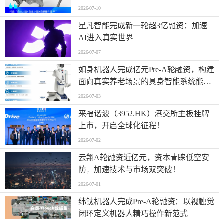
盛」完成数亿元B轮融资
2026-07-10
星凡智能完成新一轮超3亿融资：加速
AI进入真实世界
2026-07-07
如身机器人完成亿元Pre-A轮融资，构建
面向真实养老场景的具身智能系统能力
平台
2026-07-03
来福谐波（3952.HK）港交所主板挂牌
上市，开启全球化征程！
2026-07-02
云翔A轮融资近亿元，资本青睐低空安
防，加速技术与市场双突破！
2026-07-01
纬钛机器人完成Pre-A轮融资：以视触觉
闭环定义机器人精巧操作新范式