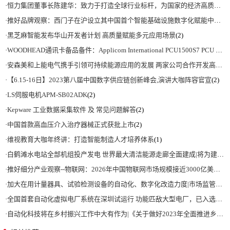
·
恒力集团董事长陈建华：致力于打造全球行业标杆，为国家的经济高质量发展贡献更大力量|上海电气集团党委书记、董事长吴磊来访
·
推好品牌观察：西门子在沪设立其中国首个智能基础设施数字化赋能中心
(2)
·
黑芝麻智能发布华山开发者计划 高质量赋能多元应用场景
(2)
·
WOODHEAD通讯卡备品备件：Applicom International PCU1500S7 PCU 1500 S7 V4.5.0
·
安森美和上能电气携手引领可持续能源应用的发展 两家公司合作开发高性能储能和太阳能组串式逆变器方案 以实现可持续的未来
·
【6.15-16日】2023第八届中国数字供应链创新峰会,演讲大咖阵容官宣
(2)
·
LS伺服电机APM-SB02ADK
(2)
·
Kepware 工业数据采集软件 及 常见问题解答
(2)
·
中国首款高血压介入治疗器械正式获批上市
(2)
·
维视教育大咖年终讲：打造智能制造人才培养体系
(1)
·
白鹤滩水电站全部机组投产发电 世界最大清洁能源走廊全面建成|将为建设新型能源体系、保障国家能源安全、实现“双碳”目标提供有力支撑
·
推好细分产业观察--物联网：2026年中国物联网市场规模接近3000亿美元 智慧工厂、智慧城市、智慧电网等将占60%以上
·
加大在用计量器具、试验检测设备的自动化、数字化改造力度|市场监管总局 工业和信息化部 关于促进企业计量能力提升的指导意见
·
全国首套自动化虚拟电厂系统在深圳试运行 功能匹敌大型电厂，已入选国际典型案例
·
自动化科技将在乡村振兴工作中大有作为|《关于做好2023年全面推进乡村振兴重点工作的意见》发布