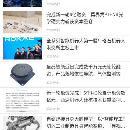
2026-07-13
完成新一轮6亿融资！莫界凭AI+AR光
学硬实力斩获资本重仓
2026-07-13
全系列智能机器人第一股！珞石机器人
港交所主板上市
2026-07-11
量感智能近日完成数千万元天使轮融
资，产品落地惯性导航、气体监测等
2026-07-11
新一轮融资完成！5个月3轮累计融资数
亿元，西湖机器人硬核技术获重金押
注！
2026-07-10
自研焊接具身大脑模型，以“智能焊工”
切入工业制造具身智能赛道，「昇视唯