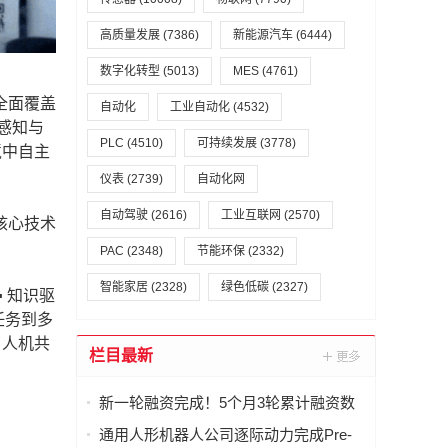
高质量发展
(7386)
新能源汽车
(6444)
数字化转型
(5013)
MES
(4761)
全面覆盖
自动化
工业自动化
(4532)
感知与
PLC
(4510)
可持续发展
(3778)
境中自主
仪表
(2739)
自动化网
自动驾驶
(2616)
工业互联网
(2570)
核心技术
PAC
(2348)
节能环保
(2332)
智能家居
(2328)
绿色低碳
(2327)
▪ 知识驱
任务到多
了人机共
栏目最新
新一轮融资完成！5个月3轮累计融资数
亿元，西湖机器人硬核技术获重金押
通用人形机器人公司逐际动力完成Pre-