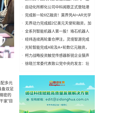
际动力LimX Dynamics」A+轮融资|已布
自动化所孵化公司中科闻歌正式登陆港
局传感器、算法、芯片、电池等
交所，成果转化再添新标杆
完成新一轮6亿融资！莫界凭AI+AR光学
硬实力斩获资本重仓
无界动力完成超2亿美元天使轮融资，加
速具身通用大脑与世界模型开发
全系列智能机器人第一股！珞石机器人
港交所主板上市
经纬连续两轮重仓押注，灵境智源完成
超亿元天使轮及天使+轮融资
光轮智能完成A轮及A+轮数亿元融资，
打造Physical AI时代的数据基础设施
柯力战略投资触觉传感器新锐企业猿声
科技
徐晓兰常委代表致公党中央的发言：壮
大耐心资本 完善资本市场投融资机制
适配多元
具备双足
超精密的
干家”目