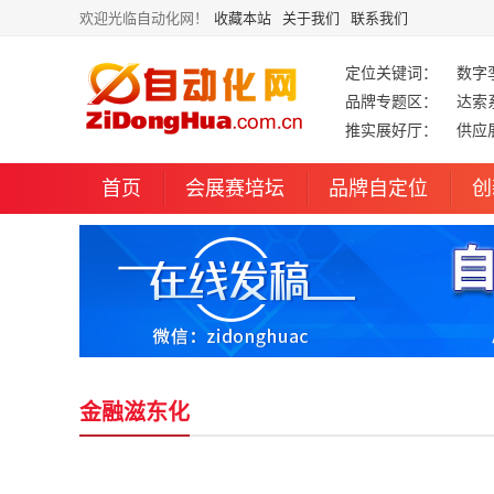
欢迎光临自动化网！
收藏本站
关于我们
联系我们
定位关键词：
数字
品牌专题区：
达索
推实展好厅：
供应
首页
会展赛培坛
品牌自定位
创
金融滋东化