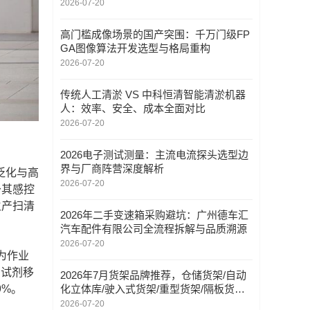
度解析
2026-07-20
高门槛成像场景的国产突围：千万门级FP
GA图像算法开发选型与格局重构
2026-07-20
传统人工清淤 VS 中科恒清智能清淤机器
人：效率、安全、成本全面对比
2026-07-20
2026电子测试测量：主流电流探头选型边
界与厂商阵营深度解析
泛化与高
2026-07-20
予其感控
生产扫清
2026年二手变速箱采购避坑：广州德车汇
汽车配件有限公司全流程拆解与品质溯源
2026-07-20
为作业
、试剂移
2026年7月货架品牌推荐，仓储货架/自动
化立体库/驶入式货架/重型货架/隔板货架/
9%。
层板货架/轻型货架，货架企业如何选
2026-07-20