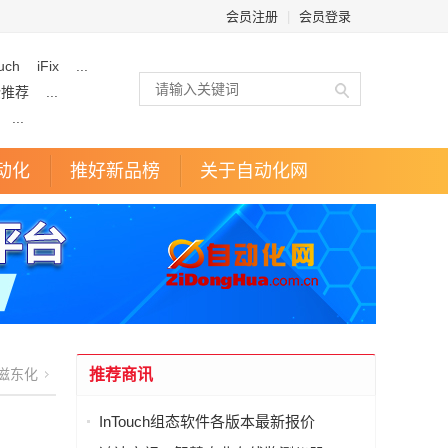
会员注册
|
会员登录
uch
iFix
...
企推荐
...
...
动化
推好新品榜
关于自动化网
滋东化
推荐商讯
InTouch组态软件各版本最新报价