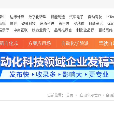
孪生
边缘计算
数字化转型
智能制造
汽车电子
自动驾驶
InTo
系统
博世
硬蛋科技
递杰科进
首自信
罗地格
科商资讯
优
展示厅
中商互联
制造业资讯
品牌推荐官
制造业品荐
百站网络
新自化成
方案应用场
自动化学院派
驾驶自
当前位置：
首页
自动化观世界
金融