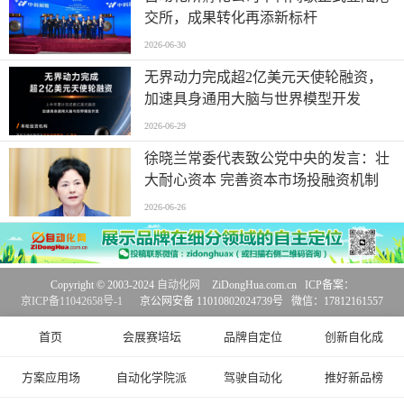
交所，成果转化再添新标杆
2026-06-30
无界动力完成超2亿美元天使轮融资，
加速具身通用大脑与世界模型开发
2026-06-29
徐晓兰常委代表致公党中央的发言：壮
大耐心资本 完善资本市场投融资机制
2026-06-26
Copyright © 2003-2024
自动化网
ZiDongHua.com.cn ICP备案：
京ICP备11042658号-1
京公网安备 11010802024739号 微信：17812161557
首页
会展赛培坛
品牌自定位
创新自化成
方案应用场
自动化学院派
驾驶自动化
推好新品榜