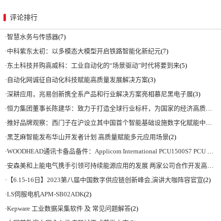
评论排行
·
智慧水务与传感器
(7)
·
中科紫东太初：以多模态大模型开启铁路智能化新纪元
(7)
·
东土科技并购高威科：工业自动化的“场景驱动”时代将要到来
(5)
·
自动化网诚征自动化科技赋能高质量发展解决方案
(3)
·
深耕应用，兆易创新携全系产品和行业解决方案亮相慕尼黑电子展
(3)
·
恒力集团董事长陈建华：致力于打造全球行业标杆，为国家的经济高质量发展贡献更大力量|上海电气集团党委书记、董事长吴磊来访
·
推好品牌观察：西门子在沪设立其中国首个智能基础设施数字化赋能中心
(2)
·
黑芝麻智能发布华山开发者计划 高质量赋能多元应用场景
(2)
·
WOODHEAD通讯卡备品备件：Applicom International PCU1500S7 PCU 1500 S7 V4.5.0
·
安森美和上能电气携手引领可持续能源应用的发展 两家公司合作开发高性能储能和太阳能组串式逆变器方案 以实现可持续的未来
·
【6.15-16日】2023第八届中国数字供应链创新峰会,演讲大咖阵容官宣
(2)
·
LS伺服电机APM-SB02ADK
(2)
·
Kepware 工业数据采集软件 及 常见问题解答
(2)