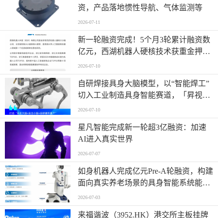
资，产品落地惯性导航、气体监测等
2026-07-11
新一轮融资完成！5个月3轮累计融资数
亿元，西湖机器人硬核技术获重金押
注！
2026-07-10
自研焊接具身大脑模型，以“智能焊工”
切入工业制造具身智能赛道，「昇视唯
盛」完成数亿元B轮融资
2026-07-10
星凡智能完成新一轮超3亿融资：加速
AI进入真实世界
2026-07-07
如身机器人完成亿元Pre-A轮融资，构建
面向真实养老场景的具身智能系统能力
平台
2026-07-03
来福谐波（3952.HK）港交所主板挂牌