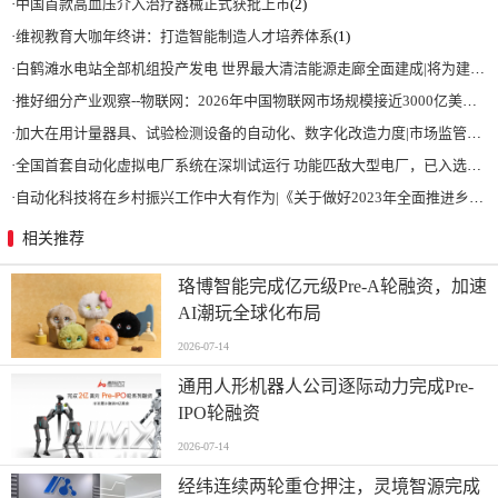
·
中国首款高血压介入治疗器械正式获批上市
(2)
·
维视教育大咖年终讲：打造智能制造人才培养体系
(1)
·
白鹤滩水电站全部机组投产发电 世界最大清洁能源走廊全面建成|将为建设新型能源体系、保障国家能源安全、实现“双碳”目标提供有力支撑
·
推好细分产业观察--物联网：2026年中国物联网市场规模接近3000亿美元 智慧工厂、智慧城市、智慧电网等将占60%以上
·
加大在用计量器具、试验检测设备的自动化、数字化改造力度|市场监管总局 工业和信息化部 关于促进企业计量能力提升的指导意见
·
全国首套自动化虚拟电厂系统在深圳试运行 功能匹敌大型电厂，已入选国际典型案例
·
自动化科技将在乡村振兴工作中大有作为|《关于做好2023年全面推进乡村振兴重点工作的意见》发布
相关推荐
珞博智能完成亿元级Pre-A轮融资，加速
AI潮玩全球化布局
2026-07-14
通用人形机器人公司逐际动力完成Pre-
IPO轮融资
2026-07-14
经纬连续两轮重仓押注，灵境智源完成