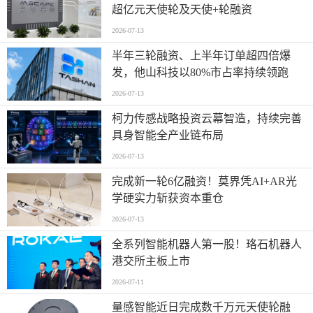
超亿元天使轮及天使+轮融资
2026-07-13
半年三轮融资、上半年订单超四倍爆
发，他山科技以80%市占率持续领跑
2026-07-13
柯力传感战略投资云幕智造，持续完善
具身智能全产业链布局
2026-07-13
完成新一轮6亿融资！莫界凭AI+AR光
学硬实力斩获资本重仓
2026-07-13
全系列智能机器人第一股！珞石机器人
港交所主板上市
2026-07-11
量感智能近日完成数千万元天使轮融