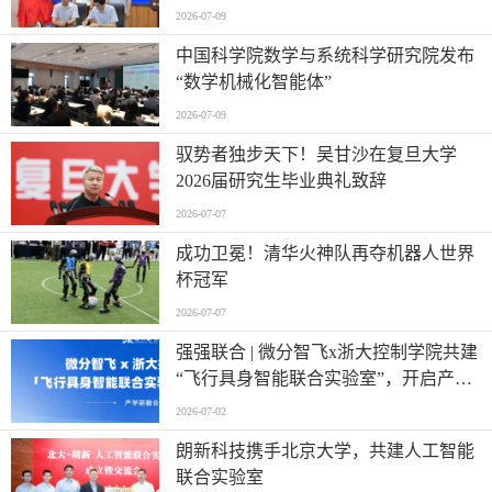
2026-07-09
中国科学院数学与系统科学研究院发布
“数学机械化智能体”
2026-07-09
驭势者独步天下！吴甘沙在复旦大学
2026届研究生毕业典礼致辞
2026-07-07
成功卫冕！清华火神队再夺机器人世界
杯冠军
2026-07-07
强强联合 | 微分智飞x浙大控制学院共建
“飞行具身智能联合实验室”，开启产学
研深度融合新篇章
2026-07-02
朗新科技携手北京大学，共建人工智能
联合实验室