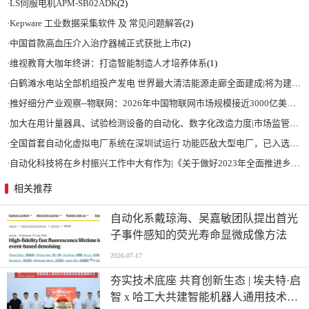
·
LS伺服电机APM-SB02ADK
(2)
·
Kepware 工业数据采集软件 及 常见问题解答
(2)
·
中国首款高血压介入治疗器械正式获批上市
(2)
·
维视教育大咖年终讲：打造智能制造人才培养体系
(1)
·
白鹤滩水电站全部机组投产发电 世界最大清洁能源走廊全面建成|将为建设新型能源体系、保障国家能源安全、实现“双碳”目标提供有力支撑
·
推好细分产业观察--物联网：2026年中国物联网市场规模接近3000亿美元 智慧工厂、智慧城市、智慧电网等将占60%以上
·
加大在用计量器具、试验检测设备的自动化、数字化改造力度|市场监管总局 工业和信息化部 关于促进企业计量能力提升的指导意见
·
全国首套自动化虚拟电厂系统在深圳试运行 功能匹敌大型电厂，已入选国际典型案例
·
自动化科技将在乡村振兴工作中大有作为|《关于做好2023年全面推进乡村振兴重点工作的意见》发布
相关推荐
自动化系戴琼海、吴嘉敏团队提出首光
子事件感知的荧光寿命显微成像方法
2026-07-17
夯实技术底座 共育创新生态 | 埃夫特·启
智 x 哈工大共建智能机器人通用技术底