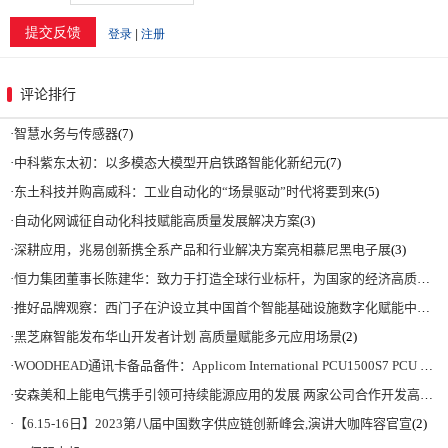
评论排行
·
智慧水务与传感器
(7)
·
中科紫东太初：以多模态大模型开启铁路智能化新纪元
(7)
·
东土科技并购高威科：工业自动化的“场景驱动”时代将要到来
(5)
·
自动化网诚征自动化科技赋能高质量发展解决方案
(3)
·
深耕应用，兆易创新携全系产品和行业解决方案亮相慕尼黑电子展
(3)
·
恒力集团董事长陈建华：致力于打造全球行业标杆，为国家的经济高质量发展贡献更大力量|上海电气集团党委书记、董事长吴磊来访
·
推好品牌观察：西门子在沪设立其中国首个智能基础设施数字化赋能中心
(2)
·
黑芝麻智能发布华山开发者计划 高质量赋能多元应用场景
(2)
·
WOODHEAD通讯卡备品备件：Applicom International PCU1500S7 PCU 1500 S7 V4.5.0
·
安森美和上能电气携手引领可持续能源应用的发展 两家公司合作开发高性能储能和太阳能组串式逆变器方案 以实现可持续的未来
·
【6.15-16日】2023第八届中国数字供应链创新峰会,演讲大咖阵容官宣
(2)