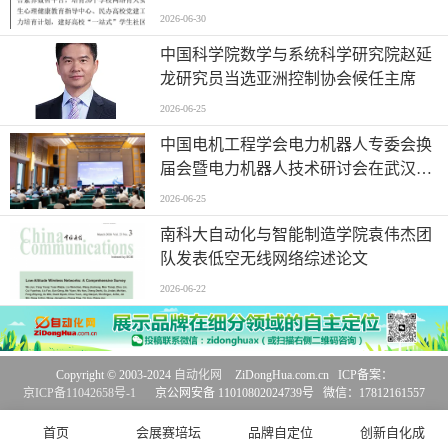
2026-06-30
中国科学院数学与系统科学研究院赵延
龙研究员当选亚洲控制协会候任主席
2026-06-25
中国电机工程学会电力机器人专委会换
届会暨电力机器人技术研讨会在武汉举
行
2026-06-25
南科大自动化与智能制造学院袁伟杰团
队发表低空无线网络综述论文
2026-06-22
Copyright © 2003-2024
自动化网
ZiDongHua.com.cn ICP备案：
京ICP备11042658号-1
京公网安备 11010802024739号 微信：17812161557
首页
会展赛培坛
品牌自定位
创新自化成