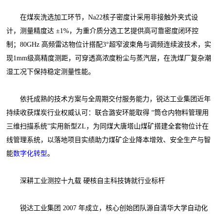
在煤炭洗选加工环节，Na22核子密度计采用非接触外夹式设
计，测量精度达 ±1%，为重介质分选工艺提供高可靠密度闭环控
制；80GHz 高频雷达物位计搭配3°超窄波束角与调频连续波技术，实
现1mm级高精度测距，可穿透高浓度粉尘与蒸汽层，在洗煤厂复杂潮
湿工况下保持稳定测量性能。
依托成熟的技术方案与全周期交付服务能力，锐达工业集团近年
持续收获煤炭行业权威认可：联合潞安环能取得 “筒仓内物料管理用
三维扫描系统”实用新型ZL，为同煤大唐塔山煤矿搭建全套物位计在
线管理系统，以落地项目实绩助力煤矿企业降本增效、安全生产与智
能
数字化转型
。
深耕工业测控十九载 硬核自主科技铸就行业标杆
锐达工业集团 2007 年成立，核心创始团队源自清华大学自动化