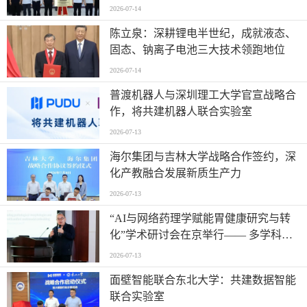
座实训实验室
2026-07-14
陈立泉：深耕锂电半世纪，成就液态、
固态、钠离子电池三大技术领跑地位
2026-07-14
普渡机器人与深圳理工大学官宣战略合
作，将共建机器人联合实验室
2026-07-13
海尔集团与吉林大学战略合作签约，深
化产教融合发展新质生产力
2026-07-13
“AI与网络药理学赋能胃健康研究与转
化”学术研讨会在京举行—— 多学科交
叉推动胃病防治进入智能化新阶段
2026-07-13
面壁智能联合东北大学：共建数据智能
联合实验室