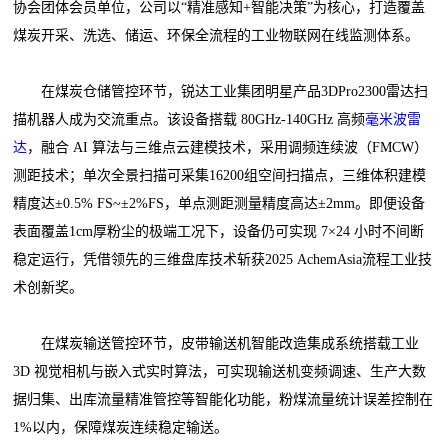
协会团体会员单位，公司以“精准感知+智能决策”为核心，打造覆盖
煤炭开采、洗选、储运、环保全流程的工业物联网在线监测体系。
在煤炭仓储管控环节，锐达工业集团明星产品3DPro2300雷达扫
描机器人成为交流重点。该设备搭载 80GHz-140GHz 高频
毫米波雷
达
，融合 AI 算法与三维点云建模技术，采用调频连续波（FMCW）
测距技术；单次全景扫描可采集16200组空间扫描点，三维体积建模
精度达±0.5% FS~±2%FS，单点测距测量精度高达±2mm。即便设备
表面覆盖1cm厚粉尘的极端工况下，设备仍可实现 7×24 小时不间断
稳定运行，凭借领先的三维盘库技术斩获2025 AchemAsia流程工业技
术创新奖。
在煤炭输送管控环节，皮带输送机智能改造集成系统搭载工业
3D 视觉相机与嵌入式实时算法，可实现输送机变频调速、生产大数
据归集、出库流量精准管控等智能化功能，粉煤流量统计误差控制在
1%以内，保障煤炭连续稳定输送。