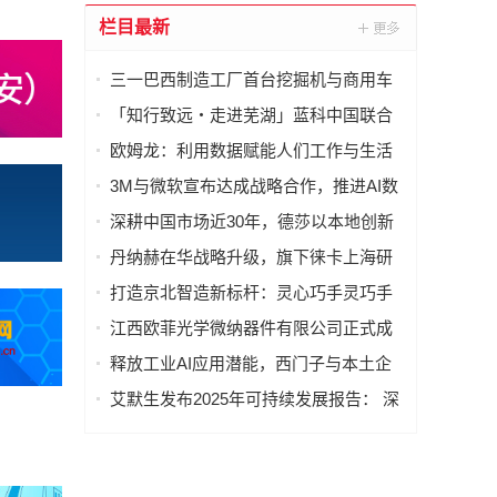
栏目最新
三一巴西制造工厂首台挖掘机与商用车
样机下线
「知行致远・走进芜湖」蓝科中国联合
上市公司协会，发起高端制造业深度研
欧姆龙：利用数据赋能人们工作与生活
学
的方方面面
3M与微软宣布达成战略合作，推进AI数
据中心基础设施技术发展和企业转型
深耕中国市场近30年，德莎以本地创新
与供应链韧性连接全球
丹纳赫在华战略升级，旗下徕卡上海研
发制造基地正式启动
打造京北智造新标杆：灵心巧手灵巧手
智能化生产线落地北京昌平
江西欧菲光学微纳器件有限公司正式成
立
释放工业AI应用潜能，西门子与本土企
业深化合作
艾默生发布2025年可持续发展报告： 深
化"绿色"战略，以创新技术赋能全球净零
未来