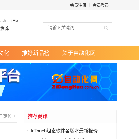
会员注册
|
会员登录
uch
iFix
...
企推荐
...
...
动化
推好新品榜
关于自动化网
自定位
推荐商讯
InTouch组态软件各版本最新报价