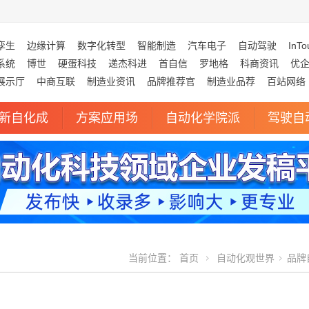
孪生
边缘计算
数字化转型
智能制造
汽车电子
自动驾驶
InTo
系统
博世
硬蛋科技
递杰科进
首自信
罗地格
科商资讯
优
展示厅
中商互联
制造业资讯
品牌推荐官
制造业品荐
百站网络
新自化成
方案应用场
自动化学院派
驾驶自
当前位置：
首页
自动化观世界
品牌