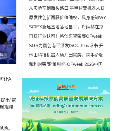
华南中心落地深圳，全域AIOT战略全面
从实验室到街头路口 墨甲智警机器人获
拉开
虎啸双银奖
原发性创新再获价值确权，具身感知WY
代表帕西尼入选未来产业定义者榜单
SCIEX新建基地落地昌平，丹纳赫在京
布局第三座制造基地
再获行业认可！格创东智荣膺OFweek
2026中国智能制造行业年度卓越领军企
SGS为赢创南平颁发ISCC Plus证书 开
业奖
启化工循环经济新历程
他山科技机器人幼儿园揭牌，携手萨顿
教授与生态伙伴，共启具身智能“启蒙时
和利时荣膺“维科杯·OFweek 2026中国
代”
智能制造行业年度卓越领军企业奖”，以
自主创新实力引领智造新浪潮
让AI
提出“密
实现规模
现场。