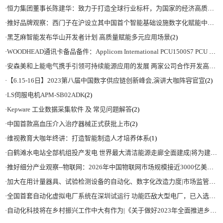
·
恒力集团董事长陈建华：致力于打造全球行业标杆，为国家的经济高质量发展贡献更大力量|上海电气集团党委书记、董事长吴磊来访
·
推好品牌观察：西门子在沪设立其中国首个智能基础设施数字化赋能中心
(2)
·
黑芝麻智能发布华山开发者计划 高质量赋能多元应用场景
(2)
·
WOODHEAD通讯卡备品备件：Applicom International PCU1500S7 PCU 1500 S7 V4.5.0
·
安森美和上能电气携手引领可持续能源应用的发展 两家公司合作开发高性能储能和太阳能组串式逆变器方案 以实现可持续的未来
·
【6.15-16日】2023第八届中国数字供应链创新峰会,演讲大咖阵容官宣
(2)
·
LS伺服电机APM-SB02ADK
(2)
·
Kepware 工业数据采集软件 及 常见问题解答
(2)
·
中国首款高血压介入治疗器械正式获批上市
(2)
·
维视教育大咖年终讲：打造智能制造人才培养体系
(1)
·
白鹤滩水电站全部机组投产发电 世界最大清洁能源走廊全面建成|将为建设新型能源体系、保障国家能源安全、实现“双碳”目标提供有力支撑
·
推好细分产业观察--物联网：2026年中国物联网市场规模接近3000亿美元 智慧工厂、智慧城市、智慧电网等将占60%以上
·
加大在用计量器具、试验检测设备的自动化、数字化改造力度|市场监管总局 工业和信息化部 关于促进企业计量能力提升的指导意见
·
全国首套自动化虚拟电厂系统在深圳试运行 功能匹敌大型电厂，已入选国际典型案例
·
自动化科技将在乡村振兴工作中大有作为|《关于做好2023年全面推进乡村振兴重点工作的意见》发布