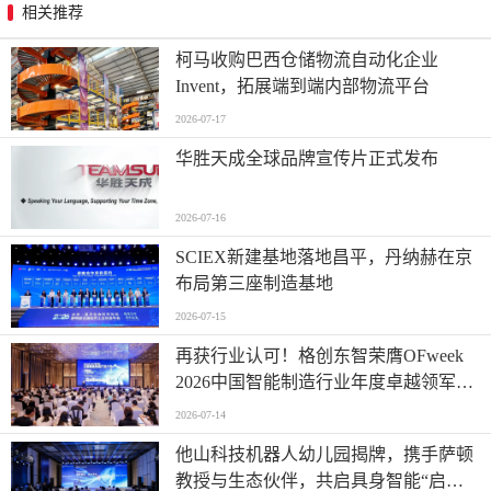
相关推荐
柯马收购巴西仓储物流自动化企业
Invent，拓展端到端内部物流平台
2026-07-17
华胜天成全球品牌宣传片正式发布
2026-07-16
SCIEX新建基地落地昌平，丹纳赫在京
布局第三座制造基地
2026-07-15
再获行业认可！格创东智荣膺OFweek
2026中国智能制造行业年度卓越领军企
业奖
2026-07-14
他山科技机器人幼儿园揭牌，携手萨顿
教授与生态伙伴，共启具身智能“启蒙