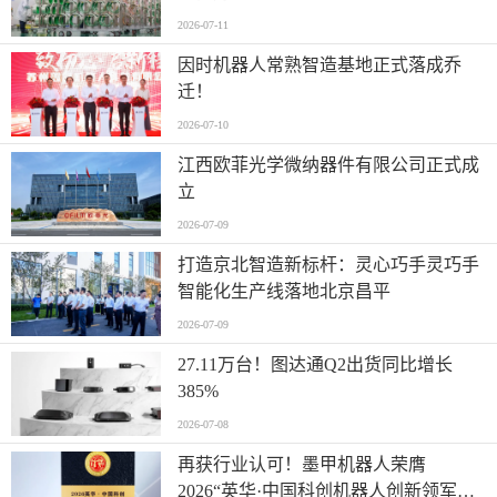
2026-07-11
因时机器人常熟智造基地正式落成乔
迁！
2026-07-10
江西欧菲光学微纳器件有限公司正式成
立
2026-07-09
打造京北智造新标杆：灵心巧手灵巧手
智能化生产线落地北京昌平
2026-07-09
27.11万台！图达通Q2出货同比增长
385%
2026-07-08
再获行业认可！墨甲机器人荣膺
2026“英华·中国科创机器人创新领军企