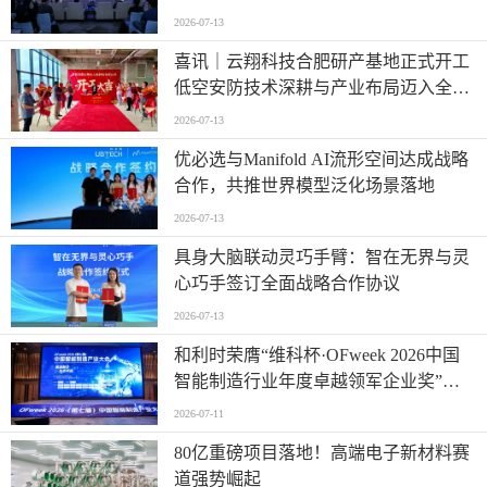
时代”
2026-07-13
喜讯｜云翔科技合肥研产基地正式开工
低空安防技术深耕与产业布局迈入全新
阶段
2026-07-13
优必选与Manifold AI流形空间达成战略
合作，共推世界模型泛化场景落地
2026-07-13
具身大脑联动灵巧手臂：智在无界与灵
心巧手签订全面战略合作协议
2026-07-13
和利时荣膺“维科杯·OFweek 2026中国
智能制造行业年度卓越领军企业奖”，
以自主创新实力引领智造新浪潮
2026-07-11
80亿重磅项目落地！高端电子新材料赛
道强势崛起