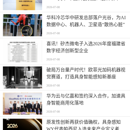
业”全产业链智能出海标杆
2026-07-08
华科冷芯华中研发总部落户光谷，为AI
数据中心、机器人、卫星造“散热心脏”
2026-07-08
喜讯！矽杰微电子入选2026年度福建省
数字经济创新型企业
2026-07-08
破局万台量产时代！欧菲光加码机器视
觉赛道，打造具身智能感知新基座
2026-07-08
华为云与亿嘉和签约深入合作，加速具
身智能商用化落地
2026-07-08
原发性创新再获价值确权，具身感知
WY代表帕西尼入选未来产业定义者榜