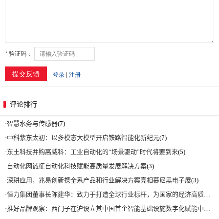
评论排行
·
智慧水务与传感器
(7)
·
中科紫东太初：以多模态大模型开启铁路智能化新纪元
(7)
·
东土科技并购高威科：工业自动化的“场景驱动”时代将要到来
(5)
·
自动化网诚征自动化科技赋能高质量发展解决方案
(3)
·
深耕应用，兆易创新携全系产品和行业解决方案亮相慕尼黑电子展
(3)
·
恒力集团董事长陈建华：致力于打造全球行业标杆，为国家的经济高质量发展贡献更大力量|上海电气集团党委书记、董事长吴磊来访
·
推好品牌观察：西门子在沪设立其中国首个智能基础设施数字化赋能中心
(2)