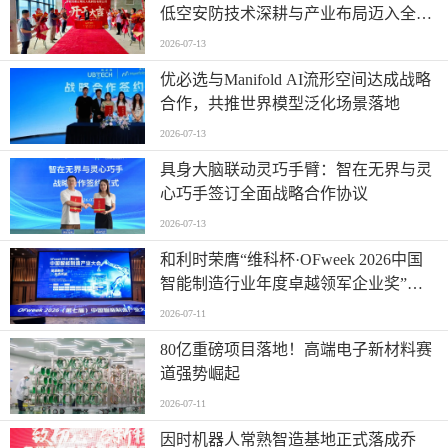
低空安防技术深耕与产业布局迈入全新
阶段
2026-07-13
优必选与Manifold AI流形空间达成战略
合作，共推世界模型泛化场景落地
2026-07-13
具身大脑联动灵巧手臂：智在无界与灵
心巧手签订全面战略合作协议
2026-07-13
和利时荣膺“维科杯·OFweek 2026中国
智能制造行业年度卓越领军企业奖”，
以自主创新实力引领智造新浪潮
2026-07-11
80亿重磅项目落地！高端电子新材料赛
道强势崛起
2026-07-11
因时机器人常熟智造基地正式落成乔