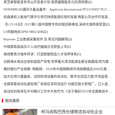
·
黑芝麻智能发布华山开发者计划 高质量赋能多元应用场景
(2)
·
WOODHEAD通讯卡备品备件：Applicom International PCU1500S7 PCU 1500 S7 V4.5.0
·
安森美和上能电气携手引领可持续能源应用的发展 两家公司合作开发高性能储能和太阳能组串式逆变器方案 以实现可持续的未来
·
【6.15-16日】2023第八届中国数字供应链创新峰会,演讲大咖阵容官宣
(2)
·
LS伺服电机APM-SB02ADK
(2)
·
Kepware 工业数据采集软件 及 常见问题解答
(2)
·
中国首款高血压介入治疗器械正式获批上市
(2)
·
维视教育大咖年终讲：打造智能制造人才培养体系
(1)
·
白鹤滩水电站全部机组投产发电 世界最大清洁能源走廊全面建成|将为建设新型能源体系、保障国家能源安全、实现“双碳”目标提供有力支撑
·
推好细分产业观察--物联网：2026年中国物联网市场规模接近3000亿美元 智慧工厂、智慧城市、智慧电网等将占60%以上
·
加大在用计量器具、试验检测设备的自动化、数字化改造力度|市场监管总局 工业和信息化部 关于促进企业计量能力提升的指导意见
·
全国首套自动化虚拟电厂系统在深圳试运行 功能匹敌大型电厂，已入选国际典型案例
·
自动化科技将在乡村振兴工作中大有作为|《关于做好2023年全面推进乡村振兴重点工作的意见》发布
相关推荐
柯马收购巴西仓储物流自动化企业