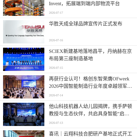
Invent，拓展端到端内部物流平台
2026-07-17
华胜天成全球品牌宣传片正式发布
2026-07-16
SCIEX新建基地落地昌平，丹纳赫在京
布局第三座制造基地
2026-07-15
再获行业认可！格创东智荣膺OFweek
2026中国智能制造行业年度卓越领军企
业奖
2026-07-14
他山科技机器人幼儿园揭牌，携手萨顿
教授与生态伙伴，共启具身智能“启蒙
时代”
2026-07-13
喜讯｜云翔科技合肥研产基地正式开工