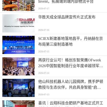
Invent，拓展端到端内部物流平台
2026-07-17
华胜天成全球品牌宣传片正式发布
2026-07-16
SCIEX新建基地落地昌平，丹纳赫在京
布局第三座制造基地
2026-07-15
再获行业认可！格创东智荣膺OFweek
2026中国智能制造行业年度卓越领军企
业奖
2026-07-14
他山科技机器人幼儿园揭牌，携手萨顿
教授与生态伙伴，共启具身智能“启蒙
时代”
2026-07-13
喜讯｜云翔科技合肥研产基地正式开工