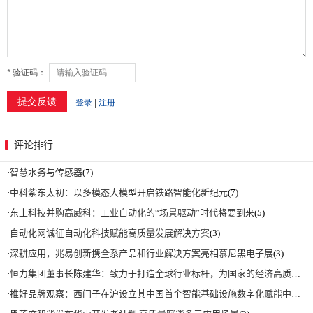
评论排行
·
智慧水务与传感器
(7)
·
中科紫东太初：以多模态大模型开启铁路智能化新纪元
(7)
·
东土科技并购高威科：工业自动化的“场景驱动”时代将要到来
(5)
·
自动化网诚征自动化科技赋能高质量发展解决方案
(3)
·
深耕应用，兆易创新携全系产品和行业解决方案亮相慕尼黑电子展
(3)
·
恒力集团董事长陈建华：致力于打造全球行业标杆，为国家的经济高质量发展贡献更大力量|上海电气集团党委书记、董事长吴磊来访
·
推好品牌观察：西门子在沪设立其中国首个智能基础设施数字化赋能中心
(2)