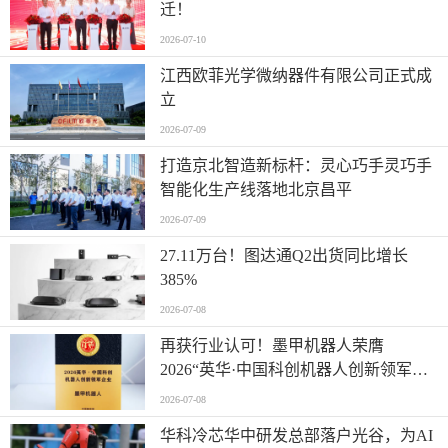
迁！
2026-07-10
江西欧菲光学微纳器件有限公司正式成
立
2026-07-09
打造京北智造新标杆：灵心巧手灵巧手
智能化生产线落地北京昌平
2026-07-09
27.11万台！图达通Q2出货同比增长
385%
2026-07-08
再获行业认可！墨甲机器人荣膺
2026“英华·中国科创机器人创新领军企
业”全产业链智能出海标杆
2026-07-08
华科冷芯华中研发总部落户光谷，为AI