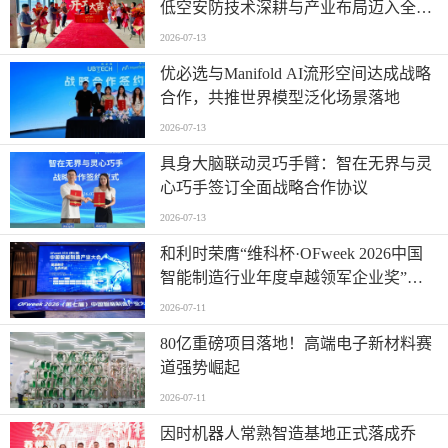
低空安防技术深耕与产业布局迈入全新
阶段
2026-07-13
优必选与Manifold AI流形空间达成战略
合作，共推世界模型泛化场景落地
2026-07-13
具身大脑联动灵巧手臂：智在无界与灵
心巧手签订全面战略合作协议
2026-07-13
和利时荣膺“维科杯·OFweek 2026中国
智能制造行业年度卓越领军企业奖”，
以自主创新实力引领智造新浪潮
2026-07-11
80亿重磅项目落地！高端电子新材料赛
道强势崛起
2026-07-11
因时机器人常熟智造基地正式落成乔