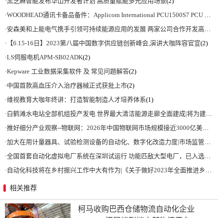
·
黑芝麻智能发布华山开发者计划 高质量赋能多元应用场景
(2)
·
WOODHEAD通讯卡备品备件：Applicom International PCU1500S7 PCU 1500 S7 V4.5.0
·
安森美和上能电气携手引领可持续能源应用的发展 两家公司合作开发高性能储能和太阳能组串式逆变器方案 以实现可持续的未来
·
【6.15-16日】2023第八届中国数字供应链创新峰会,演讲大咖阵容官宣
(2)
·
LS伺服电机APM-SB02ADK
(2)
·
Kepware 工业数据采集软件 及 常见问题解答
(2)
·
中国首款高血压介入治疗器械正式获批上市
(2)
·
维视教育大咖年终讲：打造智能制造人才培养体系
(1)
·
白鹤滩水电站全部机组投产发电 世界最大清洁能源走廊全面建成|将为建设新型能源体系、保障国家能源安全、实现“双碳”目标提供有力支撑
·
推好细分产业观察--物联网：2026年中国物联网市场规模接近3000亿美元 智慧工厂、智慧城市、智慧电网等将占60%以上
·
加大在用计量器具、试验检测设备的自动化、数字化改造力度|市场监管总局 工业和信息化部 关于促进企业计量能力提升的指导意见
·
全国首套自动化虚拟电厂系统在深圳试运行 功能匹敌大型电厂，已入选国际典型案例
·
自动化科技将在乡村振兴工作中大有作为|《关于做好2023年全面推进乡村振兴重点工作的意见》发布
相关推荐
柯马收购巴西仓储物流自动化企业