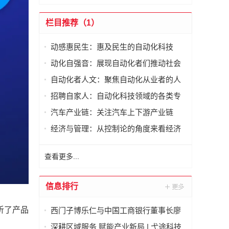
栏目推荐（1）
动感惠民生：惠及民生的自动化科技
动化自强音：展现自动化者们推动社会
进步发出的响亮声音
自动化者人文：聚焦自动化从业者的人
文思考
招聘自家人：自动化科技领域的各类专
家及人才需求资讯
汽车产业链：关注汽车上下游产业链
经济与管理：从控制论的角度来看经济
与管理
查看更多...
信息排行
析了产品
西门子博乐仁与中国工商银行董事长廖
林在京签署战略合作备忘录
深耕区域服务 赋能产业新局 | 弋途科技