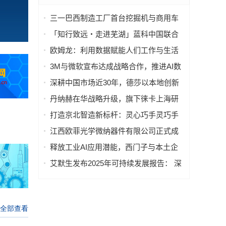
三一巴西制造工厂首台挖掘机与商用车
样机下线
「知行致远・走进芜湖」蓝科中国联合
上市公司协会，发起高端制造业深度研
欧姆龙：利用数据赋能人们工作与生活
学
的方方面面
3M与微软宣布达成战略合作，推进AI数
据中心基础设施技术发展和企业转型
深耕中国市场近30年，德莎以本地创新
与供应链韧性连接全球
丹纳赫在华战略升级，旗下徕卡上海研
发制造基地正式启动
打造京北智造新标杆：灵心巧手灵巧手
智能化生产线落地北京昌平
江西欧菲光学微纳器件有限公司正式成
立
释放工业AI应用潜能，西门子与本土企
业深化合作
艾默生发布2025年可持续发展报告： 深
化"绿色"战略，以创新技术赋能全球净零
未来