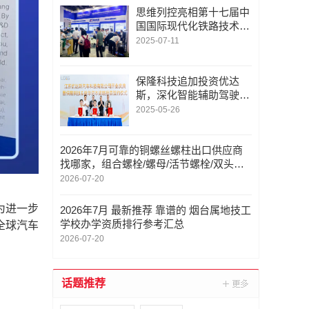
思维列控亮相第十七届中
国国际现代化铁路技术装
备展览会
2025-07-11
保隆科技追加投资优达
斯，深化智能辅助驾驶合
作
2025-05-26
2026年7月可靠的铜螺丝螺柱出口供应商
找哪家，组合螺栓/螺母/活节螺栓/双头螺
柱/法兰螺母，螺柱直供厂家哪家好
2026-07-20
为进一步
2026年7月 最新推荐 靠谱的 烟台属地技工
学校办学资质排行参考汇总
全球汽车
2026-07-20
话题推荐