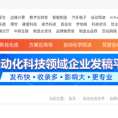
孪生
边缘计算
数字化转型
智能制造
汽车电子
自动驾驶
InTo
系统
博世
硬蛋科技
递杰科进
首自信
罗地格
科商资讯
优
展示厅
中商互联
制造业资讯
品牌推荐官
制造业品荐
百站网络
新自化成
方案应用场
自动化学院派
驾驶自
当前位置：
首页
自动化观世界
品牌