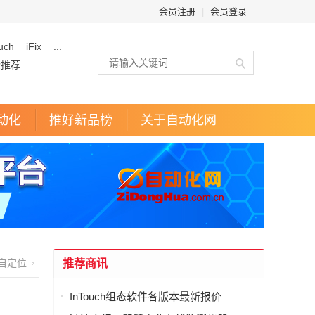
会员注册
|
会员登录
uch
iFix
...
企推荐
...
...
动化
推好新品榜
关于自动化网
自定位
推荐商讯
InTouch组态软件各版本最新报价