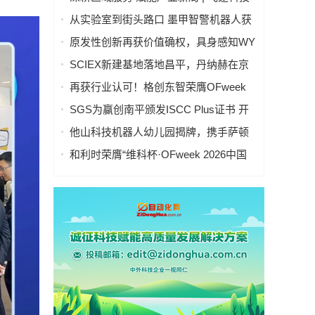
华南中心落地深圳，全域AIOT战略全面
从实验室到街头路口 墨甲智警机器人获
拉开
虎啸双银奖
原发性创新再获价值确权，具身感知WY
代表帕西尼入选未来产业定义者榜单
SCIEX新建基地落地昌平，丹纳赫在京
布局第三座制造基地
再获行业认可！格创东智荣膺OFweek
2026中国智能制造行业年度卓越领军企
SGS为赢创南平颁发ISCC Plus证书 开
业奖
启化工循环经济新历程
他山科技机器人幼儿园揭牌，携手萨顿
教授与生态伙伴，共启具身智能“启蒙时
和利时荣膺“维科杯·OFweek 2026中国
代”
智能制造行业年度卓越领军企业奖”，以
自主创新实力引领智造新浪潮